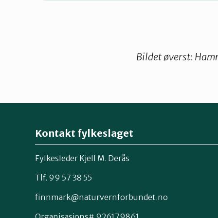
Bildet øverst: Ha
Kontakt fylkeslaget
Fylkesleder Kjell M. Derås
Tlf. 99 57 38 55
finnmark@naturvernforbundet.no
Organisasjons# 926179861