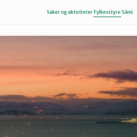
Saker og aktiviteter
Fylkesstyre
Sámi
Porsangerfjorden
Tana og Varanger