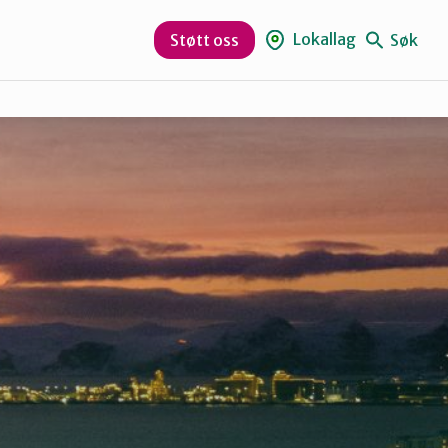
Lokallag
Søk
Støtt oss
Sør-Varanger