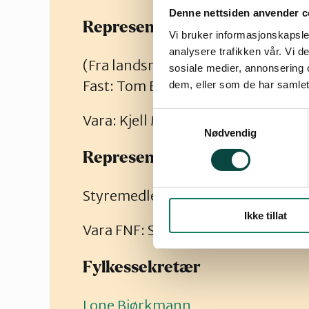
Denne nettsiden anvender c
Representanter til landsstyret
Vi bruker informasjonskapsler
analysere trafikken vår. Vi 
(Fra landsmøtet i nov. 2026)
sosiale medier, annonsering 
Fast: Tom Eirik Ness, Hammerfes
dem, eller som de har samlet
Samtykkevalg
Vara: Kjell M. Derås, Alta/Áltá
Nødvendig
Representanter til FNF (Forum 
Styremedlem FNF: Kjell M. Derås, A
Ikke tillat
Vara FNF: Stein Tage Domaas, Po
Fylkessekretær
Lone Bjørkmann