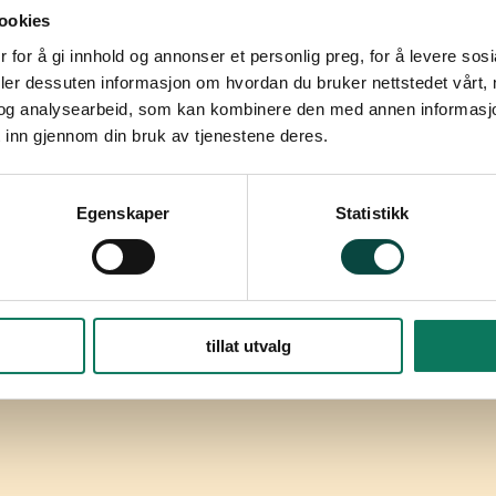
ookies
 for å gi innhold og annonser et personlig preg, for å levere sos
deler dessuten informasjon om hvordan du bruker nettstedet vårt,
og analysearbeid, som kan kombinere den med annen informasjon d
t/Hámmerfeasta
 inn gjennom din bruk av tjenestene deres.
Egenskaper
Statistikk
for natur og friluftsliv), Finnmark
lta/Álta
tillat utvalg
rsanger/Porsáŋgu/Porsanki