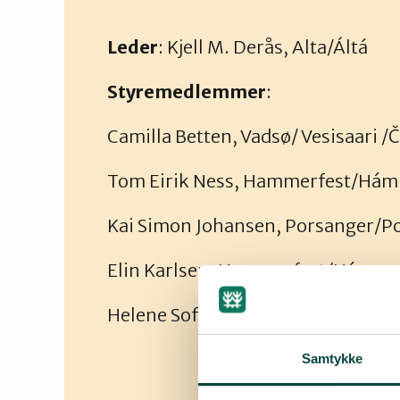
Leder
: Kjell M. Derås, Alta/Áltá
Styremedlemmer
:
Camilla Betten, Vadsø/ Vesisaari /
Tom Eirik Ness, Hammerfest/Hám
Kai Simon Johansen, Porsanger/P
Elin Karlsen, Hammerfest/Hámme
Helene Sofie Smit
Samtykke