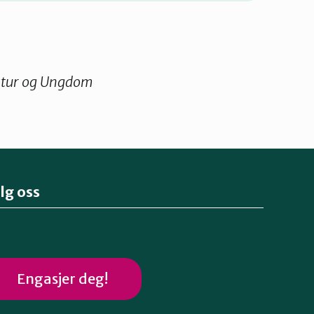
atur og Ungdom
lg oss
Engasjer deg!