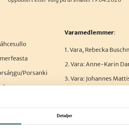
Varamedlemmer
:
Čáhcesullo
1. Vara, Rebecka Busch
merfeasta
2. Vara: Anne-Karin Dan
orsáŋgu/Porsanki
3. Vara: Johannes Matti
rfeasta
4. Vara: Pierre Fagard,
Detaljer