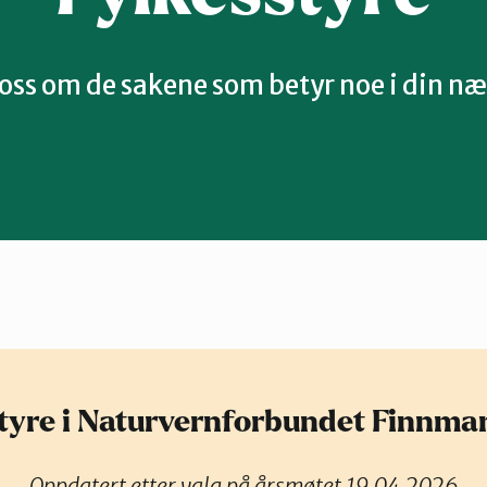
 oss om de sakene som betyr noe i din n
tyre i Naturvernforbundet Finnma
Oppdatert etter valg på årsmøtet 19.04.2026