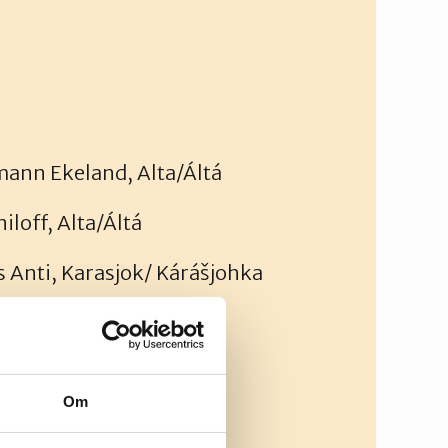
mann Ekeland, Alta/Áltá
iloff, Alta/Áltá
s Anti, Karasjok/ Kárášjohka
 Tana/Deatnu
Om