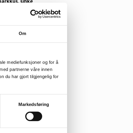
árkkus, sihke
hto
 elliid áimmus,
lggu, orrunmovtta ja
Om
pe lea hui ollu
iale mediefunksjoner og for å
me konsešuvnnaid
 med partnerne våre innen
a plánat mat ovdal
u har gjort tilgjengelig for
id. Dat gilvot maiddái
Markedsføring
lddisbuktet ollu
adeami, fievrrideami,
hukset badjelmeari