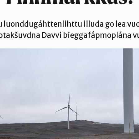
 luonddugáhttenlihttu illuda go lea v
takšuvdna Davvi bieggafápmoplána v