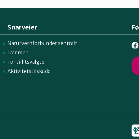
Snarveier
Fø
Naturvernforbundet sentralt
Lær mer
For tillitsvalgte
Aktivitetstilskudd