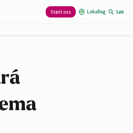
Lokallag
Søk
Støtt oss
Sør-Varanger
ará
sema