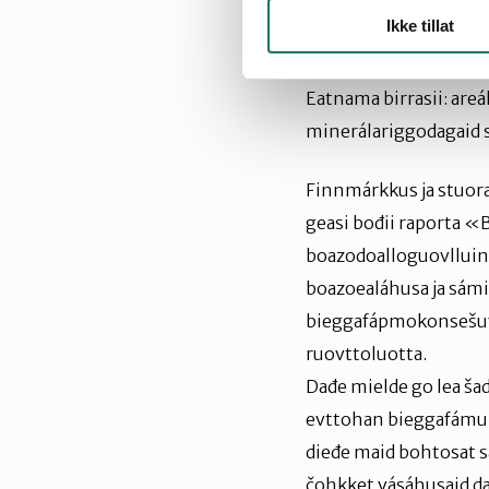
stuoris rusttegiid ja 
Ikke tillat
čáhcefápmorusttegiid 
čáhcefápmorusttegiid
Eatnama birrasii: are
minerálariggodagaid s
Finnmárkkus ja stuora
geasi bođii raporta «
boazodoalloguovlluin 
boazoealáhusa ja sámi
bieggafápmokonsešuvn
ruovttoluotta.
Dađe mielde go lea š
evttohan bieggafámu m
dieđe maid bohtosat s
čohkket vásáhusaid da