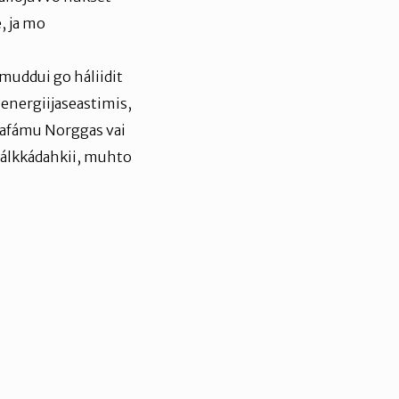
, ja mo
uddui go háliidit
 energiijaseastimis,
gafámu Norggas vai
 dálkkádahkii, muhto