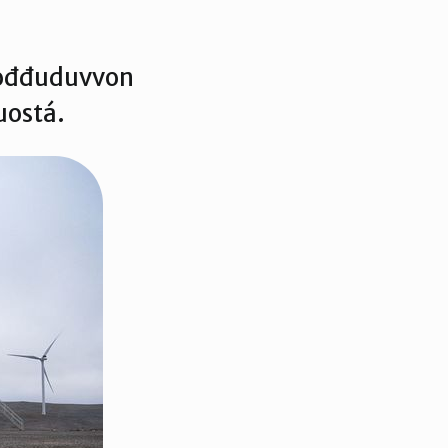
uođđuduvvon
uostá.