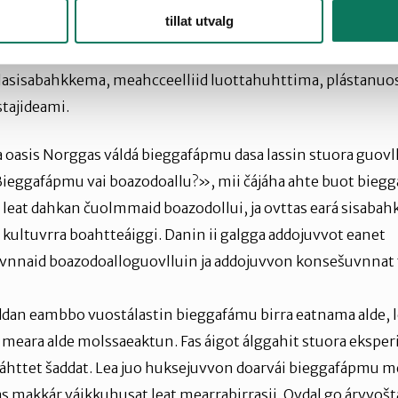
fápmojođđasiid dan fámu ektui maid buktet. Danin ferte lovt
tillat utvalg
buvttadus rievdaduvvo eambbo bajás vulos, ja dat fas lasih
 váikkuhusaid lundui. Bieggafápmu nappo nanne stuorim
álasisabahkkema, meahcceelliid luottahuhttima, plástanuo
tajideami.
 oasis Norggas váldá bieggafápmu dasa lassin stuora guovl
Bieggafápmu vai boazodoallu?», mii čájáha ahte buot bieg
leat dahkan čuolmmaid boazodollui, ja ovttas eará sisabah
 kultuvrra boahtteáiggi. Danin ii galgga addojuvvot eanet
naid boazodoalloguovlluin ja addojuvvon konsešuvnnat f
addan eambbo vuostálastin bieggafámu birra eatnama alde,
eara alde molssaeaktun. Fas áigot álggahit stuora eksper
áhttet šaddat. Lea juo huksejuvvon doarvái bieggafápmu me
s makkár váikkuhusat leat mearrabirrasii. Ovdal go árvvoš