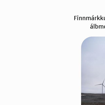
Finnmárkku
álbmo