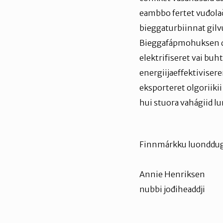
eambbo fertet vuđolačč
bieggaturbiinnat gilv
Bieggafápmohuksen dá
elektrifiseret vai buh
energiijaeffektivise
eksporteret olgoriiki
hui stuora vahágiid l
Finnmárkku luonddug
Annie Henriksen
nubbi jođiheaddji