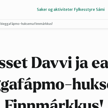
Saker og aktiviteter
Fylkesstyre
Sámi
ará bieggafápmo-huksema Finnmárkkus!
Porsangerfjorden
Tana og Varanger
sset Davvi ja e
ggafápmo-huk
Finnmárkkus!