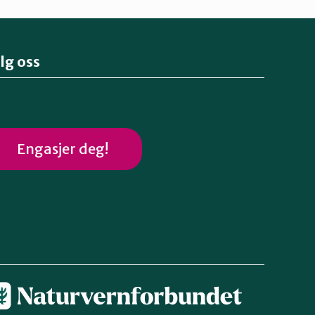
lg oss
Engasjer deg!