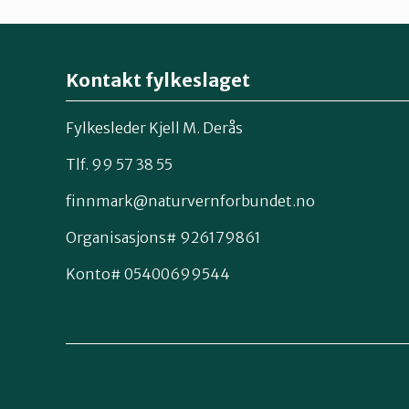
Kontakt fylkeslaget
Fylkesleder Kjell M. Derås
Tlf. 99 57 38 55
finnmark@naturvernforbundet.no
Organisasjons# 926179861
Konto# 05400699544