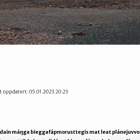
st oppdatert: 05.01.2023 20:23
a dain máŋga bieggafápmorusttegis mat leat plánejuvvo