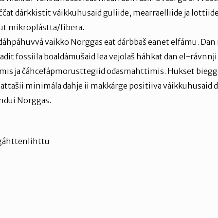
at dárkkistit váikkuhusaid guliide, mearraelliide ja lottiide
ut mikroplástta/fibera.
hpáhuvvá vaikko Norggas eat dárbbaš eanet elfámu. Dan m
tadit fossiila boaldámušaid lea vejolaš háhkat dan el-rávnnji
remis ja čáhcefápmorusttegiid ođasmahttimis. Hukset bieg
i attašii minimála dahje ii makkárge positiiva váikkuhusaid
undui Norggas.
áhttenlihttu