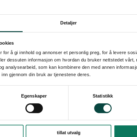
ndustriprosjekter dukket opp som troll av eske,
landstrøm til Melkøya.
Detaljer
øte og treff NSR leder Beatrice Iren Fløystad,
et ved sentralstyremedlem Kjell M. Derås, Sa
ookies
ka, Per Olaf Persen fra Gávcci, NSR politiske ne
s parlamentariske leder Beaska Niillas og NSR
 for å gi innhold og annonser et personlig preg, for å levere sos
deler dessuten informasjon om hvordan du bruker nettstedet vårt,
Andersen.
og analysearbeid, som kan kombinere den med annen informasjon d
 inn gjennom din bruk av tjenestene deres.
pen for å ta vare på Finnmark og Sápmi sin na
r og panelsamtaler.
Egenskaper
Statistikk
et fra samisk til norsk, og kan også følges digital
dic hotell Alta
.
tillat utvalg