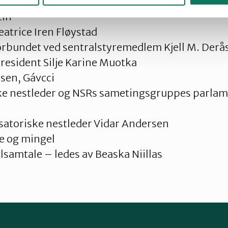
fo
tin
eatrice Iren Fløystad
orbundet ved sentralstyremedlem Kjell M. Derå
resident Silje Karine Muotka
rsen, Gávcci
ske nestleder og NSRs sametingsgruppes parlam
satoriske nestleder Vidar Andersen
e og mingel
samtale – ledes av Beaska Niillas