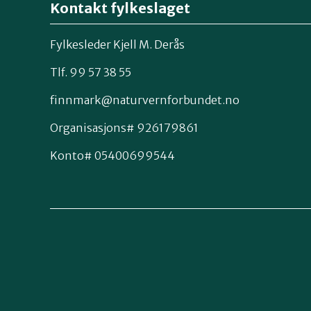
Kontakt fylkeslaget
Fylkesleder Kjell M. Derås
Tlf. 99 57 38 55
finnmark@naturvernforbundet.no
Organisasjons# 926179861
Konto# 05400699544