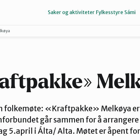
Saker og aktiviteter
Fylkesstyre
Sámi
lkøya
Porsangerfjorden
Tana og Varanger
aftpakke» Mel
 folkemøte: «Kraftpakke» Melkøya er
nforbundet går sammen for å arrangere 
g 5.april i Álta/ Alta. Møtet er åpent for