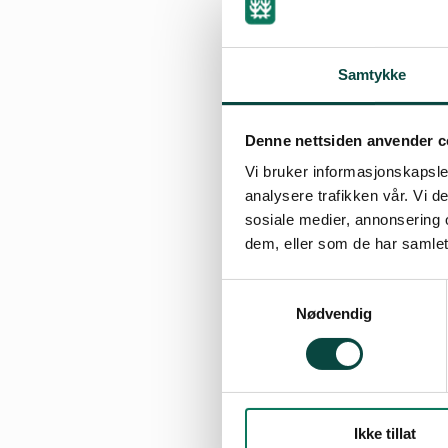
Over 20 nye vindi
skulle får billig 
Samtykke
Møt opp på folkem
Naturvernforbund
Denne nettsiden anvender c
Silje Karine Muot
sametingsgruppen
Vi bruker informasjonskapsler
analysere trafikken vår. Vi 
nestleder Vidar 
sosiale medier, annonsering 
dem, eller som de har samlet
Hvordan vinne kam
Foredrag, appelle
Samtykkevalg
Nødvendig
Møtet vil bli tolk
Møtet er på Scan
Ikke tillat