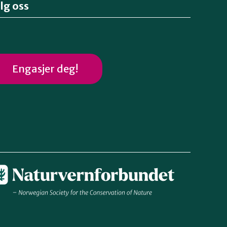
lg oss
Engasjer deg!