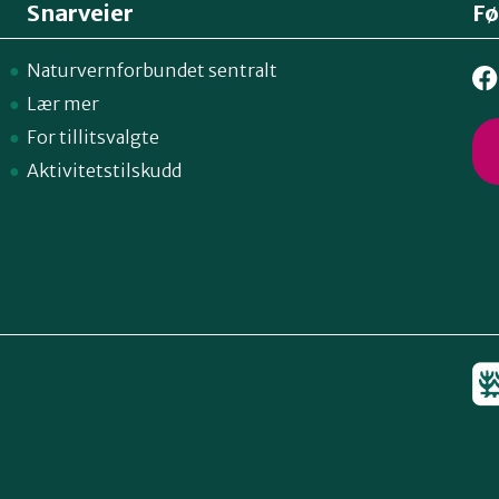
Snarveier
Fø
Naturvernforbundet sentralt
Lær mer
For tillitsvalgte
Aktivitetstilskudd