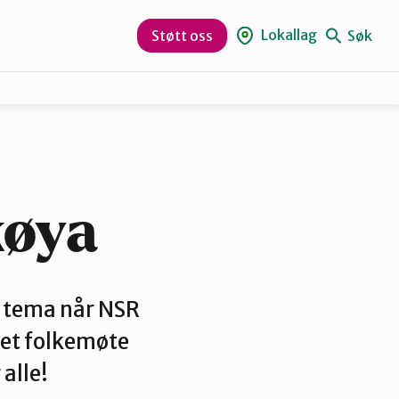
Lokallag
Søk
Støtt oss
Sør-Varanger
køya
 tema når NSR
et folkemøte
 alle!