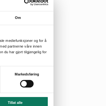
 for at Equinor
Om
metingspresident
stleder og NSRs
 organisatoriske
iale mediefunksjoner og for å
 med partnerne våre innen
u har gjort tilgjengelig for
tur og kultur?
Markedsføring
t.
Tillat alle