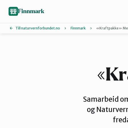
Hopp
til
Finnmark
hovedinnhold
Till naturvernforbundet.no
Finnmark
«Kraftpakke» Me
Ávjovárri
Stilla og Vest-Finnmark
«Kr
Samarbeid om
og Naturver
freda