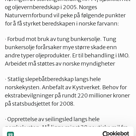
og oljevernberedskap i 2005. Norges
Naturvernforbund vil peke på følgende punkter
for å få styrket beredskapen i norske farvann:
· Forbud mot bruk av tung bunkersolje. Tung
bunkersolje forårsaker mye større skade enn
andre typer oljeprodukter. Er til behandling i IMO.
Arbeidet må støttes av norske myndigheter
· Statlig slepebåtberedskap langs hele
norskekysten. Anbefalt av Kystverket. Behov for
ekstrabevilgninger på rundt 220 millioner kroner
på statsbudsjettet for 2008.
· Opprettelse av seilingsled langs hele
norskekysten. Må ligge minst 30 nautiske mil fra
kysten og ha trafikkseparering. Responstiden for