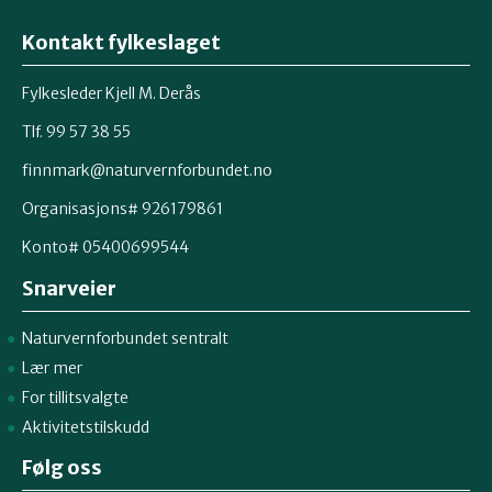
Kontakt fylkeslaget
Fylkesleder Kjell M. Derås
Tlf. 99 57 38 55
finnmark@naturvernforbundet.no
Organisasjons# 926179861
Konto# 05400699544
Snarveier
Naturvernforbundet sentralt
Lær mer
For tillitsvalgte
Aktivitetstilskudd
Følg oss