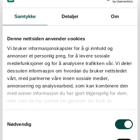
slepebåter må samsvare med skipenes avstand
fra land.
Samtykke
Detaljer
Om
· Fornyelse av oljeverndepotene. Mange har
Denne nettsiden anvender cookies
gammelt, ubrukelig eller utilstrekkelig utstyr.
Vi bruker informasjonskapsler for å gi innhold og
Mye av dette er allerede kartlagt av Kystverket.
annonser et personlig preg, for å levere sosiale
Oppgradering av mangelfulle oljeverndepoter
mediefunksjoner og for å analysere trafikken vår. Vi deler
krever minst 100 millioner kroner og må senest
dessuten informasjon om hvordan du bruker nettstedet
inn på statsbudsjettet for 2008.
vårt, med partnerne våre innen sosiale medier,
annonsering og analysearbeid, som kan kombinere den
· Helhetlig plan for skip-til-skip-omlasting av
med annen informasjon du har gjort tilgjengelig for dem,
olje. Det er behov for en gjennomgang av
eller som de har samlet inn gjennom din bruk av
regelverk og kartlegging av de best egnede
tjenestene deres.
områdene for slik aktivitet.
Samtykkevalg
Nødvendig
· Introduksjon av ikke-spesifikt gebyr for