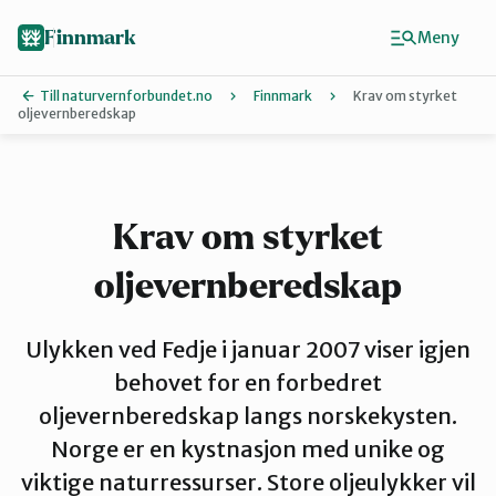
Hopp
til
Finnmark
Meny
hovedinnhold
Till naturvernforbundet.no
Finnmark
Krav om styrket
oljevernberedskap
Finn ditt lokallag
Ávjovárri
Krav om styrket
oljevernberedskap
Porsangerfjorden
Ulykken ved Fedje i januar 2007 viser igjen
Sør-Varanger
behovet for en forbedret
oljevernberedskap langs norskekysten.
Norge er en kystnasjon med unike og
Stilla og Vest-Finnmark
viktige naturressurser. Store oljeulykker vil