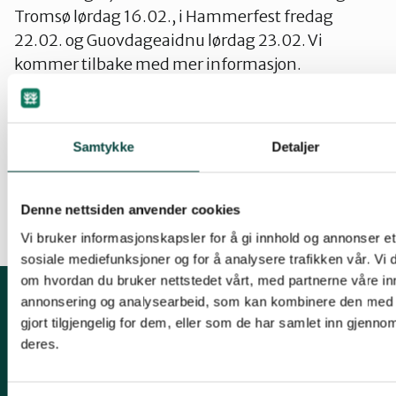
Tromsø lørdag 16.02., i Hammerfest fredag
22.02. og Guovdageaidnu lørdag 23.02. Vi
kommer tilbake med mer informasjon.
I mellomtida oppfordrer vi til å spre vår
bakgrunnsinformasjon om saka, som er
tilgjengelig på 10 språk:
Samtykke
Detaljer
https://naturvernforbundet.no/finnmark/gruvedri
nussir-mot-nussir-article37569-2023.html
Denne nettsiden anvender cookies
Vi bruker informasjonskapsler for å gi innhold og annonser et 
sosiale mediefunksjoner og for å analysere trafikken vår. Vi
om hvordan du bruker nettstedet vårt, med partnerne våre in
annonsering og analysearbeid, som kan kombinere den med 
Kontakt fylkeslaget
gjort tilgjengelig for dem, eller som de har samlet inn gjenno
deres.
Fylkesleder Kjell M. Derås
Tlf. 99 57 38 55