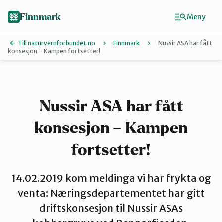
Hopp
til
Finnmark
Meny
hovedinnhold
Till naturvernforbundet.no
Finnmark
Nussir ASA har fått
konsesjon – Kampen fortsetter!
Finn ditt lokallag
Ávjovárri
Nussir ASA har fått
konsesjon – Kampen
Porsangerfjorden
fortsetter!
Sør-Varanger
14.02.2019 kom meldinga vi har frykta og
venta: Næringsdepartementet har gitt
Stilla og Vest-Finnmark
driftskonsesjon til Nussir ASAs