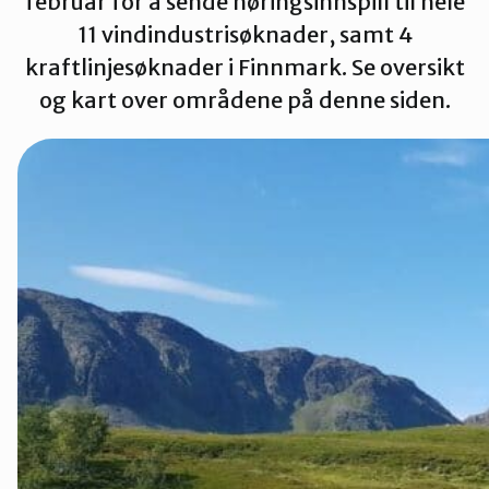
februar for å sende høringsinnspill til hele
11 vindindustrisøknader, samt 4
Tana og Varanger
kraftlinjesøknader i Finnmark. Se oversikt
og kart over områdene på denne siden.