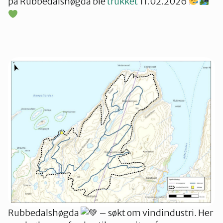
på Rubbedalshøgda ble
trukket
11.02.2026
Rubbedalshøgda
– søkt om vindindustri. Her