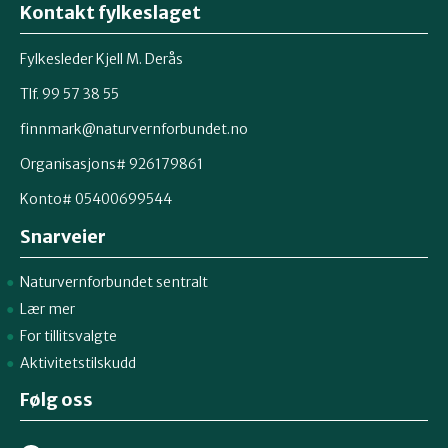
Kontakt fylkeslaget
Fylkesleder Kjell M. Derås
Tlf. 99 57 38 55
finnmark@naturvernforbundet.no
Organisasjons# 926179861
Konto# 05400699544
Snarveier
Naturvernforbundet sentralt
Lær mer
For tillitsvalgte
Aktivitetstilskudd
Følg oss