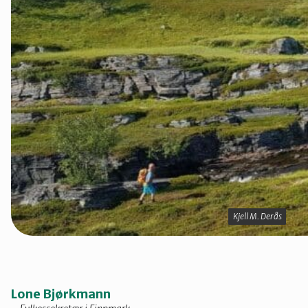
Kjell M. Derås
Kjell M. Derås
Lone Bjørkmann