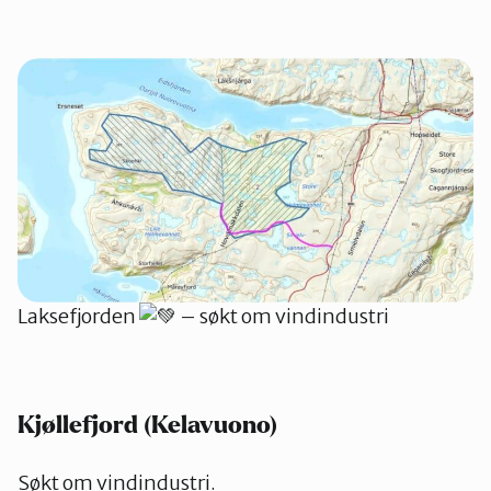
Laksefjorden
– søkt om vindindustri
Kjøllefjord (Kelavuono)
Søkt om vindindustri.