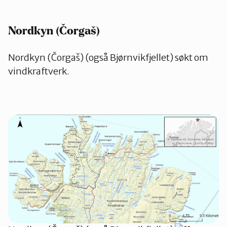
Nordkyn (Čorgaš)
Nordkyn (Čorgaš) (også Bjørnvikfjellet) søkt om
vindkraftverk.