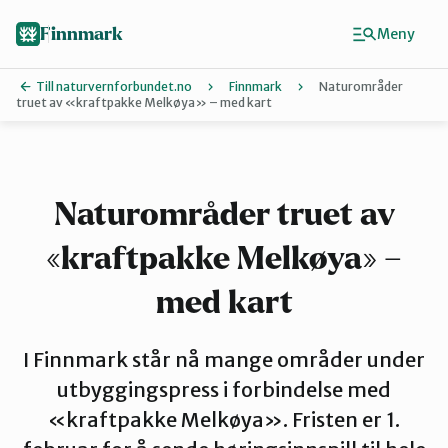
Hopp
til
Finnmark
Meny
hovedinnhold
Till naturvernforbundet.no
Finnmark
Naturområder
truet av «kraftpakke Melkøya» – med kart
Finn ditt lokallag
Ávjovárri
Naturområder truet av
«kraftpakke Melkøya» –
Porsangerfjorden
med kart
Sør-Varanger
I Finnmark står nå mange områder under
utbyggingspress i forbindelse med
Stilla og Vest-Finnmark
«kraftpakke Melkøya». Fristen er 1.