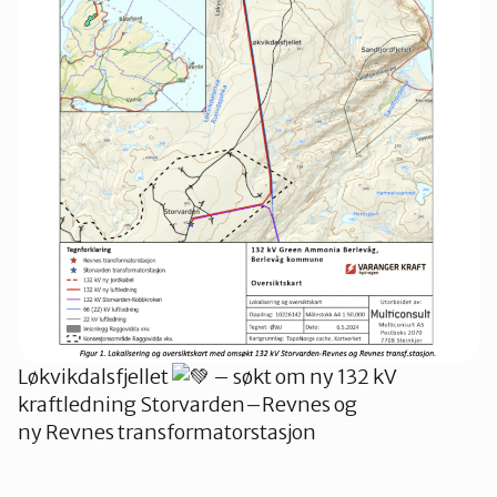
Løkvikdalsfjellet
– søkt om ny 132 kV
kraftledning Storvarden–Revnes og
ny Revnes transformatorstasjon