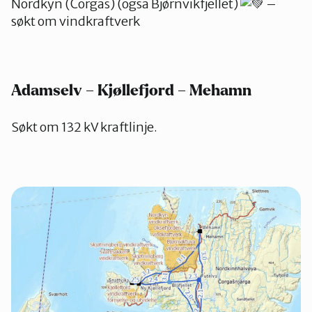
Nordkyn (Čorgaš) (også Bjørnvikfjellet)
–
søkt om vindkraftverk
Adamselv – Kjøllefjord – Mehamn
Søkt om 132 kV kraftlinje.