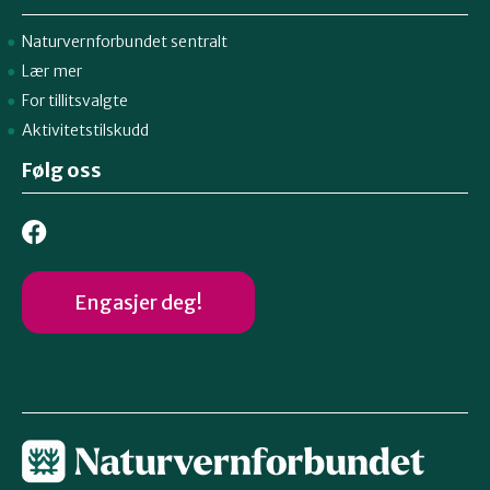
Naturvernforbundet sentralt
Lær mer
For tillitsvalgte
Aktivitetstilskudd
Følg oss
Engasjer deg!