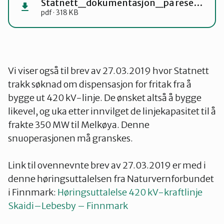
Statnett_dokumentasjon_på reservert_nett_3448744_alta
pdf · 318 KB
Vi viser også til brev av 27.03.2019 hvor Statnett
trakk søknad om dispensasjon for fritak fra å
bygge ut 420 kV-linje. De ønsket altså å bygge
likevel, og uka etter innvilget de linjekapasitet til å
frakte 350 MW til Melkøya. Denne
snuoperasjonen må granskes.
Link til ovennevnte brev av 27.03.2019 er med i
denne høringsuttalelsen fra Naturvernforbundet
i Finnmark:
Høringsuttalelse 420 kV-kraftlinje
Skaidi–Lebesby – Finnmark