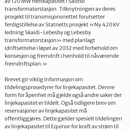
av 120 MW nettkapasitet i Sautso
transformatorstasjon. Tilknytningen av deres
prosjekt til transmisjonsnettet forutsetter
ferdigstillelse av Statnetts prosjekt «Ny 420 kV
ledning Skaidi-Lebesby og Lebesby
transformatorstasjon» med planlagt
idriftsettelse i løpet av 2032 med forbehold om
konsesjon og fremdrift i henhold til nåværende
fremdriftsplan.»
Brevet gir viktig informasjon om
tildelingsprosedyrer for linjekapasitet. Denne
form for åpenhet må gjelde også andre saker der
linjekapasitet er tildelt. Også tidligere brev om
reservasjoner av linjekapasitet må
offentliggjøres. Dette gjelder spesielt tildelingen
av linjekapasitet til Equinor for kraft av strøm til