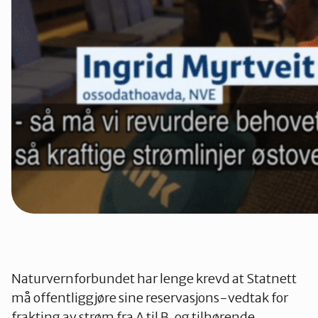
Naturvernforbundet har lenge krevd at Statnett
må offentliggjøre sine reservasjons-vedtak for
frakting av strøm fra A til B, og tilhørende