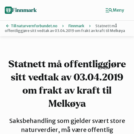
Hopp
til
Finnmark
Meny
hovedinnhold
Till naturvernforbundet.no
Finnmark
Statnett må
offentliggjøre sitt vedtak av 03.04.2019 om frakt av kraft til Melkøya
Finn ditt lokallag
Ávjovárri
Statnett må offentliggjøre
sitt vedtak av 03.04.2019
Porsangerfjorden
om frakt av kraft til
Sør-Varanger
Melkøya
Saksbehandling som gjelder svært store
Stilla og Vest-Finnmark
naturverdier, må være offentlig