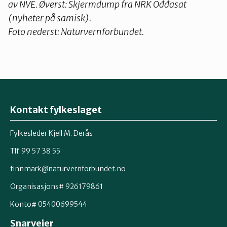
av NVE. Øverst: Skjermdump fra NRK Ođđasat
(nyheter på samisk).
Foto nederst: Naturvernforbundet.
Kontakt fylkeslaget
Fylkesleder Kjell M. Derås
Tlf. 99 57 38 55
finnmark@naturvernforbundet.no
Organisasjons# 926179861
Konto# 05400699544
Snarveier