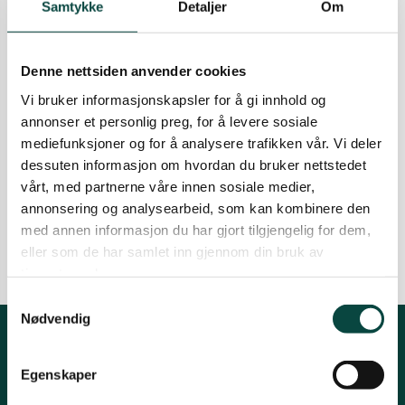
Samtykke
Detaljer
Om
du lese den likevel
Tana og Varanger
19.12.2024
Aktuelt
Denne nettsiden anvender cookies
Tilbakeblikk: Finnmarkssommer
Vi bruker informasjonskapsler for å gi innhold og
annonser et personlig preg, for å levere sosiale
Snøen kryper nedover fjellene, og vi tar et
mediefunksjoner og for å analysere trafikken vår. Vi deler
tilbakeblikk på sommerens nydelige opplevelser i
dessuten informasjon om hvordan du bruker nettstedet
Finnmark.
vårt, med partnerne våre innen sosiale medier,
08.10.2024
Aktuelt
Biologisk mangfold
annonsering og analysearbeid, som kan kombinere den
Innspill
med annen informasjon du har gjort tilgjengelig for dem,
eller som de har samlet inn gjennom din bruk av
tjenestene deres.
Samtykkevalg
Nødvendig
Kontakt fylkeslaget
Egenskaper
Fylkesleder Kjell M. Derås