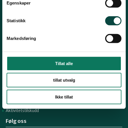
Egenskaper
Kontakt fylkeslaget
Statistikk
Fylkesleder Kjell M. Derås
Tlf. 99 57 38 55
Markedsføring
finnmark@naturvernforbundet.no
Organisasjons# 926179861
Tillat alle
Konto# 05400699544
Snarveier
tillat utvalg
Naturvernforbundet sentralt
Lær mer
Ikke tillat
For tillitsvalgte
Aktivitetstilskudd
Følg oss