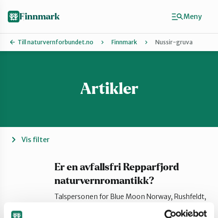
Hopp
til
Finnmark
Meny
hovedinnhold
Till naturvernforbundet.no
Finnmark
Nussir-gruva
Artikler
Finn ditt lokallag
Ávjovárri
Porsangerfjorden
Vis filter
Sør-Varanger
Er en avfallsfri Repparfjord
naturvernromantikk?
Talspersonen for Blue Moon Norway, Rushfeldt,
Stilla og Vest-Finnmark
uttaler til iFinnmark at høringsinnspillene fra
naturvernere og samiske interesser forsøker