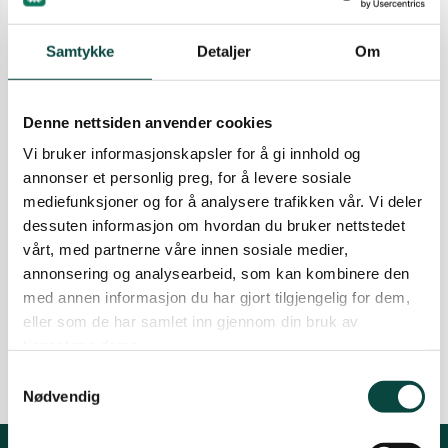
seg på omkamp på gitte tillatelser. Han forsvarer
Tana og Varanger
Nussir ASA sine svar til Miljødirektoratet, som
Samtykke
Detaljer
Om
ikke svarer på de fleste høringsinnspill som er
kommet.
18.03.2026
Aktuelt
Biologisk mangfold
Denne nettsiden anvender cookies
Gruvedrift
Innspill
Vi bruker informasjonskapsler for å gi innhold og
Vannforvaltning
annonser et personlig preg, for å levere sosiale
mediefunksjoner og for å analysere trafikken vår. Vi deler
Aksjon i Repparfjorden- Ella
dessuten informasjon om hvordan du bruker nettstedet
Marie båret bort
vårt, med partnerne våre innen sosiale medier,
Etter en ny aksjon i Repparfjorden den
annonsering og analysearbeid, som kan kombinere den
07.08.2025, ble Ella Marie og mange NUere båret
med annen informasjon du har gjort tilgjengelig for dem,
bort av politiet.
eller som de har samlet inn gjennom din bruk av
07.08.2025
Aktuelt
Gruvedrift
tjenestene deres.
Samtykkevalg
Nødvendig