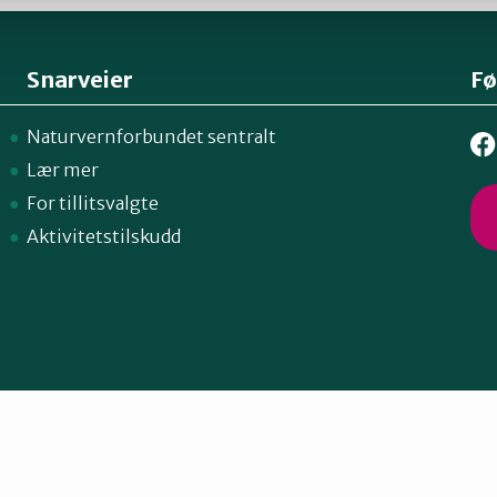
Snarveier
Fø
Naturvernforbundet sentralt
Lær mer
For tillitsvalgte
Aktivitetstilskudd