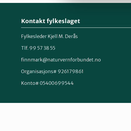
Kontakt fylkeslaget
Fylkesleder Kjell M. Derås
Tlf. 99 57 38 55
finnmark@naturvernforbundet.no
Organisasjons# 926179861
Konto# 05400699544