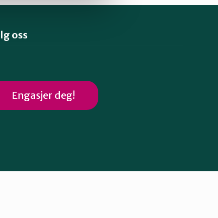
lg oss
Engasjer deg!