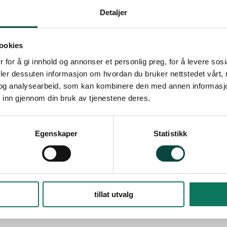
1 resultat
Detaljer
Nytt styre etter å
N
ookies
Her er årsmøteprotokolle
 for å gi innhold og annonser et personlig preg, for å levere sos
Årsmøte lokallag
Sør-Varange
deler dessuten informasjon om hvordan du bruker nettstedet vårt,
og analysearbeid, som kan kombinere den med annen informasjon d
 inn gjennom din bruk av tjenestene deres.
Egenskaper
Statistikk
tillat utvalg