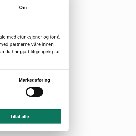
Om
rsmøte
n for årsmøtet 140324
iale mediefunksjoner og for å
02.04.2024
r
 med partnerne våre innen
u har gjort tilgjengelig for
Markedsføring
Tillat alle