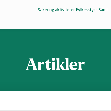
Saker og aktiviteter
Fylkesstyre
Sámi
Porsangerfjorden
Tana og Varanger
Artikler