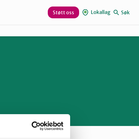
Lokallag
Søk
Støtt oss
Sør-Varanger