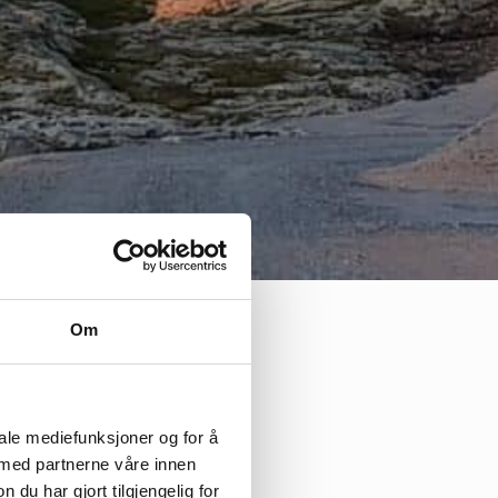
Om
iale mediefunksjoner og for å
 med partnerne våre innen
konsesjonsgiver
u har gjort tilgjengelig for