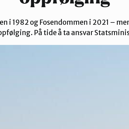
n i 1982 og Fosendommen i 2021 – men 
ppfølging. På tide å ta ansvar Statsmini