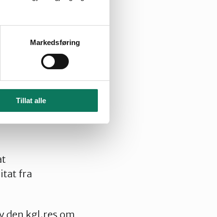
 enstemmige dom.
kten må i
Markedsføring
) uttaler i brev
Tillat alle
at
tat fra
v den kgl.res om