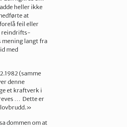
dde heller ikke
medførte at
relå feil eller
 reindrifts-
s mening langt fra
rid med
02.1982 (samme
ver denne
e et kraftverk i
reves … Dette er
e lovbrudd.»
avsa dommen om at