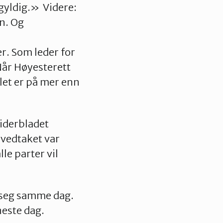
 gyldig.» Videre:
n. Og
r. Som leder for
Når Høyesterett
let er på mer enn
iderbladet
vedtaket var
le parter vil
e seg samme dag.
neste dag.