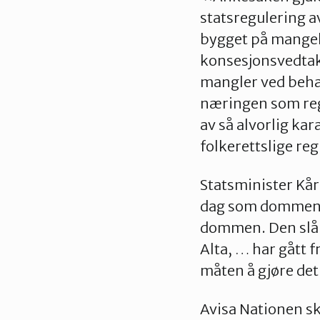
statsregulering 
bygget på mangelf
konsesjonsvedtaket
mangler ved behan
næringen som regu
av så alvorlig ka
folkerettslige re
Statsminister Kå
dag som dommen b
dommen. Den slår 
Alta, … har gått
måten å gjøre det
Avisa Nationen s