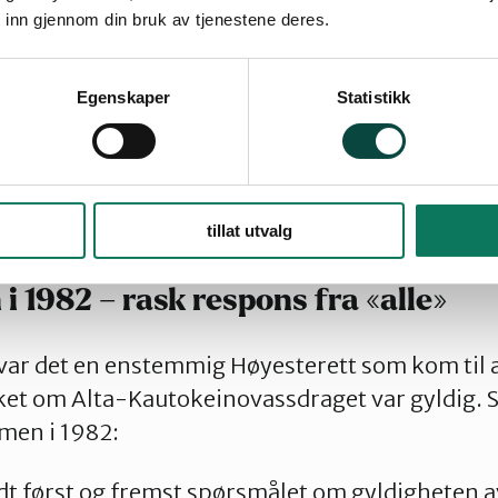
onsvedtaket er ugyldig, var storkammeret sin
 inn gjennom din bruk av tjenestene deres.
re har ikke uttalt seg om at det pågående
tsbruddet må stanses, eller om repreasjonspli
Egenskaper
Statistikk
NIM (Nasjonalt institutt for menneskerettigheter
022.
tillat utvalg
 1982 – rask respons fra «alle»
var det en enstemmig Høyesterett som kom til 
et om Alta-Kautokeinovassdraget var gyldig. Si
men i 1982:
t først og fremst spørsmålet om gyldigheten a