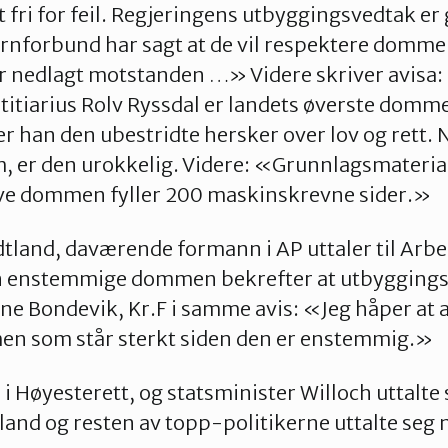
t fri for feil. Regjeringens utbyggingsvedtak er
nforbund har sagt at de vil respektere domme
r nedlagt motstanden …» Videre skriver avisa:
itiarius Rolv Ryssdal er landets øverste domme
er han den ubestridte hersker over lov og rett. 
, er den urokkelig. Videre: «Grunnlagsmateria
lve dommen fyller 200 maskinskrevne sider.»
tland, daværende formann i AP uttaler til Arbe
n enstemmige dommen bekrefter at utbyggings
ne Bondevik, Kr.F i samme avis: «Jeg håper at al
n som står sterkt siden den er enstemmig.»
n i Høyesterett, og statsminister Willoch uttalt
land og resten av topp-politikerne uttalte seg 