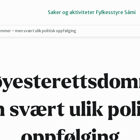
Saker og aktiviteter
Fylkesstyre
Sámi
mer – men svært ulik politisk oppfølging
Porsangerfjorden
Tana og Varanger
øyesterettsdom
 svært ulik poli
oppfølging