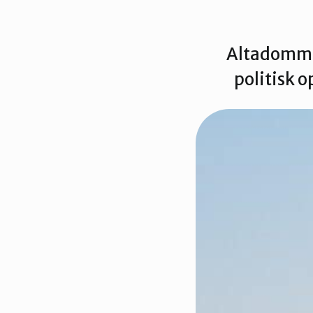
Altadomme
politisk o