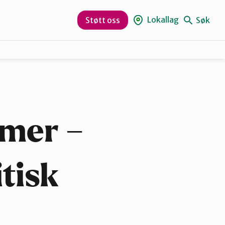
Lokallag
Søk
Støtt oss
Sør-Varanger
mer –
tisk