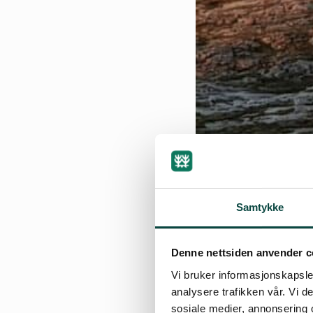
Samtykke
Denne nettsiden anvender c
10.10.2022
Vi bruker informasjonskapsler
analysere trafikken vår. Vi 
Den norske stat t
sosiale medier, annonsering 