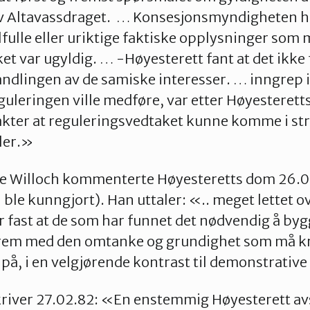
av Altavassdraget. … Konsesjonsmyndigheten ha
ulle eller uriktige faktiske opplysninger som 
 var ugyldig. … -Høyesterett fant at det ikke fo
dlingen av de samiske interesser. … inngrep i
leringen ville medføre, var etter Høyesterett
rakter at reguleringsvedtaket kunne komme i st
gler.»
re Willoch kommenterte Høyesteretts dom 26.
le kunngjort). Han uttaler: «.. meget lettet o
fast at de som har funnet det nødvendig å bygg
 frem med den omtanke og grundighet som må k
 på, i en velgjørende kontrast til demonstrativ
kriver 27.02.82: «En enstemmig Høyesterett 