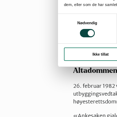
ved OED. Konsesj
dem, eller som de har samlet
Statsminister Stø
Samtykkevalg
menneskerettighe
Nødvendig
igangsettes, slik 
til OED av 1.04.2
Ikke tillat
Altadommen i
26. februar 1982 
utbyggingsvedtak
høyesterettsdom
«Ankesaken gjald