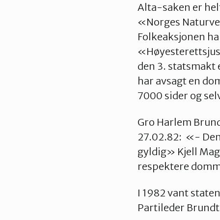
Alta-saken er hel
«Norges Naturver
Folkeaksjonen ha
«Høyesterettsjust
den 3. statsmakt 
har avsagt en dom
7000 sider og se
Gro Harlem Brund
27.02.82: «- De
gyldig» Kjell Mag
respektere domme
I 1982 vant state
Partileder Brundt