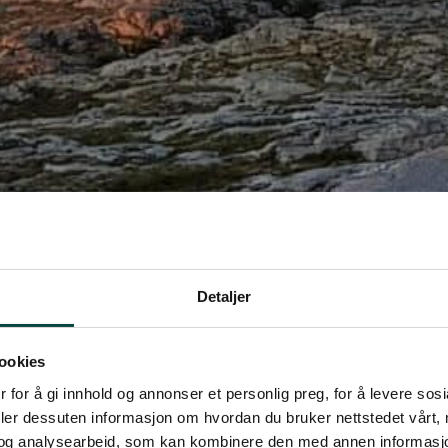
Detaljer
ookies
 for å gi innhold og annonser et personlig preg, for å levere sos
deler dessuten informasjon om hvordan du bruker nettstedet vårt,
apte, som majoritetseier i Fosen Vind, og som 
og analysearbeid, som kan kombinere den med annen informasjon d