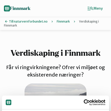
Hopp
til
Finnmark
Meny
hovedinnhold
Till naturvernforbundet.no
Finnmark
Verdiskaping i
Finnmark
Finn ditt lokallag
Ávjovárri
Verdiskaping i Finnmark
Porsangerfjorden
Får vi ringvirkningene? Ofrer vi miljøet og
eksisterende næringer?
Sør-Varanger
Stilla og Vest-Finnmark