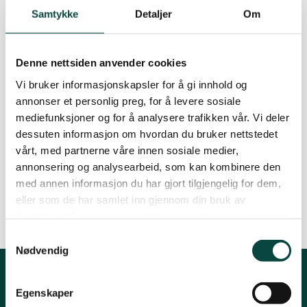
Samtykke
Detaljer
Om
Tana og Varanger
Denne nettsiden anvender cookies
Vi bruker informasjonskapsler for å gi innhold og
By
Svein Lund
annonser et personlig preg, for å levere sosiale
mediefunksjoner og for å analysere trafikken vår. Vi deler
28.02.2013 04:06
| Sist oppdatert: 25.12.2022 08:51
dessuten informasjon om hvordan du bruker nettstedet
vårt, med partnerne våre innen sosiale medier,
annonsering og analysearbeid, som kan kombinere den
Les innlegget her.
med annen informasjon du har gjort tilgjengelig for dem,
eller som de har samlet inn gjennom din bruk av
tjenestene deres.
Samtykkevalg
Nødvendig
Kontakt fylkeslaget
Egenskaper