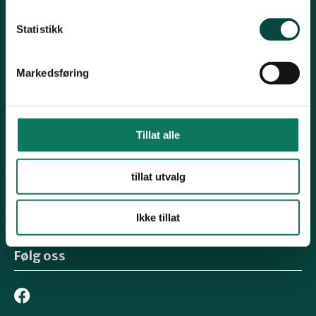
Fylkesleder Kjell M. Derås
Statistikk
Tlf. 99 57 38 55
finnmark@naturvernforbundet.no
Markedsføring
Organisasjons# 926179861
Konto# 05400699544
Tillat alle
Snarveier
Naturvernforbundet sentralt
tillat utvalg
Lær mer
For tillitsvalgte
Ikke tillat
Aktivitetstilskudd
Følg oss