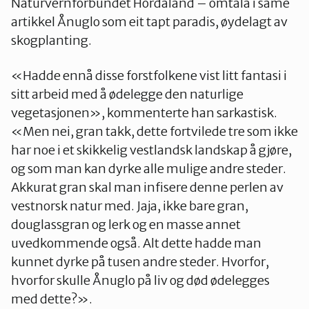
Naturvernforbundet Hordaland – omtala i same
artikkel Ånuglo som eit tapt paradis, øydelagt av
skogplanting.
«Hadde ennå disse forstfolkene vist litt fantasi i
sitt arbeid med å ødelegge den naturlige
vegetasjonen», kommenterte han sarkastisk.
«Men nei, gran takk, dette fortvilede tre som ikke
har noe i et skikkelig vestlandsk landskap å gjøre,
og som man kan dyrke alle mulige andre steder.
Akkurat gran skal man infisere denne perlen av
vestnorsk natur med. Jaja, ikke bare gran,
douglassgran og lerk og en masse annet
uvedkommende også. Alt dette hadde man
kunnet dyrke på tusen andre steder. Hvorfor,
hvorfor skulle Ånuglo på liv og død ødelegges
med dette?».