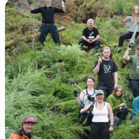
Kvinnherad
Nordhordland
Øygarden
Bli medlem
Stord
Vaksdal
Voss Naturvernlag