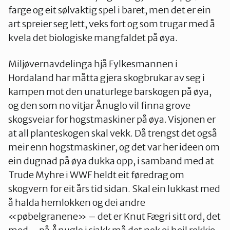
farge og eit sølvaktig spel i baret, men det er ein
art spreier seg lett, veks fort og som trugar med å
kvela det biologiske mangfaldet på øya.
Miljøvernavdelinga hjå Fylkesmannen i
Hordaland har måtta gjera skogbrukar av seg i
kampen mot den unaturlege barskogen på øya,
og den som no vitjar Ånuglo vil finna grove
skogsveiar for hogstmaskiner på øya. Visjonen er
at all planteskogen skal vekk. Då trengst det også
meir enn hogstmaskiner, og det var her ideen om
ein dugnad på øya dukka opp, i samband med at
Trude Myhre i WWF heldt eit føredrag om
skogvern for eit års tid sidan. Skal ein lukkast med
å halda hemlokken og dei andre
«pøbelgranene» – det er Knut Fægri sitt ord, det