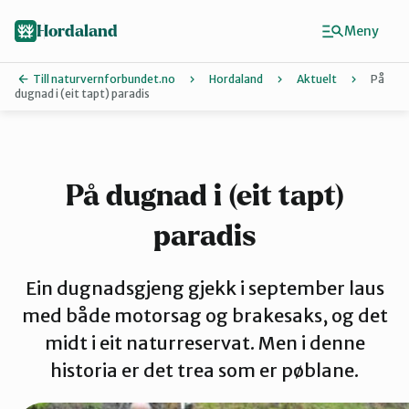
Hopp
Hopp
til
til
Hordaland
Meny
innhold
hovedinnhold
Till naturvernforbundet.no
Hordaland
Aktuelt
På
dugnad i (eit tapt) paradis
Finn ditt lokallag
Askøy
På dugnad i (eit tapt)
paradis
Bergen
Ein dugnadsgjeng gjekk i september laus
Bjørnafjorden
med både motorsag og brakesaks, og det
midt i eit naturreservat. Men i denne
historia er det trea som er pøblane.
Hardanger