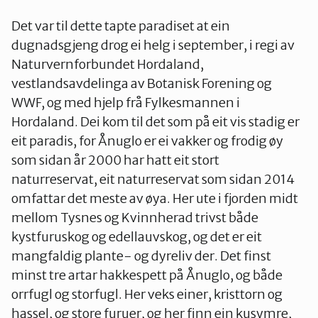
Det var til dette tapte paradiset at ein
dugnadsgjeng drog ei helg i september, i regi av
Naturvernforbundet Hordaland,
vestlandsavdelinga av Botanisk Forening og
WWF, og med hjelp frå Fylkesmannen i
Hordaland. Dei kom til det som på eit vis stadig er
eit paradis, for Ånuglo er ei vakker og frodig øy
som sidan år 2000 har hatt eit stort
naturreservat, eit naturreservat som sidan 2014
omfattar det meste av øya. Her ute i fjorden midt
mellom Tysnes og Kvinnherad trivst både
kystfuruskog og edellauvskog, og det er eit
mangfaldig plante- og dyreliv der. Det finst
minst tre artar hakkespett på Ånuglo, og både
orrfugl og storfugl. Her veks einer, kristtorn og
hassel, og store furuer, og her finn ein kusymre,