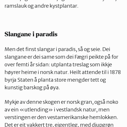
ramslauk og andre kystplantar.
Slangane i paradis
Men det finst slangar i paradis, så og seie. Dei
slangane er dei same som dei Fægri peikte på for
over femti år sidan: utplanta treslag som ikkje
høyrer heime i norsk natur. Heilt attende til i 1878
byrja Staten å planta store mengder tett og
kunstig barskog på øya.
Mykje av denne skogen er norsk gran, også noko
av ein «utlending» i vestlandsk natur, men
verstingen er den vestamerikanske hemlokken.
Det er eit vakkert tre, eigentleg, med djupgrøn