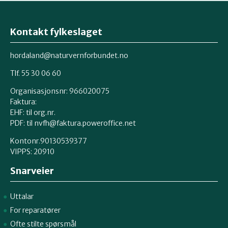
Kontakt fylkeslaget
hordaland@naturvernforbundet.no
Tlf. 55 30 06 60
Organisasjonsnr: 966020075
Faktura:
EHF: til org.nr.
PDF: til nvfh@faktura.poweroffice.net
Kontonr.90130539377
VIPPS:
20910
Snarveier
Uttalar
For reparatører
Ofte stilte spørsmål