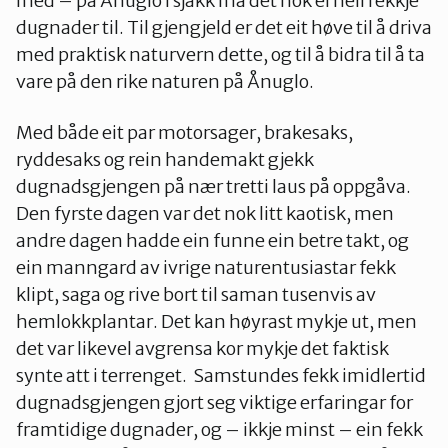
med – på Ånuglo i sjakk må det nok ei heil rekkje
dugnader til. Til gjengjeld er det eit høve til å driva
med praktisk naturvern dette, og til å bidra til å ta
vare på den rike naturen på Ånuglo.
Med både eit par motorsager, brakesaks,
ryddesaks og rein handemakt gjekk
dugnadsgjengen på nær tretti laus på oppgåva.
Den fyrste dagen var det nok litt kaotisk, men
andre dagen hadde ein funne ein betre takt, og
ein manngard av ivrige naturentusiastar fekk
klipt, saga og rive bort til saman tusenvis av
hemlokkplantar. Det kan høyrast mykje ut, men
det var likevel avgrensa kor mykje det faktisk
synte att i terrenget. Samstundes fekk imidlertid
dugnadsgjengen gjort seg viktige erfaringar for
framtidige dugnader, og – ikkje minst – ein fekk