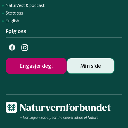
NaturVest
&
podcast
Støtt oss
English
Følg oss
Engasjer deg!
Min side