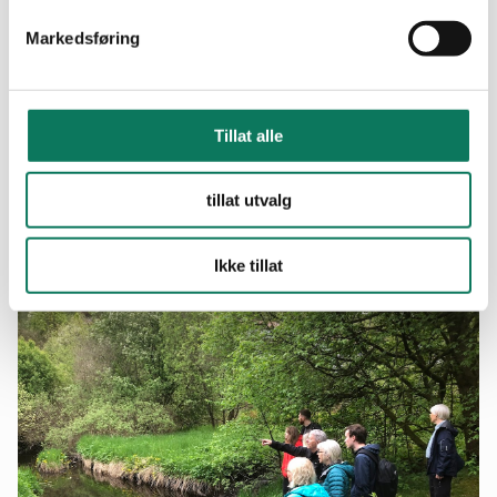
Markedsføring
02.jul
Tillat alle
2026
tillat utvalg
Ryddetur med Miljøagentene – Avlyst
Ikke tillat