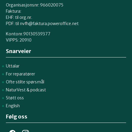
Organisasjonsnr: 966020075
Faktura:
EHF: til org.nr.
PDF: til nvfh@faktura.poweroffice.net
Kontonr.90130539377
VIPPS:
20910
Snarveier
Uttalar
For reparatører
Ofte stilte spørsmål
NaturVest
&
podcast
Støtt oss
English
Følg oss