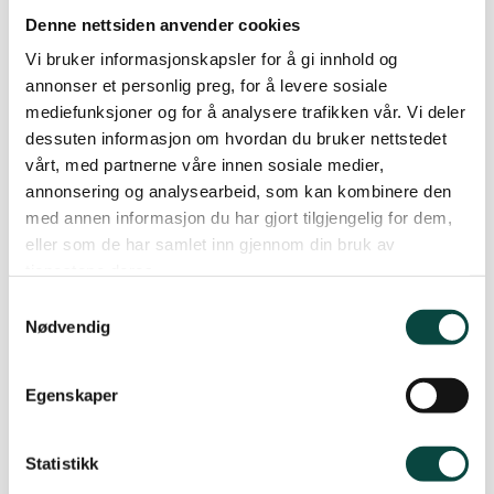
Denne nettsiden anvender cookies
Vi bruker informasjonskapsler for å gi innhold og
annonser et personlig preg, for å levere sosiale
mediefunksjoner og for å analysere trafikken vår. Vi deler
Bybanen beveger fortsatt
dessuten informasjon om hvordan du bruker nettstedet
vårt, med partnerne våre innen sosiale medier,
Vi jobber for å skape suksesshistorier i flere bydeler.
annonsering og analysearbeid, som kan kombinere den
med annen informasjon du har gjort tilgjengelig for dem,
eller som de har samlet inn gjennom din bruk av
tjenestene deres.
Samtykkevalg
Nødvendig
Egenskaper
Statistikk