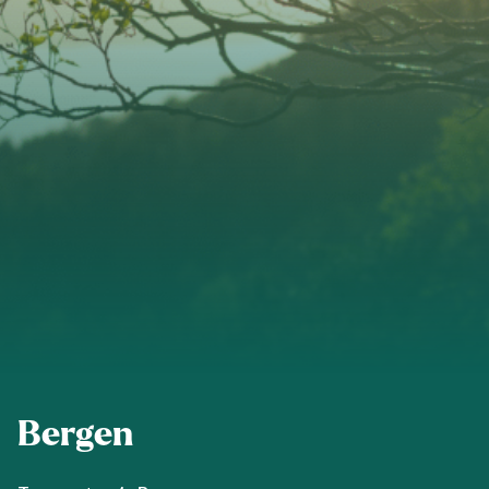
Kvinnherad
Nordhordland
Øygarden
Bli medlem
Stord
Vaksdal
Voss Naturvernlag
Bergen