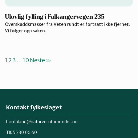
Ulovlig fylling i Falkangervegen 235
Overskuddsmasser fra Veten rundt er fortsatt ikke fjernet.
Vi følger opp saken.
1
2
3
…
10
Neste »
Kontakt fylkeslaget
hordaland@naturvernforbundet.no
Tlf. 55 30 06 60