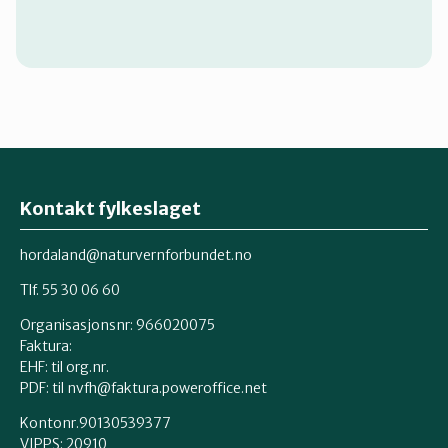
Kontakt fylkeslaget
hordaland@naturvernforbundet.no
Tlf. 55 30 06 60
Organisasjonsnr: 966020075
Faktura:
EHF: til org.nr.
PDF: til nvfh@faktura.poweroffice.net
Kontonr.90130539377
VIPPS:
20910