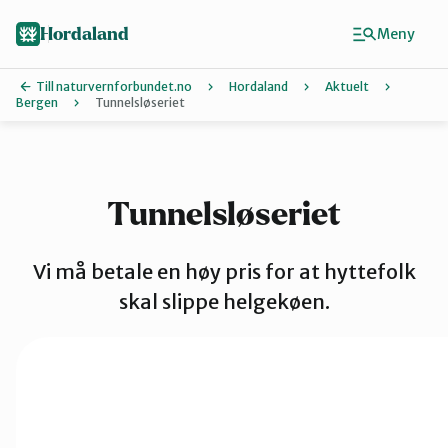
Hopp
Hopp
til
til
Hordaland
Meny
innhold
hovedinnhold
Till naturvernforbundet.no
Hordaland
Aktuelt
Bergen
Tunnelsløseriet
Finn ditt lokallag
Askøy
Tunnelsløseriet
Bergen
Vi må betale en høy pris for at hyttefolk
skal slippe helgekøen.
Bjørnafjord
Hardanger