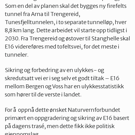
Som en del av planen skal det bygges ny firefelts
tunnel fra Arna til Trengereid,
Tunesfjelltunnelen, i to separate tunnelløp, hver
8,8 km lang. Dette arbeidet vil starte opp tidligst i
2030. Fra Trengereid og østover til Stanghelle skal
E16 videreføres med tofeltsvei, for det meste i
tunneler.
Sikring og forbedring av en ulykkes- og
skredutsatt vei er i seg selv et godt tiltak – E16
mellom Bergen og Voss har en ulykkesstatistikk
som hører til de verste i landet.
For å oppnå dette ønsket Naturvernforbundet
primært en oppgradering og sikring av E16 basert
på dagens trasé, men dette fikk ikke politisk
gjennomslag.