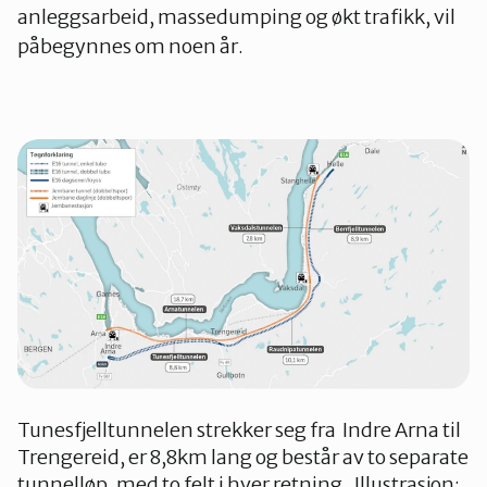
anleggsarbeid, massedumping og økt trafikk, vil
påbegynnes om noen år.
Tunesfjelltunnelen strekker seg fra Indre Arna til
Trengereid, er 8,8km lang og består av to separate
tunnelløp, med to felt i hver retning. Illustrasjon: