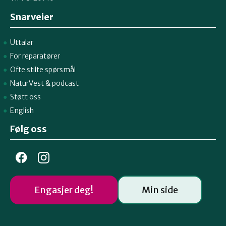
Snarveier
Uttalar
For reparatører
Ofte stilte spørsmål
NaturVest
&
podcast
Støtt oss
English
Følg oss
Engasjer deg!
Min side