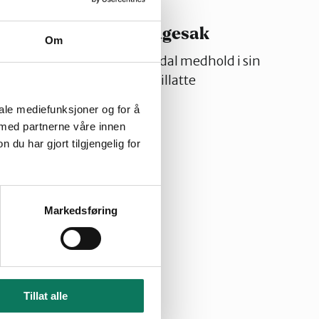
t i Glåmdal vant klagesak
Om
t Naturvernforbundet i Glåmdal medhold i sin
mmunestyres vedtak om å tillatte
n.
iale mediefunksjoner og for å
2024
 med partnerne våre innen
u har gjort tilgjengelig for
Markedsføring
Tillat alle