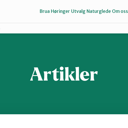
Brua
Høringer
Utvalg
Naturglede
Om oss
n
Gausdal
Gran og Lunner
Artikler
Midt-Gudbrandsdalen
Valdres