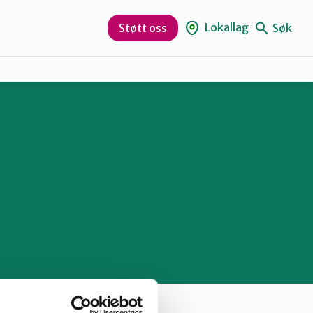
Lokallag
Søk
Støtt oss
Gjøvik, Toten og Land
Hamar og omegn
Ottadalen og Sel