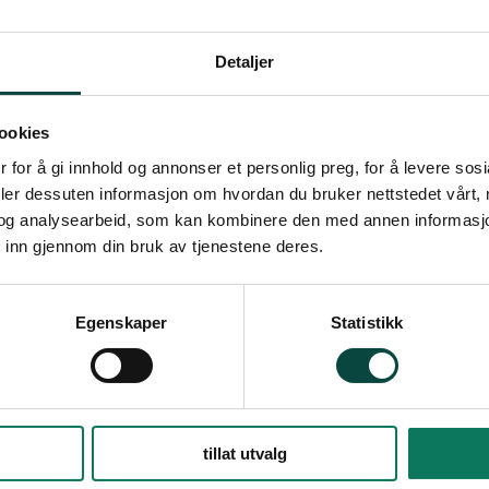
1 resultat
Naturvernforbunde
Detaljer
Statsforvalteren har git
klage på Kongsvinger ko
ookies
gigantprosjekt i Byparke
 for å gi innhold og annonser et personlig preg, for å levere sos
01.02.
Byparken
Nyheter
deler dessuten informasjon om hvordan du bruker nettstedet vårt,
og analysearbeid, som kan kombinere den med annen informasjon d
 inn gjennom din bruk av tjenestene deres.
Egenskaper
Statistikk
tillat utvalg