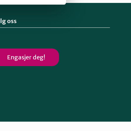
lg oss
Engasjer deg!