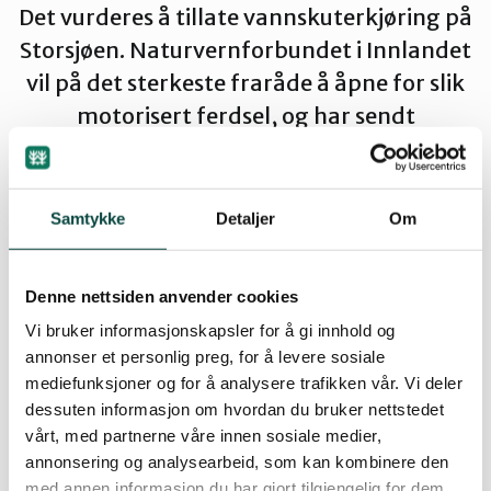
Det vurderes å tillate vannskuterkjøring på
Gran og Lunner
Storsjøen. Naturvernforbundet i Innlandet
vil på det sterkeste fraråde å åpne for slik
Hamar og omegn
motorisert ferdsel, og har sendt
høringsinnspill til forslag til lokal forskrift
om motorferdsel på Storsjøen. Innspillet
Lillehammer og Øyer
ble sendt 02.04.2023.
Samtykke
Detaljer
Om
Midt-Gudbrandsdalen
Denne nettsiden anvender cookies
By
Ida-Sofie Solberg Stryken
Vi bruker informasjonskapsler for å gi innhold og
Ottadalen og Sel
02.04.2023 15:05
| Sist oppdatert: 03.08.2023 15:32
annonser et personlig preg, for å levere sosiale
mediefunksjoner og for å analysere trafikken vår. Vi deler
dessuten informasjon om hvordan du bruker nettstedet
Sør-Østerdal
vårt, med partnerne våre innen sosiale medier,
annonsering og analysearbeid, som kan kombinere den
Høringssvar til forslag til lokal forskrift om motorferdsel på Storsjøen, Nord-Odal og Sør-Odal kommune
med annen informasjon du har gjort tilgjengelig for dem,