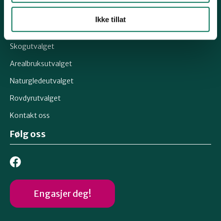
Snarveier
Ikke tillat
Klimautvalget
Skogutvalget
Arealbruksutvalget
Naturgledeutvalget
Rovdyrutvalget
Kontakt oss
Følg oss
Engasjer deg!