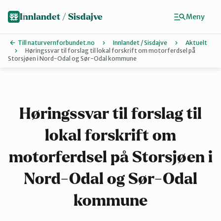
Hopp
til
Innlandet / Sisdajve
Meny
hovedinnhold
Till naturvernforbundet.no
Innlandet / Sisdajve
Aktuelt
Høringssvar til forslag til lokal forskrift om motorferdsel på
Storsjøen i Nord-Odal og Sør-Odal kommune
Finn ditt lokallag
Arrangement
Høringssvar til forslag til
Gausdal
lokal forskrift om
motorferdsel på Storsjøen i
Gjøvik, Toten og Land
Nord-Odal og Sør-Odal
kommune
Glåmdal