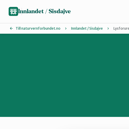
Hopp
til
Innlandet / Sisdajve
hovedinnhold
Till naturvernforbundet.no
Innlandet / Sisdajve
Lysforur
Arrangement
Glåmdal
Lillehammer og Øyer
Sør-Østerdal