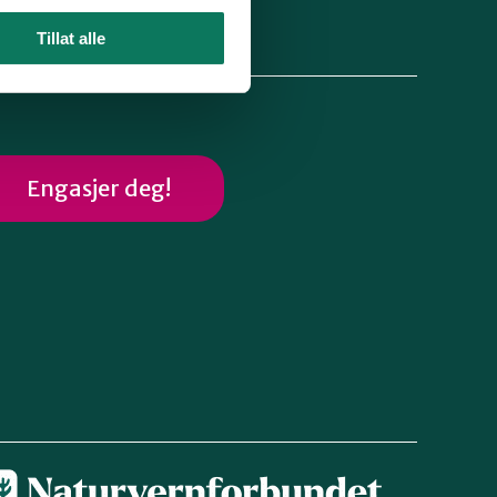
Tillat alle
lg oss
Engasjer deg!