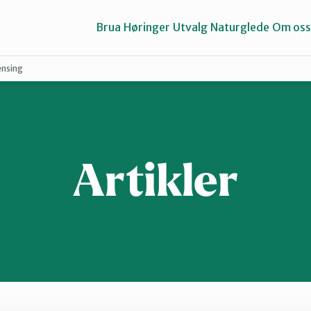
Brua
Høringer
Utvalg
Naturglede
Om oss
ensing
Gausdal
Gran og Lunner
Artikler
Midt-Gudbrandsdalen
Valdres