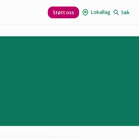
Lokallag
Søk
Støtt oss
Gjøvik, Toten og Land
Hamar og omegn
Ottadalen og Sel