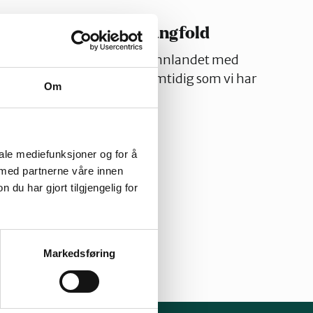
til Temaplan naturmangfold
av de første kommunene i Innlandet med
old. Det applauderer vi, samtidig som vi har
Om
den kan bli bedre.
06.2023
iale mediefunksjoner og for å
 med partnerne våre innen
u har gjort tilgjengelig for
Markedsføring