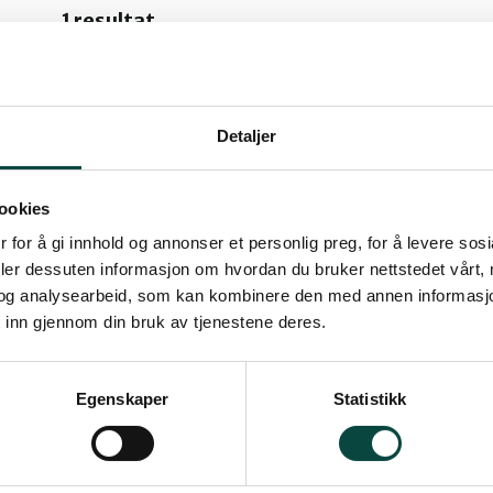
1 resultat
Høringsuttalelse 
Gausdal kommune er en 
egen plan for naturmangf
Detaljer
flere innspill til hvordan 
01.
Høringsuttalelser og brev
ookies
 for å gi innhold og annonser et personlig preg, for å levere sos
deler dessuten informasjon om hvordan du bruker nettstedet vårt,
og analysearbeid, som kan kombinere den med annen informasjon d
 inn gjennom din bruk av tjenestene deres.
Egenskaper
Statistikk