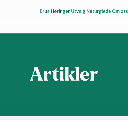
Brua
Høringer
Utvalg
Naturglede
Om oss
Gausdal
Gran og Lunner
Artikler
Midt-Gudbrandsdalen
Valdres