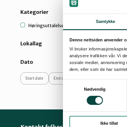
Kategorier
Samtykke
Høringsuttalelser og brev
(1)
Denne nettsiden anvender c
Lokallag
Vi bruker informasjonskapsler
analysere trafikken vår. Vi 
Dato
sosiale medier, annonsering 
dem, eller som de har samlet
Samtykkevalg
Nødvendig
Ikke tillat
Kontakt fylkeslaget