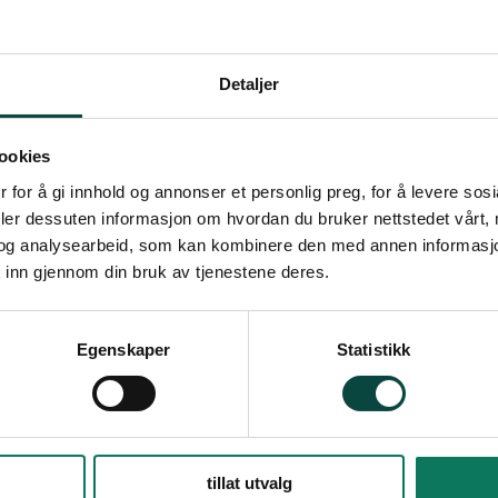
1 resultat
Høringsinnspill til
Detaljer
miljø
Regional plan for klima, 
H
ookies
men mangler mye på å la
samfunnsutvikling i Innl
 for å gi innhold og annonser et personlig preg, for å levere sos
deler dessuten informasjon om hvordan du bruker nettstedet vårt,
sendte innspill sammen m
og analysearbeid, som kan kombinere den med annen informasjon d
17.03.2023.
 inn gjennom din bruk av tjenestene deres.
23.
Høringsuttalelser og brev
Egenskaper
Statistikk
tillat utvalg
Snarveier
Fø