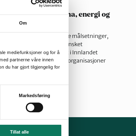
 regional plan for klima, energi og
Om
energi og miljø har ambisiøse målsetninger,
ge rammer og retning for ønsket
andet. Naturvernforbundet i Innlandet
iale mediefunksjoner og for å
 med partnerne våre innen
ed FNF Innlandet og flere organisasjoner
u har gjort tilgjengelig for
03.2023
Markedsføring
Tillat alle
lg oss