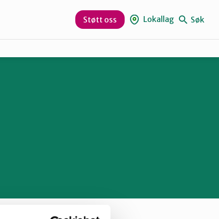
Lokallag
Søk
Støtt oss
Gjøvik, Toten og Land
Hamar og omegn
Ottadalen og Sel