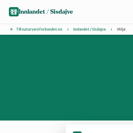
Hopp
til
Innlandet / Sisdajve
hovedinnhold
Till naturvernforbundet.no
Innlandet / Sisdajve
Miljø
Arrangement
Glåmdal
Lillehammer og Øyer
Sør-Østerdal