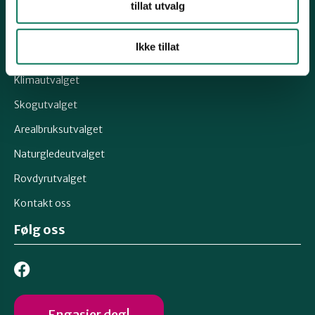
tillat utvalg
Kontonummer: 1502 31 50242
Snarveier
Ikke tillat
Klimautvalget
Skogutvalget
Arealbruksutvalget
Naturgledeutvalget
Rovdyrutvalget
Kontakt oss
Følg oss
Engasjer deg!