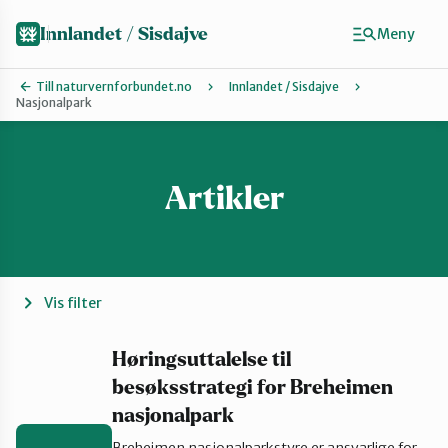
Hopp
til
Innlandet / Sisdajve
Meny
hovedinnhold
Till naturvernforbundet.no
Innlandet / Sisdajve
Nasjonalpark
Finn ditt lokallag
Arrangement
Artikler
Gausdal
Vis filter
Gjøvik, Toten og Land
Høringsuttalelse til
besøksstrategi for Breheimen
Glåmdal
nasjonalpark