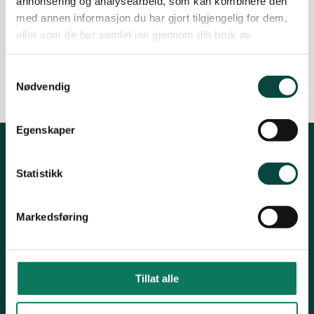
annonsering og analysearbeid, som kan kombinere den
Valdres
naturreservat. Innspillene er sendt til Rondane-
med annen informasjon du har gjort tilgjengelig for dem,
Dovre nasjonalparkstyre. Høringsfristen var
eller som de har samlet inn gjennom din bruk av
01.10.2021.
tjenestene deres.
07.10.2021
Høringsuttalelser og brev
Samtykkevalg
Nødvendig
Egenskaper
Kontakt fylkeslaget
Statistikk
Granumsenga 8,
2864 Fall
Markedsføring
Leder: Arne Steen Vesterlid
Telefon: 470 20 700
Tillat alle
innlandet@naturvernforbundet.no
Organisasjonsnummer: 927426080