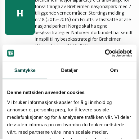
Breheimen nasjonalparkstyre er ansvarlige for
forvaltninga av Breheimen nasjonalpark med 7
Gran og Lunner
H
tilliggende verneområder. Stortingsmelding
nr.18 (2015-2016) om Friluftsliv fastsatte at alle
nasjonalparker i Norge skal ha egne
Hamar og omegn
besøksstrategier. Naturvernforbundet har sendt
innspill til ny besøksstrategi for Breheimen.
Høringsfrist var 16.10.2023.
Lillehammer og Øyer
15.10.2023
Høringsuttalelser og brev
Rullering av forvaltningsplan for
Samtykke
Detaljer
Om
Midt-Gudbrandsdalen
de store verneområdene i
Rondane og forvaltningsplan for
Denne nettsiden anvender cookies
Hemmeldalen naturreservat
Ottadalen og Sel
Vi bruker informasjonskapsler for å gi innhold og
Naturvernforbundet i Innlandet har sammen
annonser et personlig preg, for å levere sosiale
med Norsk Ornitologisk Forening Hedmark og
R
mediefunksjoner og for å analysere trafikken vår. Vi deler
Norsk Ornitologisk Forening Oppland levert
Sør-Østerdal
dessuten informasjon om hvordan du bruker nettstedet
høringsinnspill til prosjektplan for rullering av
forvaltningsplan for de store verneområdene i
vårt, med partnerne våre innen sosiale medier,
Rondane og forvaltningsplan for Hemmeldalen