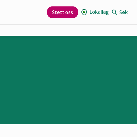
r
Lokallag
Søk
Støtt oss
Indre Østfold