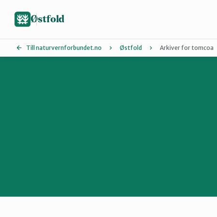
Hopp
til
Østfold
hovedinnhold
Till naturvernforbundet.no
Østfold
Arkiver for tomcoa
Fredrikstad og Hvaler
Moss-Våler