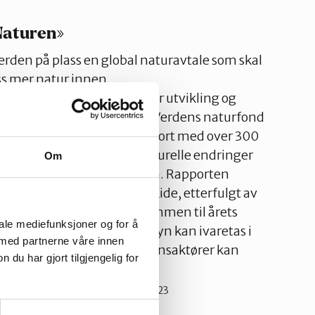
Naturen»
rden på plass en global naturavtale som skal
ss mer natur innen
e BirdLife Norge, Forum for utvikling og
hender, Sabima, Spire, WWF Verdens naturfond
nserer nå en historisk rapport med over 300
olitiske, juridiske og strukturelle endringer
Om
kal nå målene i naturavtalen. Rapporten
miljøminister Espen Barth Eide, etterfulgt av
ge samfunnsaktører. Velkommen til årets
iale mediefunksjoner og for å
ent om hvordan naturhensyn kan ivaretas i
 med partnerne våre innen
r, og hvordan ulike samfunnsaktører kan
u har gjort tilgjengelig for
n.
07.06.2023
fold
Ukategorisert