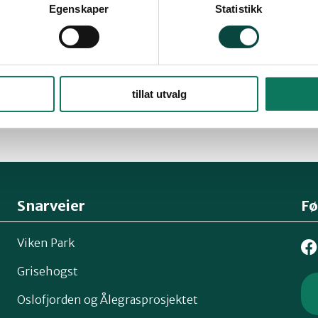
Egenskaper
Statistikk
Årsemldingen til N
26.02.2023
Ukategorisert
tillat utvalg
Snarveier
Fø
Viken Park
Grisehogst
Oslofjorden og Ålegrasprosjektet