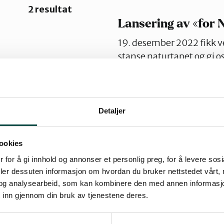
2 resultat
Lansering av «for 
19. desember 2022 fikk ve
stanse naturtapet og gi o
2030. Miljøorganisasjonen
miljø, Framtiden i våre 
og Naturvernforbundet la
konkrete forslag på både p
Detaljer
som må til for at Norge s
overleveres til klima- og 
ookies
samtale med andre vikti
 for å gi innhold og annonser et personlig preg, for å levere sos
viktigste naturarrangem
deler dessuten informasjon om hvordan du bruker nettstedet vårt,
samfunnets ulike sektore
og analysearbeid, som kan kombinere den med annen informasjon d
bidra til å oppfylle avtale
 inn gjennom din bruk av tjenestene deres.
Biologisk mangfold
Naturmang