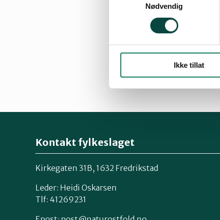
Nødvendig
Ikke tillat
Kontakt fylkeslaget
Kirkegaten 31B, 1632 Fredrikstad
Leder: Heidi Oskarsen
Tlf: 41269231
Epost:
post@naturostfold.no