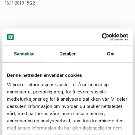
13.11.2019 15:22
Sarpsborg
Det har over lang tid foregått en gradvis
tilegnelse av skog og mark til
boligformål/hytteutbygging i dette svært
Samtykke
Detaljer
Om
verdifulle og sårbare området som er av stor
biologisk, rekreasjonsmessig og kulturhistorisk
betydning. Vi har derfor med stor glede sett at det
Denne nettsiden anvender cookies
fremlagte forslag til kommuneplan inneholder
Vi bruker informasjonskapsler for å gi innhold og
en
annonser et personlig preg, for å levere sosiale
“markagrense”.
mediefunksjoner og for å analysere trafikken vår. Vi deler
dessuten informasjon om hvordan du bruker nettstedet
Les hele høringsinnspillet til Naturvernforbundet
vårt, med partnerne våre innen sosiale medier,
Follo-Moss
annonsering og analysearbeid, som kan kombinere den
med annen informasjon du har gjort tilgjengelig for dem,