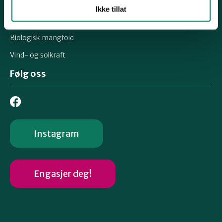
Oslofjorden og Ålegrasprosjektet
Ikke tillat
Engrestaurerings- og Fremmedartsprosjektet
Biologisk mangfold
Vind- og solkraft
Følg oss
Instagram
Engasjer deg!