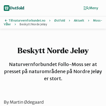
Hopp
til
Østfold
Meny
hovedinnhold
Till naturvernforbundet.no
Østfold
Aktuelt
Moss-
Våler
Beskytt Norde Jeløy
Finn ditt lokallag
Fredrikstad og Hvaler
Beskytt Norde Jeløy
Halden
Naturvernforbundet Follo-Moss ser at
presset på naturområdene på Nordre Jeløy
er stort.
Indre Østfold
Moss-Våler
By
Martin Ødegaard