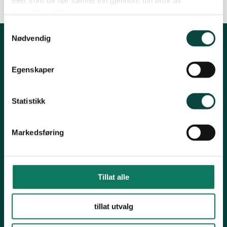
eller som de har samlet inn gjennom din bruk av
tjenestene deres.
Samtykkevalg
Nødvendig
Kontakt fylkeslaget
Egenskaper
Kirkegaten 31B, 1632 Fredrikstad
Leder: Heidi Oskarsen
Statistikk
Tlf: 41269231
Epost:
post@naturostfold.no
Markedsføring
Organisasjonsnummer: 971248149
Kontonummer: 15037691426
Snarveier
Tillat alle
Viken Park
tillat utvalg
Grisehogst