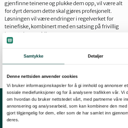
gjenfinne teinene og plukke dem opp, vil være alt
for dyrt dersom dette skal gjøres profesjonelt.
Løsningen vil være endringer i regelverket for
teinefiske, kombinert med en satsing på frivillig
innsats i oppryddingen.
Les mer i vår rapport nr. 2017-1
Samtykke
Detaljer
Denne nettsiden anvender cookies
Vi bruker informasjonskapsler for å gi innhold og annonser et 
sosiale mediefunksjoner og for å analysere trafikken vår. Vi
om hvordan du bruker nettstedet vårt, med partnerne våre in
Kontakt fylkeslaget
annonsering og analysearbeid, som kan kombinere den med 
gjort tilgjengelig for dem, eller som de har samlet inn gjenno
Kirkegaten 31B, 1632 Fredrikstad
deres.