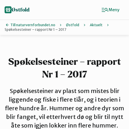
Hopp
til
Østfold
Meny
hovedinnhold
Till naturvernforbundet.no
Østfold
Aktuelt
Spøkelsesteiner – rapport Nr 1 – 2017
Finn ditt lokallag
Fredrikstad og Hvaler
Spøkelsesteiner – rapport
Nr 1 – 2017
Halden
Spøkelsesteiner av plast som mistes blir
Indre Østfold
liggende og fiske i flere tiår, og i teorien i
flere hundre år. Hummer og andre dyr som
blir fanget, vil etterhvert dø og blir til nytt
Moss-Våler
åte som igjen lokker inn flere hummer.