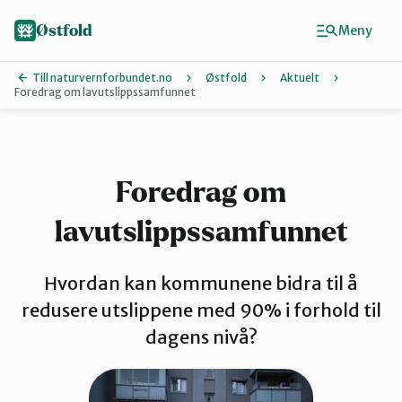
Hopp
til
Østfold
Meny
hovedinnhold
Till naturvernforbundet.no
Østfold
Aktuelt
Foredrag om lavutslippssamfunnet
Finn ditt lokallag
Fredrikstad og Hvaler
Foredrag om
lavutslippssamfunnet
Halden
Hvordan kan kommunene bidra til å
Indre Østfold
redusere utslippene med 90% i forhold til
dagens nivå?
Moss-Våler