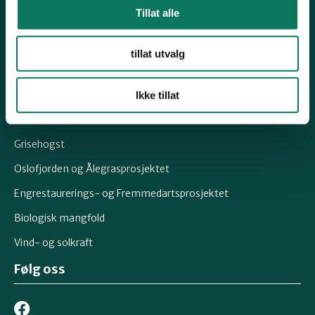
Tillat alle
Epost:
post@naturostfold.no
Organisasjonsnummer: 971248149
tillat utvalg
Kontonummer: 15037691426
Snarveier
Ikke tillat
Viken Park
Grisehogst
Oslofjorden og Ålegrasprosjektet
Engrestaurerings- og Fremmedartsprosjektet
Biologisk mangfold
Vind- og solkraft
Følg oss