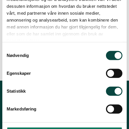
dessuten informasjon om hvordan du bruker nettstedet
KS´s rapport «Kortreist kvalitet». Fra sitt
vårt, med partnerne våre innen sosiale medier,
forskningsarbeid henter hun fram eksempler
annonsering og analysearbeid, som kan kombinere den
bl.a. fra Askim og Drammen. Hun vil holde et
med annen informasjon du har gjort tilgjengelig for dem,
foredrag på inntil 45 minutter, og deretter vil det
eller som de har samlet inn gjennom din bruk av
være god tid til å stille spørsmål. Velkommen på
tjenestene deres.
foredrag onsdag 2. november, kl 18 – 20
Samtykkevalg
i Kommunestyresalen, Halden kommune!
Nødvendig
Egenskaper
Statistikk
Kontakt fylkeslaget
Markedsføring
Kirkegaten 31B, 1632 Fredrikstad
Leder: Heidi Oskarsen
Tlf: 41269231