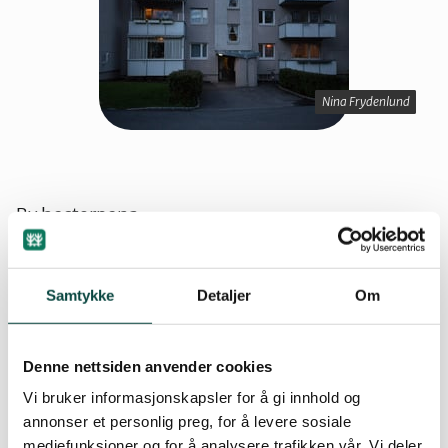
Sarpsborg
Nina Frydenlund
Nina Frydenlund
By
hectorpena
03.10.2016 13:33
| Sist oppdatert: 10.11.2022 10:37
Samtykke
Detaljer
Om
Naturvernforbundet i Halden har fått Hege
Westskog, forsker ved Cicero, til å holde foredrag
Denne nettsiden anvender cookies
for våre politikere og andre interesserte, om
Vi bruker informasjonskapsler for å gi innhold og
hvordan hun ser for seg overgangen til
annonser et personlig preg, for å levere sosiale
lavutslippskommune. Hun har vært bidragsyter i
mediefunksjoner og for å analysere trafikken vår. Vi deler