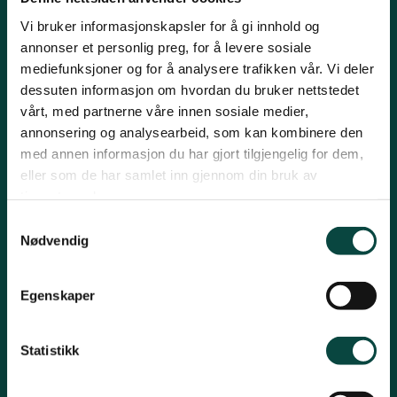
Sarpsborg
Vi bruker informasjonskapsler for å gi innhold og
Kontakt fylkeslaget
annonser et personlig preg, for å levere sosiale
mediefunksjoner og for å analysere trafikken vår. Vi deler
Kirkegaten 31B, 1632 Fredrikstad
dessuten informasjon om hvordan du bruker nettstedet
vårt, med partnerne våre innen sosiale medier,
Leder: Heidi Oskarsen
annonsering og analysearbeid, som kan kombinere den
Tlf: 41269231
med annen informasjon du har gjort tilgjengelig for dem,
Epost:
post@naturostfold.no
eller som de har samlet inn gjennom din bruk av
tjenestene deres.
Organisasjonsnummer: 971248149
Kontonummer: 15037691426
Samtykkevalg
Nødvendig
Snarveier
Viken Park
Egenskaper
Grisehogst
Statistikk
Oslofjorden og Ålegrasprosjektet
Engrestaurerings- og Fremmedartsprosjektet