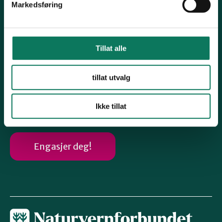
Markedsføring
Biologisk mangfold
Vind- og solkraft
Følg oss
Tillat alle
tillat utvalg
Instagram
Ikke tillat
Engasjer deg!