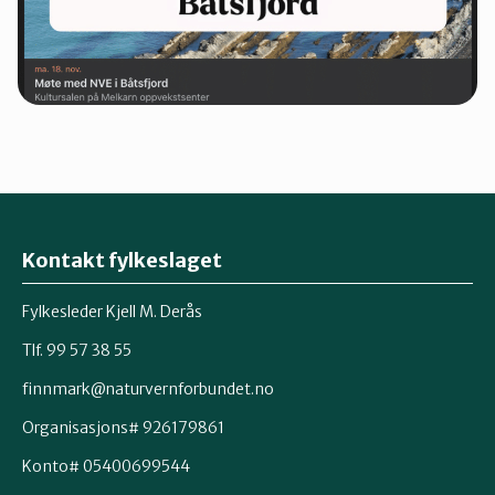
Kontakt fylkeslaget
Fylkesleder Kjell M. Derås
Tlf. 99 57 38 55
finnmark@naturvernforbundet.no
Organisasjons# 926179861
Konto# 05400699544