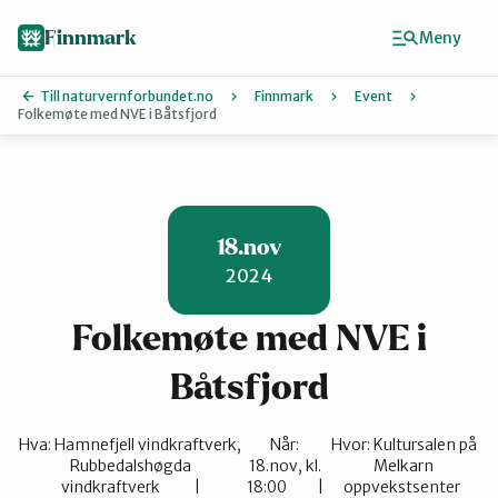
Hopp
til
Finnmark
Meny
hovedinnhold
Till naturvernforbundet.no
Finnmark
Event
Folkemøte med NVE i Båtsfjord
Finn ditt lokallag
Ávjovárri
18.nov
2024
Porsangerfj
Folkemøte med NVE i
Sør-Varange
Båtsfjord
Hva:
Hamnefjell vindkraftverk,
Når:
Hvor:
Kultursalen på
Stilla og Ve
Rubbedalshøgda
18.nov, kl.
Melkarn
vindkraftverk
18:00
oppvekstsenter