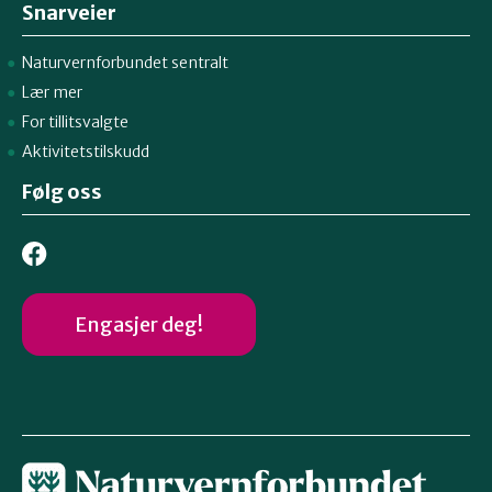
Snarveier
Naturvernforbundet sentralt
Lær mer
For tillitsvalgte
Aktivitetstilskudd
Følg oss
Engasjer deg!