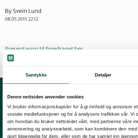
By
Svein Lund
08.05.2015 22:12
Presentasjon til foredraget her
Samtykke
Detaljer
Kontakt fylkeslaget
Denne nettsiden anvender cookies
Vi bruker informasjonskapsler for å gi innhold og annonser et 
Fylkesleder Kjell M. Derås
sosiale mediefunksjoner og for å analysere trafikken vår. Vi
Tlf. 99 57 38 55
om hvordan du bruker nettstedet vårt, med partnerne våre in
annonsering og analysearbeid, som kan kombinere den med 
finnmark@naturvernforbundet.no
gjort tilgjengelig for dem, eller som de har samlet inn gjenno