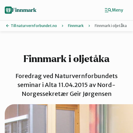
Hopp
til
Finnmark
Meny
hovedinnhold
Till naturvernforbundet.no
Finnmark
Finnmark i oljetåka
Finn ditt lokallag
Ávjovárri
Finnmark i oljetåka
Foredrag ved Naturvernforbundets
Porsangerfjorden
seminar i Alta 11.04.2015 av Nord-
Norgessekretær Geir Jørgensen
Sør-Varanger
Stilla og Vest-Finnmark