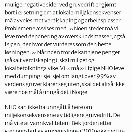
mulige negative sider ved gruvedrift er gjømt
bort i ei setning om at lokale miljøkonsekvenser
må avveies mot verdiskaping og arbeidsplasser.
Problemene avvises med: «Noen steder må vi
leve med deponering av overskuddsmasser, også
i sjøen, der hvor det vurderes som den beste
løsningen.» Når noen tror de kan tjene penger
(såkalt verdiskaping), skal miljøet og
lokalbefolkninga vike. Vi «må» i følge NHO leve
med dumping i sjø, sjøl om langt over 99% av
verdens gruver klarer seg uten, skal det altså ikke
være noe mål å unngå det i Norge.
NHO kan ikke ha unngått å høre om
miljøkonsekvensene av tidligere gruvedrift. De
må vite at vannkvaliteten i Bøkfjorden etter
gjenoppstart av gruveutslippa i 2010 gikk ned fra