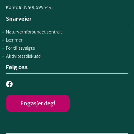
Konto# 05400699544
Snarveier
Naturvernforbundet sentralt
Lær mer
For tillitsvalgte
Aktivitetstilskudd
Følg oss
Engasjer deg!