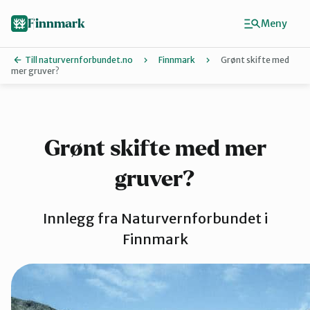
Hopp
til
Finnmark
Meny
hovedinnhold
Till naturvernforbundet.no
Finnmark
Grønt skifte med
mer gruver?
Finn ditt lokallag
Ávjovárri
Grønt skifte med mer
gruver?
Porsangerfjorden
Innlegg fra Naturvernforbundet i
Sør-Varanger
Finnmark
Stilla og Vest-Finnmark