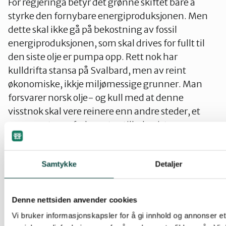
For regjeringa betyr det grønne skiftet bare å
styrke den fornybare energiproduksjonen. Men
dette skal ikke gå på bekostning av fossil
energiproduksjonen, som skal drives for fullt til
den siste olje er pumpa opp. Rett nok har
kulldrifta stansa på Svalbard, men av reint
økonomiske, ikkje miljømessige grunner. Man
forsvarer norsk olje- og kull med at denne
visstnok skal vere reinere enn andre steder, et
argument som forlengst er tilbakevist.
Mineralressurser kan bare tas ut en gang, og om
man holder fram med dagens rovdrift, vil det
Samtykke
Detaljer
snart være tomt. Før vi setter igang nye gruver bør
vi derfor se om det er mulig å redusere behovet
Denne nettsiden anvender cookies
bl.a. ved å produsere gjenstander som varer
Vi bruker informasjonskapsler for å gi innhold og annonser et 
lenger og ved økt resirkulering. Gruvedrift med