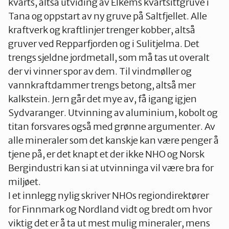
kvarts, altså utviding av Elkems kvartsittgruve i
Tana og oppstart av ny gruve på Saltfjellet. Alle
kraftverk og kraftlinjer trenger kobber, altså
gruver ved Repparfjorden og i Sulitjelma. Det
trengs sjeldne jordmetall, som må tas ut overalt
der vi vinner spor av dem. Til vindmøller og
vannkraftdammer trengs betong, altså mer
kalkstein. Jern går det mye av, få igang igjen
Sydvaranger. Utvinning av aluminium, kobolt og
titan forsvares også med grønne argumenter. Av
alle mineraler som det kanskje kan være penger å
tjene på, er det knapt et der ikke NHO og Norsk
Bergindustri kan si at utvinninga vil være bra for
miljøet.
I et innlegg nylig skriver NHOs regiondirektører
for Finnmark og Nordland vidt og bredt om hvor
viktig det er å ta ut mest mulig mineraler, mens