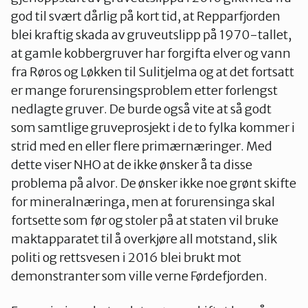
god til svært dårlig på kort tid, at Repparfjorden
blei kraftig skada av gruveutslipp på 1970-tallet,
at gamle kobbergruver har forgifta elver og vann
fra Røros og Løkken til Sulitjelma og at det fortsatt
er mange forurensingsproblem etter forlengst
nedlagte gruver. De burde også vite at så godt
som samtlige gruveprosjekt i de to fylka kommer i
strid med en eller flere primærnæringer. Med
dette viser NHO at de ikke ønsker å ta disse
problema på alvor. De ønsker ikke noe grønt skifte
for mineralnæringa, men at forurensinga skal
fortsette som før og stoler på at staten vil bruke
maktapparatet til å overkjøre all motstand, slik
politi og rettsvesen i 2016 blei brukt mot
demonstranter som ville verne Førdefjorden.