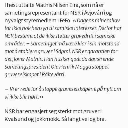
I høst uttalte Mathis Nilsen Eira, som nå er
sametingsrepresentant for NSR i Ávjovárri og
nyvalgt styremedlem i FeFo:
«Dagens
minerallov
tar
ikke
nok
hensyn
til
samiske
interesser.
Derfor
har
NSR
bestemt
at
de
ikke
støtter
gruvedrift
i
samiske
områder.
–
Sametinget
må
være
klar
i
sin
motstand
mot
å
etablere
gruver
i
Sápmi.
NSR
er
garantien
for
det,
lover
Mathis.
Han
husker
godt
da
daværende
Sametingspresident
Ole
Henrik
Magga
stoppet
gruveselskapet
i
Ráitevárri.
–
Vi
er
rede
for
å
stoppe
gruveselskapene
på
nytt
om
vi
ikke
blir
hørt
.»
NSR har engasjert seg sterkt mot gruver i
Kvalsund og Jokkmokk. Så langt vel og bra.