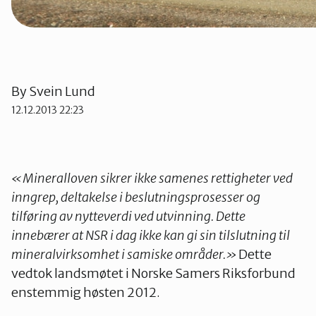
By
Svein Lund
12.12.2013 22:23
«Mineralloven
sikrer
ikke
samenes
rettigheter
ved
inngrep,
deltakelse
i
beslutningsprosesser
og
tilføring
av
nytteverdi
ved
utvinning.
Dette
innebærer
at
NSR
i
dag
ikke
kan
gi
sin
tilslutning
til
mineralvirksomhet
i
samiske
områder.»
Dette
vedtok landsmøtet i Norske Samers Riksforbund
enstemmig høsten 2012.