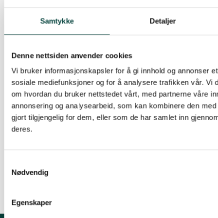
«konsekvensutredning». Trolig får han støtte av
større eller mindre del av gruppa. Motstanden
Samtykke
Detaljer
mot gruveplanene er stor i befolkninga og også i
kommunestyret, men vi risikerer nå at det blir
NSR-medlemmer som vil sikre flertallet for
Denne nettsiden anvender cookies
gruvedrift. Gjelder ikke partiets eget enstemmige
Vi bruker informasjonskapsler for å gi innhold og annonser et 
landsmøtevedtak for Kautokeino?
sosiale mediefunksjoner og for å analysere trafikken vår. Vi
om hvordan du bruker nettstedet vårt, med partnerne våre in
Naturvernforbundet i Ávjovárri / Ávjovári
annonsering og analysearbeid, som kan kombinere den med 
Luonddugáhttenlihttu
gjort tilgjengelig for dem, eller som de har samlet inn gjenno
deres.
Svein Lund, leder/jođiheaddji
Samtykkevalg
Elle Márjá Vars, sekretær/čálli
Nødvendig
Egenskaper