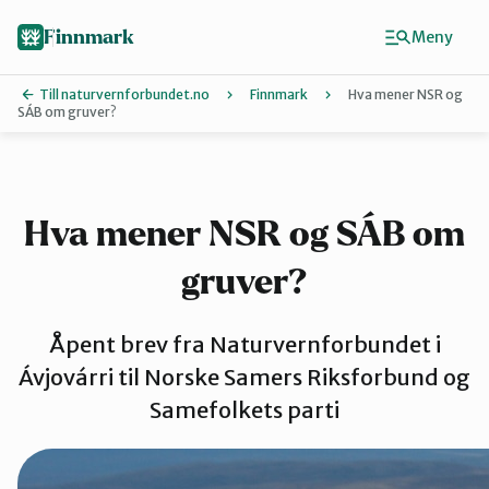
Hopp
til
Finnmark
Meny
hovedinnhold
Till naturvernforbundet.no
Finnmark
Hva mener NSR og
SÁB om gruver?
Finn ditt lokallag
Ávjovárri
Hva mener NSR og SÁB om
gruver?
Porsangerfjorden
Åpent brev fra Naturvernforbundet i
Sør-Varanger
Ávjovárri til Norske Samers Riksforbund og
Samefolkets parti
Stilla og Vest-Finnmark