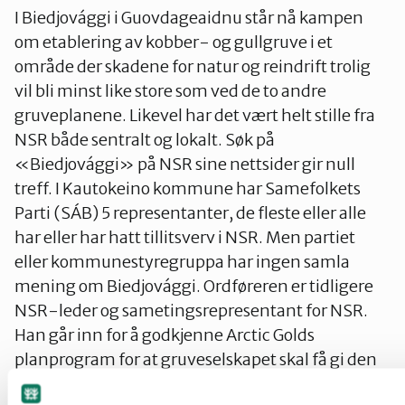
I Biedjovággi i Guovdageaidnu står nå kampen
om etablering av kobber- og gullgruve i et
område der skadene for natur og reindrift trolig
vil bli minst like store som ved de to andre
gruveplanene. Likevel har det vært helt stille fra
NSR både sentralt og lokalt. Søk på
«Biedjovággi» på NSR sine nettsider gir null
treff. I Kautokeino kommune har Samefolkets
Parti (SÁB) 5 representanter, de fleste eller alle
har eller har hatt tillitsverv i NSR. Men partiet
eller kommunestyregruppa har ingen samla
mening om Biedjovággi. Ordføreren er tidligere
NSR-leder og sametingsrepresentant for NSR.
Han går inn for å godkjenne Arctic Golds
planprogram for at gruveselskapet skal få gi den
informasjonen de ønsker kamuflert som