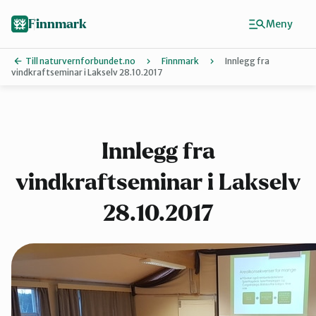
Hopp
til
Finnmark
Meny
hovedinnhold
Till naturvernforbundet.no
Finnmark
Innlegg fra
vindkraftseminar i Lakselv 28.10.2017
Finn ditt lokallag
Ávjovárri
Innlegg fra
vindkraftseminar i Lakselv
Porsangerfjorden
28.10.2017
Sør-Varanger
Stilla og Vest-Finnmark