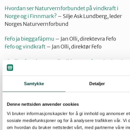
Hvordan ser Naturvernforbundet på vindkraft i
Norge og i Finnmark?
– Silje Ask Lundberg, leder
Norges Naturvernforbund
FeFo ja bieggafápmu
– Jan Olli, direktevra Fefo
Fefo og vindkraft
– Jan Olli, direktør Fefo
Vindkraftverk; være eller ikke være for reineiere i
distrikt 13
– Maret Laila Anti, reinbeitedistrikt 13
Naturvernforbundets organisering av kampen
Samtykke
Detaljer
mot vindkraftutbygging: Kalvvatnet og Fosen
–
Kjell Derås, sentralstyremedlem i
Denne nettsiden anvender cookies
Naturvernforbundet
Vi bruker informasjonskapsler for å gi innhold og annonser et 
sosiale mediefunksjoner og for å analysere trafikken vår. Vi
om hvordan du bruker nettstedet vårt, med partnerne våre in