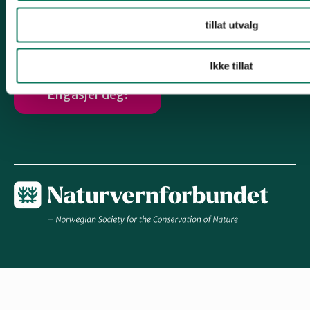
Følg oss
tillat utvalg
Ikke tillat
Engasjer deg!