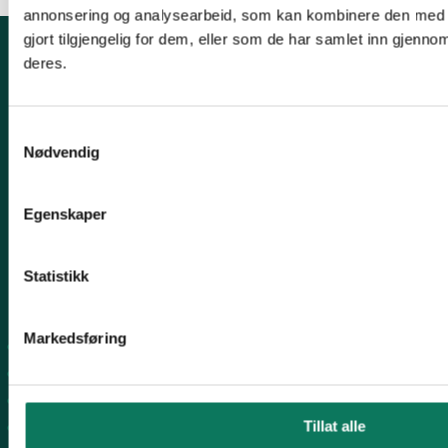
annonsering og analysearbeid, som kan kombinere den med 
gjort tilgjengelig for dem, eller som de har samlet inn gjenno
deres.
Kontakt fylkeslaget
Fylkesleder Kjell M. Derås
Samtykkevalg
Nødvendig
Tlf. 99 57 38 55
finnmark@naturvernforbundet.no
Egenskaper
Organisasjons# 926179861
Konto# 05400699544
Statistikk
Snarveier
Markedsføring
Naturvernforbundet sentralt
Lær mer
For tillitsvalgte
Tillat alle
Aktivitetstilskudd