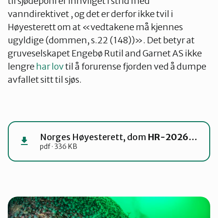
til sjødeponi er innvilget i strid med
vanndirektivet , og det er derfor ikke tvil i
Høyesterett om at «vedtakene må kjennes
ugyldige (dommen, s.22 (148))». Det betyr at
gruveselskapet Engebø Rutil and Garnet AS ikke
lengre
har lov
til å forurense fjorden ved å dumpe
avfallet sitt til sjøs.
Norges Høyesterett, dom
HR-2026-1360-A, 17. juni 2026
pdf · 336 KB