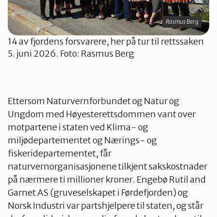
Rasmus Berg
14 av fjordens forsvarere, her på tur til rettssaken
5. juni 2026. Foto: Rasmus Berg
Ettersom Naturvernforbundet og Natur og
Ungdom med Høyesterettsdommen vant over
motpartene i staten ved Klima- og
miljødepartementet og Nærings- og
fiskeridepartementet, får
naturvernorganisasjonene tilkjent sakskostnader
på nærmere ti millioner kroner. Engebø Rutil and
Garnet AS (gruveselskapet i Førdefjorden) og
Norsk Industri var partshjelpere til staten, og står