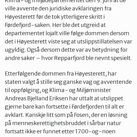
Klima- og miljødepartementet den 9. juni at de
ville avvente den juridiske avklaringen fra
Høyesterett før de tok ytterligere skritt i
Førdefjord-saken. Her ble det utgreid at
departementet lojalt ville følge dommen dersom
det i Høyesterett viste seg at utslippstillatelsen var
ugyldig. Også dersom dette var av betydning for
andre saker – hvor Repparfjord ble nevnt spesielt.
Etterfølgende dommen fra Høyesterett, har
staten valgt å stille seg ganske vag og avventende
til oppfølging, og Klima- og Miljøminister
Andreas Bjelland Eriksen har uttalt at utslippet
gjerne bare kan fortsette i Førdefjorden til alt er
avklart. Kanskje litt som på Fosen, der en løsning
på menneskerettighetsbruddet i sårbar natur
fortsatt ikke er funnet etter 1700-og-noen