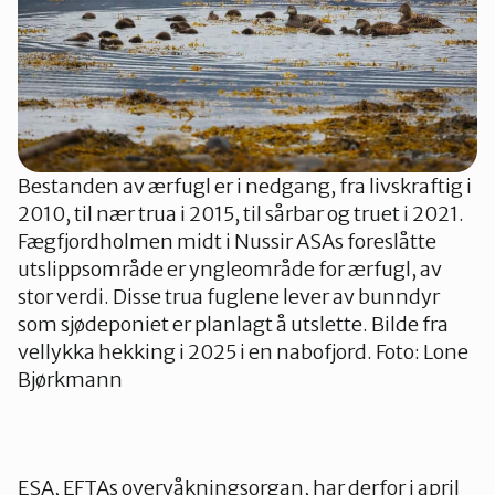
Bestanden av ærfugl er i nedgang, fra livskraftig i
2010, til nær trua i 2015, til sårbar og truet i 2021.
Fægfjordholmen midt i Nussir ASAs foreslåtte
utslippsområde er yngleområde for ærfugl, av
stor verdi. Disse trua fuglene lever av bunndyr
som sjødeponiet er planlagt å utslette. Bilde fra
vellykka hekking i 2025 i en nabofjord. Foto: Lone
Bjørkmann
ESA, EFTAs overvåkningsorgan, har derfor i april