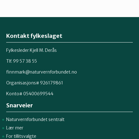
Kontakt fylkeslaget
Fylkesleder Kjell M. Derås
Tlf. 99 57 38 55
finnmark@naturvernforbundet.no
Organisasjons# 926179861
Konto# 05400699544
Snarveier
Naturvernforbundet sentralt
Lær mer
For tillitsvalgte