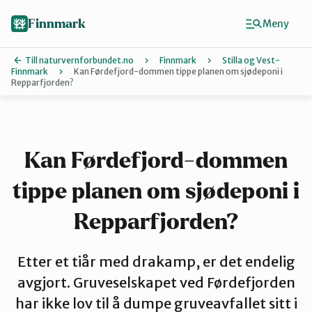
Hopp
til
Finnmark
Meny
hovedinnhold
Till naturvernforbundet.no
Finnmark
Stilla og Vest-
Finnmark
Kan Førdefjord-dommen tippe planen om sjødeponi i
Repparfjorden?
Finn ditt lokallag
Ávjovárri
Kan Førdefjord-dommen
Porsangerfjorden
tippe planen om sjødeponi i
Repparfjorden?
Sør-Varanger
Etter et tiår med drakamp, er det endelig
avgjort. Gruveselskapet ved Førdefjorden
Stilla og Vest-Finnmark
har ikke lov til å dumpe gruveavfallet sitt i