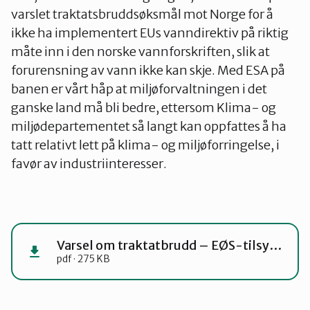
varslet traktatsbruddsøksmål mot Norge for å
ikke ha implementert EUs vanndirektiv på riktig
måte inn i den norske vannforskriften, slik at
forurensning av vann ikke kan skje. Med ESA på
banen er vårt håp at miljøforvaltningen i det
ganske land må bli bedre, ettersom Klima- og
miljødepartementet så langt kan oppfattes å ha
tatt relativt lett på klima- og miljøforringelse, i
favør av industriinteresser.
Varsel om traktatbrudd – EØS-tilsynet (ESA) 23. april 2026
pdf · 275 KB