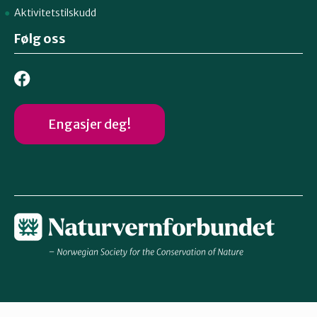
Aktivitetstilskudd
Følg oss
Engasjer deg!