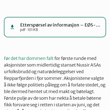
Etterspørsel av informasjon – EØS-tilsynet (ESA) 19. juni 2026
pdf · 101 KB
Før det har dommen falt
for første runde med
aksjonister som midlertidig stanset Nussir ASAs
urfolksbrudd og naturødeleggelser ved
Repparfjorden i fjor sommer. Aksjonistene valgte
å ikke følge politiets pålegg om å forlate stedet, og
ble dermed hentet ut med makt og bøtelagt.
Første pulje av de som har nekta å betale bøtene
fikk forsvare seg i retten i starten av juni, og det