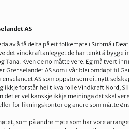
selandet AS
da av å få delta på eit folkemøte i Sirbmá i Dea
øve det vindkraftanlegget de har tenkt å bygge i
g Tana. Kven de no måtte vere. Eg må tvert in
et er Grenselandet AS som i vår blei omdøpt til Ga
Grenselandet AS som oppsto som eit nytt selska
ikkje forstår heilt kva rolle Vindkraft Nord, Sl
n det er vel kanskje ikkje meininga det skal vere
eller for likningskontor og andre som måtte øns
 møtet, som på andre møte som har vore arrang