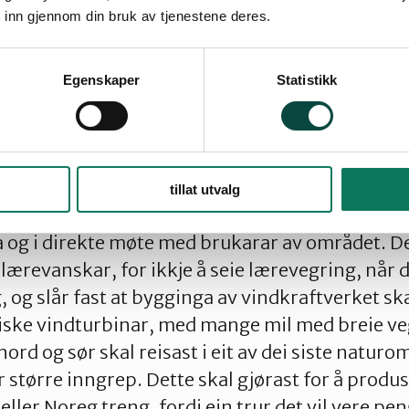
vil bygge ei gruve, eit oppdrettsanlegg – eller ei
 inn gjennom din bruk av tjenestene deres.
. Ein treng ikkje spørje dei som har brukt område
je eit direktorat sørpå, i dette tilfellet NVE. Ei
Egenskaper
Statistikk
 reindrifta brukar området, det er nok å finne e
tru at her er det ingen som ferdast.
it tolmodig folkeferd, kanskje litt for tolmodig
rbmá fikk vi sjå korleis det ser ut når tolmodet ta
tillat utvalg
vaksenopplæring» på fleire folkemøte og gjenn
 og i direkte møte med brukarar av området. De
av lærevanskar, for ikkje å seie lærevegring, når 
, og slår fast at bygginga av vindkraftverket sk
iske vindturbinar, med mange mil med breie ve
ord og sør skal reisast i eit av dei siste natur
 større inngrep. Dette skal gjørast for å produs
ler Noreg treng, fordi ein trur det vil vere pen