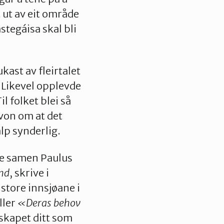
t ut av eit område
ástegáisa skal bli
kast av fleirtalet
. Likevel opplevde
l folket blei så
i von om at det
alp synderlig.
ske samen Paulus
and
, skrive i
store innsjøane i
ller
«Deras behov
lskapet ditt som