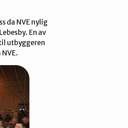
s da NVE nylig
Lebesby. En av
til utbyggeren
n NVE.