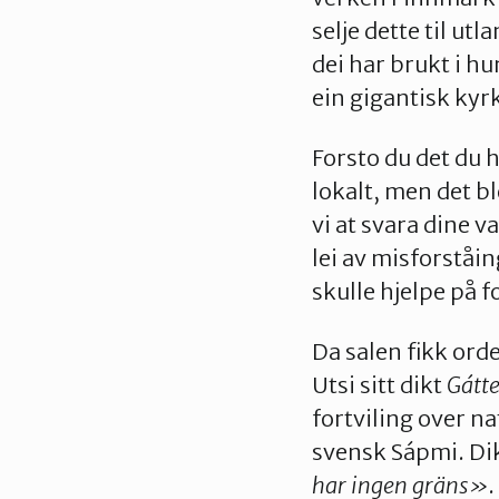
selje dette til ut
dei har brukt i hun
ein gigantisk kyrk
Forsto du det du 
lokalt, men det bl
vi at svara dine v
lei av misforståin
skulle hjelpe på f
Da salen fikk ord
Utsi sitt dikt
Gátte
fortviling over 
svensk Sápmi. Di
har ingen gräns»
.