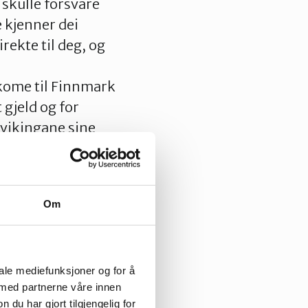
 skulle forsvare
e kjenner dei
rekte til deg, og
 kome til Finnmark
 gjeld og for
å vikingane sine
isken,
. Sjølv har eg
har blitt utsett
Om
n eg faktisk telje
lite.
nne regelen gjeld
iale mediefunksjoner og for å
fiks ferdige
 med partnerne våre innen
u har gjort tilgjengelig for