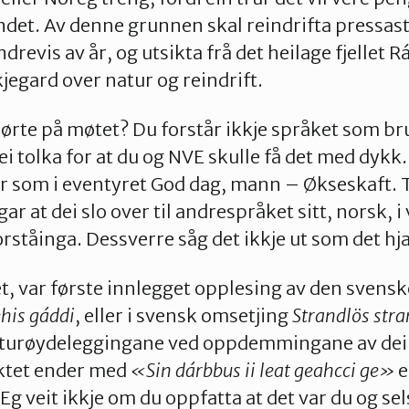
landet. Av denne grunnen skal reindrifta pressas
drevis av år, og utsikta frå det heilage fjellet R
jegard over natur og reindrift.
hørte på møtet? Du forstår ikkje språket som bru
ei tolka for at du og NVE skulle få det med dykk
ar som i eventyret God dag, mann – Økseskaft. Ti
gar at dei slo over til andrespråket sitt, norsk, 
orståinga. Dessverre såg det ikkje ut som det hj
et, var første innlegget opplesing av den sven
his gáddi
, eller i svensk omsetjing
Strandlös str
naturøydeleggingane ved oppdemmingane av dei 
ktet ender med
«Sin dárbbus ii leat geahcci ge»
e
 Eg veit ikkje om du oppfatta at det var du og se