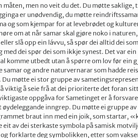
n måten, men no veit du det. Du møtte saklige, 
gginga er unødvendig, du møtte reindriftssamar
a og som kjempar for at levebrødet og kulturen
 høre om at når samar skal gjøre noko i naturen,
eller slå opp ein lávvu, så spør dei alltid dei s
og med dei spør dei som ikkje synest. Det var ein 
kal komme utbedt utan å spørre om lov før ein g
e samar og andre naturvernarar som hadde reist
rå. Du møtte ei stor gruppe av sametingsreprese
 viktig å seie frå at dei prioriterte det foran sit
iktigaste oppgåva for Sametinget er å forsvar
øydeleggande inngrep. Du møtte ei gruppe av 
ammet braut inn med ein joik, som startar, «
eit av dei sterkaste symbola på samisk motvilj
d og forklarte deg symbolikken, etter som vak