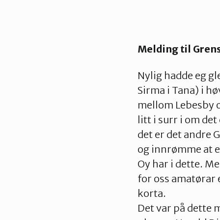
Melding til Gren
Nylig hadde eg gle
Sirma i Tana) i h
mellom Lebesby o
litt i surr i om d
det er det andre 
og innrømme at eg 
Oy har i dette. Me
for oss amatørar 
korta.
Det var på dette