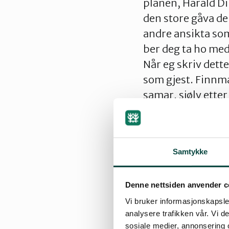
planen, Harald Di
den store gåva de 
andre ansikta som
ber deg ta ho med
Når eg skriv dette
som gjest. Finnmar
samar, sjølv etter
finneferder, ber
misjonærar, forno
nytt godt av denne
Samtykke
for direkte negati
på ei hand. Tatt i
Denne nettsiden anvender c
Det er ofte sagt a
Vi bruker informasjonskapsler
visst ikkje her n
analysere trafikken vår. Vi 
sosiale medier, annonsering 