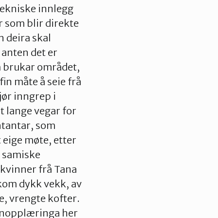
tekniske innlegg
 som blir direkte
 deira skal
 anten det er
om brukar området,
fin måte å seie frå
jør inngrep i
 lange vegar for
ntantar, som
t eige møte, etter
e samiske
kvinner frå Tana
kom dykk vekk, av
e, vrengte kofter.
senopplæringa her