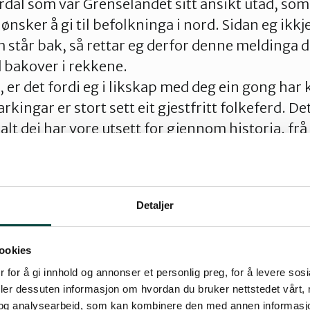
rdal som var Grenselandet sitt ansikt utad, som
ønsker å gi til befolkninga i nord. Sidan eg ikkj
 står bak, så rettar eg derfor denne meldinga di
 bakover i rekkene.
, er det fordi eg i likskap med deg ein gong har
kingar er stort sett eit gjestfritt folkeferd. Det
 alt dei har vore utsett for gjennom historia, fr
gensarar og sunnmøringar som forsynte seg av f
rskingslærarar, gruveinvestorar og rypejegerar
 gjestfriheita i over fire tiår, og dei gongane eg 
Detaljer
ve reaksjonar på at eg har kome sørfrå og hit, ka
 betraktning historia er det i grunnen påfallande 
ookies
t ein må vere elev før ein kan bli lærar, men de
 for å gi innhold og annonser et personlig preg, for å levere sos
ord. Her kan ein komme utan lokalkunnskap med 
deler dessuten informasjon om hvordan du bruker nettstedet vårt,
og analysearbeid, som kan kombinere den med annen informasjon d