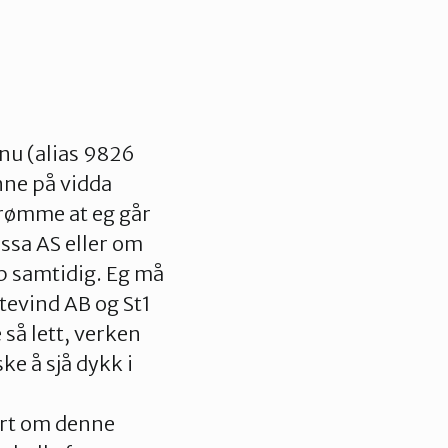
tnu (alias 9826
nne på vidda
nrømme at eg går
issa AS eller om
p samtidig. Eg må
itevind AB og St1
 så lett, verken
ke å sjå dykk i
ert om denne