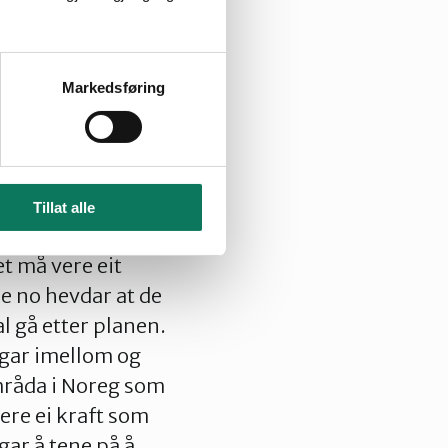
t kraftverk drive
t frå før, formelt
n treng ikkje
Markedsføring
it gamalt og
 om eg tør å seie
r slutt. De har
Tillat alle
om klare
t må vere eit
de no hevdar at de
al gå etter planen.
gar imellom og
områda i Noreg som
ere ei kraft som
gar å tene på å