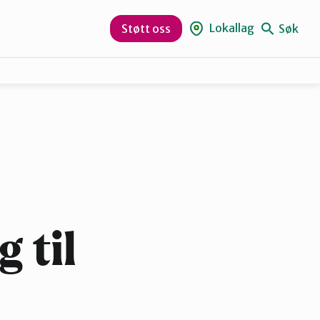
Lokallag
Søk
Støtt oss
Sør-Varanger
 til