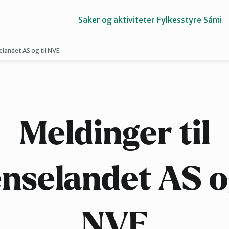
Saker og aktiviteter
Fylkesstyre
Sámi
elandet AS og til NVE
Porsangerfjorden
Tana og Varanger
Meldinger til
nselandet AS og
NVE