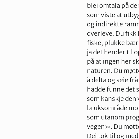
blei omtala på de
som viste at utby
og indirekte ramm
overleve. Du fikk
fiske, plukke bær 
ja det hender til 
på at ingen her s
naturen. Du møtt
å delta og seie f
hadde funne det så
som kanskje den v
bruksområde mot 
som utanom progr
vegen». Du møtte 
Dei tok til og me