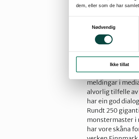
planar for at ein 
dem, eller som de har samlet
av vatn eller vind
treng ein bare spør
Samtykkevalg
Nødvendig
undersøke korleis
feilaktig kart og 
Finnmarkingar er e
det. På møtet i Si
Ikke tillat
tidligare fått «
meldingar i media
alvorlig tilfelle 
har ein god dialog
Rundt 250 gigant
monstermaster i n
har vore skåna for
verken Finnmark el