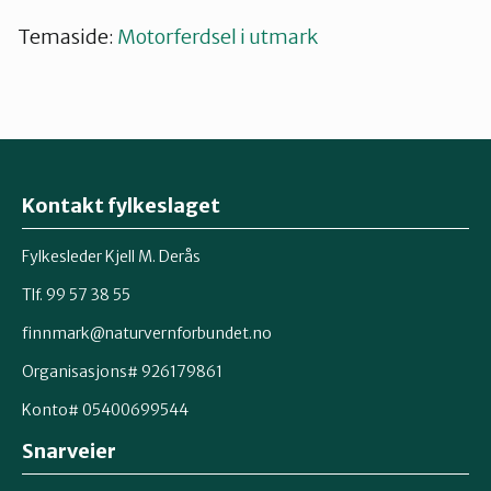
Temaside:
Motorferdsel i utmark
Kontakt fylkeslaget
Fylkesleder Kjell M. Derås
Tlf. 99 57 38 55
finnmark@naturvernforbundet.no
Organisasjons# 926179861
Konto# 05400699544
Snarveier