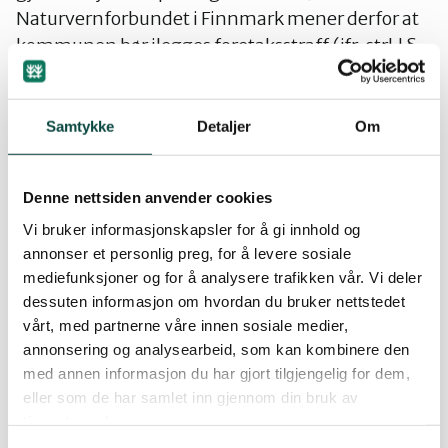
Naturvernforbundet i Finnmark mener derfor at
kommunen bør ilegges foretaksstraff (jfr. strl.l §
48a). Det er flere skjerpende omstendigheter som
gjør at Naturvernforbundet krever en streng
straff (jfr. strl.l § 48b: Pkt a).
Samtykke
Detaljer
Om
– Kommunens gjentatte ”ulydighet” har ikke
Denne nettsiden anvender cookies
hatt noen allmennpreventiv virkning. Tvert imot
kan dette ha inspirert andre kommuner til å drive
Vi bruker informasjonskapsler for å gi innhold og
annonser et personlig preg, for å levere sosiale
en tilsvarende praksis. Fylkesmannen har drevet
mediefunksjoner og for å analysere trafikken vår. Vi deler
opplæring av nyvalgte politikerne i
dessuten informasjon om hvordan du bruker nettstedet
dispensasjonsutvalgene, dette burde ha
vårt, med partnerne våre innen sosiale medier,
forebygget overtredelsen, understreker Elgvin.
annonsering og analysearbeid, som kan kombinere den
med annen informasjon du har gjort tilgjengelig for dem,
Bør få bot og miste retten til å gi
eller som de har samlet inn gjennom din bruk av
dispensasjoner
tjenestene deres.
Naturvernforbundet i Finnmark mener det er