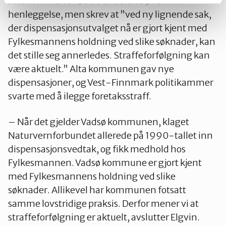
Alta kommune i 2000 anbefalte Økokrim
henleggelse, men skrev at ”ved ny lignende sak,
der dispensasjonsutvalget nå er gjort kjent med
Fylkesmannens holdning ved slike søknader, kan
det stille seg annerledes. Straffeforfølgning kan
være aktuelt.” Alta kommunen gav nye
dispensasjoner, og Vest-Finnmark politikammer
svarte med å ilegge foretaksstraff.
– Når det gjelder Vadsø kommunen, klaget
Naturvernforbundet allerede på 1990-tallet inn
dispensasjonsvedtak, og fikk medhold hos
Fylkesmannen. Vadsø kommune er gjort kjent
med Fylkesmannens holdning ved slike
søknader. Allikevel har kommunen fotsatt
samme lovstridige praksis. Derfor mener vi at
straffeforfølgning er aktuelt, avslutter Elgvin.