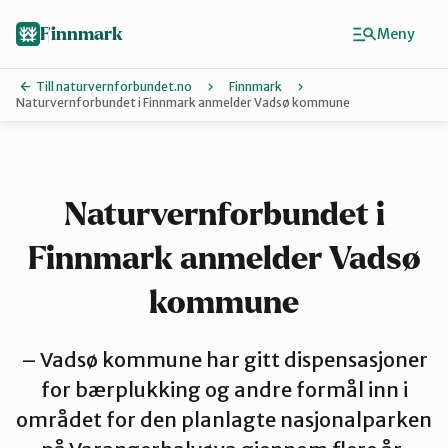
Hopp
til
Finnmark
Meny
hovedinnhold
Till naturvernforbundet.no
Finnmark
Naturvernforbundet i Finnmark anmelder Vadsø kommune
Finn ditt lokallag
Ávjovárri
Naturvernforbundet i
Finnmark anmelder Vadsø
Porsangerfjorden
kommune
Sør-Varanger
– Vadsø kommune har gitt dispensasjoner
for bærplukking og andre formål inn i
Stilla og Vest-Finnmark
området for den planlagte nasjonalparken