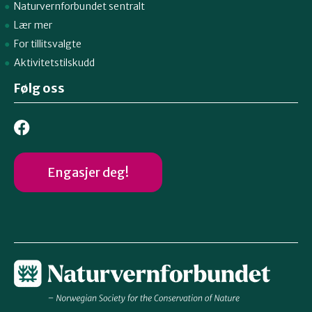
Naturvernforbundet sentralt
Lær mer
For tillitsvalgte
Aktivitetstilskudd
Følg oss
Engasjer deg!