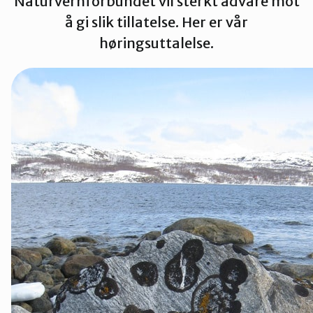
Naturvernforbundet vil sterkt advare mot
å gi slik tillatelse. Her er vår
Tana og Varanger
høringsuttalelse.