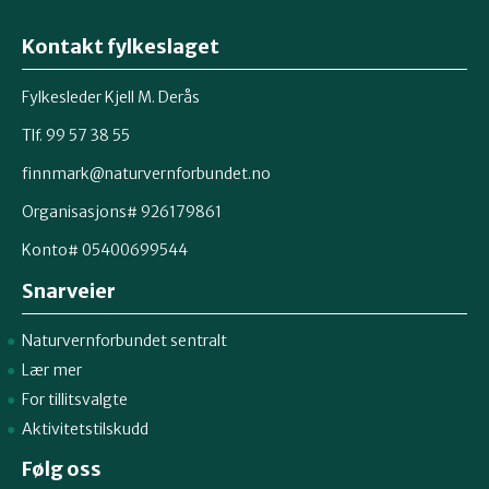
Kontakt fylkeslaget
Fylkesleder Kjell M. Derås
Tlf. 99 57 38 55
finnmark@naturvernforbundet.no
Organisasjons# 926179861
Konto# 05400699544
Snarveier
Naturvernforbundet sentralt
Lær mer
For tillitsvalgte
Aktivitetstilskudd
Følg oss