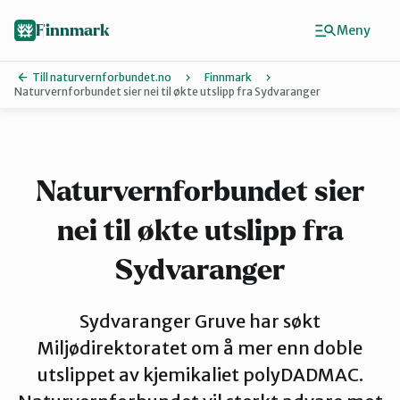
Hopp
til
Finnmark
Meny
hovedinnhold
Till naturvernforbundet.no
Finnmark
Naturvernforbundet sier nei til økte utslipp fra Sydvaranger
Finn ditt lokallag
Ávjovárri
Naturvernforbundet sier
nei til økte utslipp fra
Porsangerfjorden
Sydvaranger
Sør-Varanger
Sydvaranger Gruve har søkt
Miljødirektoratet om å mer enn doble
Stilla og Vest-Finnmark
utslippet av kjemikaliet polyDADMAC.