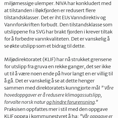
miljømessige ulemper. NIVA har konkludert med
at tilstanden i Bøkfjorden er redusert flere
tilstandsklasser. Det er iht EUs Vanndirektiv og
Vannforskriften forbudt. Den tilstandsklasse som
utslippene fra SVG har brakt fjorden i krever tiltak
for å forbedre vannkvaliteten. Det er vanskelig å
se økte utslipp som et bidrag til dette.
Miljødirektoratet (KLIF) har nå strukket grensene
for utslipp fra gruva en rekke ganger, det ser ikke
ut til å være noen ende på hvor langt en er villig til
å gå. Det er vanskelig å se at dette henger
sammen med direktoratets kunngjorte mål
” Våre
hovedoppgaver er å redusere klimagassutslipp,
forvalte norsk natur
og hindre forurensning
.”
Praksisen oppfattes mer i stil med den oppgave
KLIF oppga i kommunestyret å ha:
”Vår oppgave er