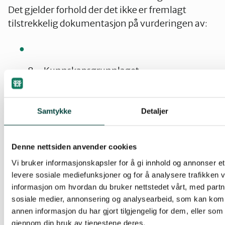
Det gjelder forhold der det ikke er fremlagt
tilstrekkelig dokumentasjon på vurderingen av:
8 – Kunnskapsgrunnlaget
Samtykke
Detaljer
9 – Føre-var-prinsippet
Denne nettsiden anvender cookies
10 – Økosystemtilnærming og
samlet
Vi bruker informasjonskapsler for å gi innhold og annonser et 
belastning
levere sosiale mediefunksjoner og for å analysere trafikken v
informasjon om hvordan du bruker nettstedet vårt, med partn
sosiale medier, annonsering og analysearbeid, som kan ko
annen informasjon du har gjort tilgjengelig for dem, eller som
12 – Miljøforsvarlige teknikker og
gjennom din bruk av tjenestene deres.