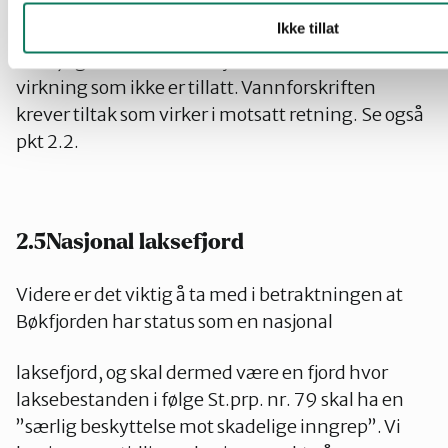
Utslippene i fjorden som dekker bunn og
Ikke tillat
bunnfauna, tilfører vannet mineralpartikler og
slam, og tilfører vannet kjemikalier har en
virkning som ikke er tillatt. Vannforskriften
krever tiltak som virker i motsatt retning. Se også
pkt 2.2.
2.5Nasjonal laksefjord
Videre er det viktig å ta med i betraktningen at
Bøkfjorden har status som en nasjonal
laksefjord, og skal dermed være en fjord hvor
laksebestanden i følge St.prp. nr. 79 skal ha en
”særlig beskyttelse mot skadelige inngrep”. Vi