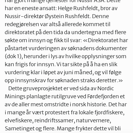
har gjort mange tjenester for Nussir ASA. Dette
har en eneste ansatt: Helge Rushfeldt, bror av
Nussir-direktør Øystein Rushfeldt. Denne
redegjørelsen var altså allerede kommet til
direktoratet på den tida da undertegna med flere
søkte om innsyn og fikk til svar: «Direktoratet har
påstartet vurderingen av søknadens dokumenter
(dok 1), herunder i lys av hvilke opplysninger som
kan frigis for innsyn. Vi tar sikte på å ha en slik
vurdering klar i løpet av juni måned, og vil følge
opp innsynskrav for søknaden straks deretter.»
Dette gruveprosjektet er ved sida av Nordic
Minings planlagte rutilgruve ved Førdefjorden et
av de aller mest omstridte i norsk historie. Det har
i mange år vært protestert fra lokale fjordfiskere,
elvefiskere, reindriftssamer, naturvernere,
Sametinget og flere. Mange frykter dette vil bli