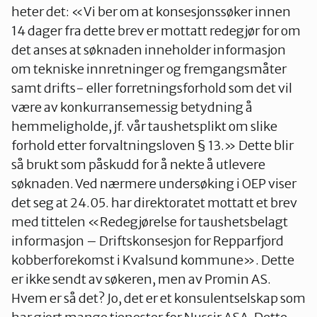
heter det: «Vi ber om at konsesjonssøker innen
14 dager fra dette brev er mottatt redegjør for om
det anses at søknaden inneholder informasjon
om tekniske innretninger og fremgangsmåter
samt drifts- eller forretningsforhold som det vil
være av konkurransemessig betydning å
hemmeligholde, jf. vår taushetsplikt om slike
forhold etter forvaltningsloven § 13.» Dette blir
så brukt som påskudd for å nekte å utlevere
søknaden. Ved nærmere undersøking i OEP viser
det seg at 24.05. har direktoratet mottatt et brev
med tittelen «Redegjørelse for taushetsbelagt
informasjon – Driftskonsesjon for Repparfjord
kobberforekomst i Kvalsund kommune». Dette
er ikke sendt av søkeren, men av Promin AS.
Hvem er så det? Jo, det er et konsulentselskap som