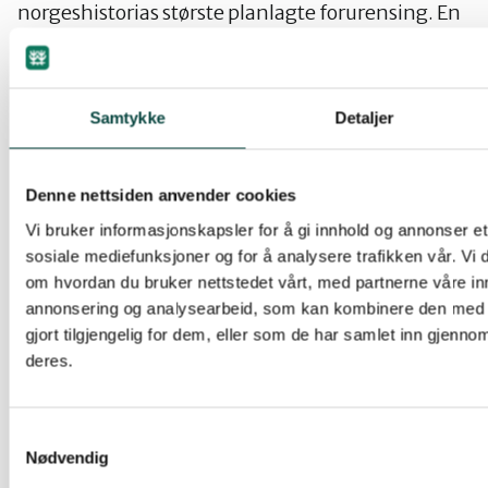
norgeshistorias største planlagte forurensing. En
tillatelse vil være brudd på ei rekke norske lover og
internasjonale konvensjoner. Saka er meldt inn
for ESA for brudd på EUs vanndirektiv og det er
Samtykke
Detaljer
varsla aksjoner dersom det blir gitt tillatelse.
Det er ingen tvil om at myndighetene ønsker å
gi driftskonsesjon. For å få minst mulig bråk vil
Denne nettsiden anvender cookies
man hemmeligstemple saka så lenge som mulig.
Vi bruker informasjonskapsler for å gi innhold og annonser et 
Etter loven kommer man ikke utenom å sende
sosiale mediefunksjoner og for å analysere trafikken vår. Vi
saka til høring, men det kan man kanskje klare å
om hvordan du bruker nettstedet vårt, med partnerne våre in
få gjort midt i fellesferien, slik at nesten ingen
annonsering og analysearbeid, som kan kombinere den med 
rekker å sende innvendinger. For regjeringa har
gjort tilgjengelig for dem, eller som de har samlet inn gjenno
deres.
det fordelen at det blir lite søkelys på det ulovlige i
å gi tillatelse til denne gruva, for selskapet er det
viktig med minst mulig bråk når man nå skal få
Samtykkevalg
inn aksjekapital eller selge hele prosjektet på det
Nødvendig
internasjonale markedet så snart konsesjonen er