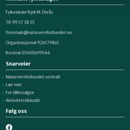
Fylkesleder Kjell M. Derås
Tlf. 99 57 38 55
finnmark@naturvernforbundet.no
Organisasjons# 926179861
Konto# 05400699544
Snarveier
Naturvernforbundet sentralt
Lær mer
For tillitsvalgte
Aktivitetstilskudd
Følg oss