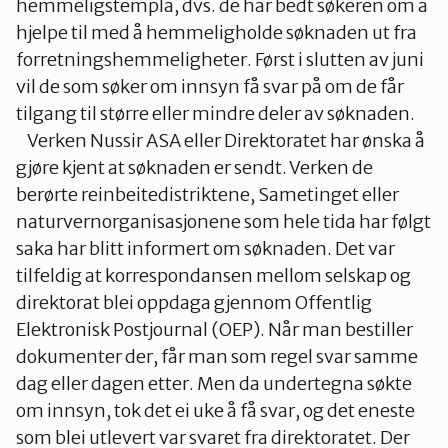
hemmeligstempla, dvs. de har bedt søkeren om å
hjelpe til med å hemmeligholde søknaden ut fra
forretningshemmeligheter. Først i slutten av juni
vil de som søker om innsyn få svar på om de får
tilgang til større eller mindre deler av søknaden.
Verken Nussir ASA eller Direktoratet har ønska å
gjøre kjent at søknaden er sendt. Verken de
berørte reinbeitedistriktene, Sametinget eller
naturvernorganisasjonene som hele tida har følgt
saka har blitt informert om søknaden. Det var
tilfeldig at korrespondansen mellom selskap og
direktorat blei oppdaga gjennom Offentlig
Elektronisk Postjournal (OEP). Når man bestiller
dokumenter der, får man som regel svar samme
dag eller dagen etter. Men da undertegna søkte
om innsyn, tok det ei uke å få svar, og det eneste
som blei utlevert var svaret fra direktoratet. Der