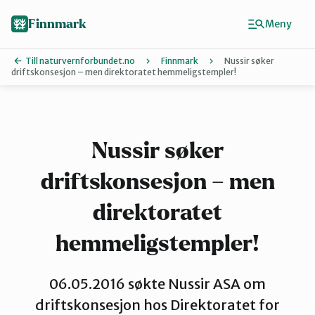
Hopp
til
Finnmark
Meny
hovedinnhold
Till naturvernforbundet.no
Finnmark
Nussir søker
driftskonsesjon – men direktoratet hemmeligstempler!
Finn ditt lokallag
Ávjovárri
Nussir søker
driftskonsesjon – men
Porsangerfjorden
direktoratet
Sør-Varanger
hemmeligstempler!
06.05.2016 søkte Nussir ASA om
Stilla og Vest-Finnmark
driftskonsesjon hos Direktoratet for