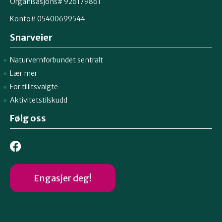
Organisasjons# 926179861
Konto# 05400699544
Snarveier
Naturvernforbundet sentralt
Lær mer
For tillitsvalgte
Aktivitetstilskudd
Følg oss
Engasjer deg!