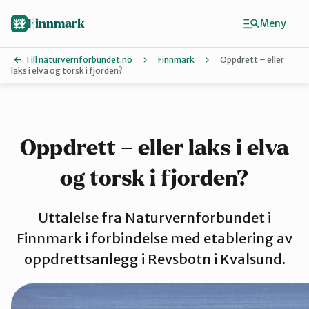
Hopp
til
Finnmark
Meny
hovedinnhold
Till naturvernforbundet.no
Finnmark
Oppdrett – eller
laks i elva og torsk i fjorden?
Finn ditt lokallag
Ávjovárri
Oppdrett – eller laks i elva
og torsk i fjorden?
Porsangerfjorden
Uttalelse fra Naturvernforbundet i
Sør-Varanger
Finnmark i forbindelse med etablering av
oppdrettsanlegg i Revsbotn i Kvalsund.
Stilla og Vest-Finnmark