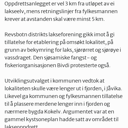
Oppdrettsanlegget er vel 3 km fra utløpet av ei
lakseelv, mens retningslinjer fra fylkesmannen
krever at avstanden skal være minst 5 km.
Revsbotn distrikts lakseforening gikk imot å gi
tillatelse for etablering på omsøkt lokalitet, på
grunn av bekymring for laks, sjørørret og sjørøye i
vassdraget. Den sjøsamiske fangst- og
fiskeriorganisasjonen Bivdi protesterte også.
Utviklingsutvalget i kommunen vedtok at
lokaliteten skulle være lenger ut i fjorden, i Jåvika.
Likevel ga kommunen og fylkesmannen tillatelse
til å plassere merdene lenger inn i fjorden og
nærmere bygda Kokelv. Argumentet var at en
gammel kystsoneplan hadde satt av området til
lakseoppdrett.