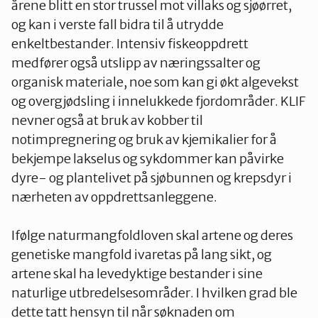
årene blitt en stor trussel mot villaks og sjøørret,
og kan i verste fall bidra til å utrydde
enkeltbestander. Intensiv fiskeoppdrett
medfører også utslipp av næringssalter og
organisk materiale, noe som kan gi økt algevekst
og overgjødsling i innelukkede fjordområder. KLIF
nevner også at bruk av kobber til
notimpregnering og bruk av kjemikalier for å
bekjempe lakselus og sykdommer kan påvirke
dyre- og plantelivet på sjøbunnen og krepsdyr i
nærheten av oppdrettsanleggene.
Ifølge naturmangfoldloven skal artene og deres
genetiske mangfold ivaretas på lang sikt, og
artene skal ha levedyktige bestander i sine
naturlige utbredelsesområder. I hvilken grad ble
dette tatt hensyn til når søknaden om