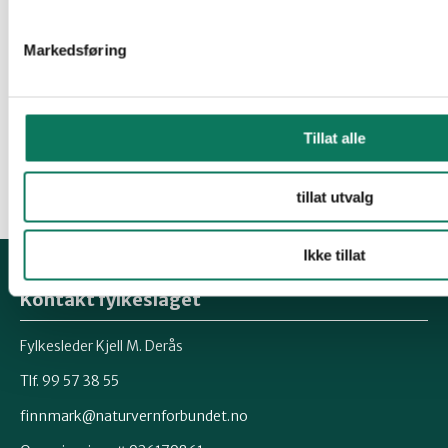
rømming fra oppdrettsanlegg.
Markedsføring
Naturvernforbundet i Finnmark
Gunnar Reinholdtsen
Tillat alle
leder
tillat utvalg
Ikke tillat
Kontakt fylkeslaget
Fylkesleder Kjell M. Derås
Tlf. 99 57 38 55
finnmark@naturvernforbundet.no