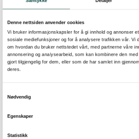
På dette grunnlaget mener Naturvernforbundet i
Samtykke
Detaljer
Finnmark at vedtaket om plassering av dette
oppdrettsanlegget er i strid med
Denne nettsiden anvender cookies
naturmangfoldloven, og krever at vedtaket blir
Vi bruker informasjonskapsler for å gi innhold og annonser et 
omgjort eller omstøtt av høyere myndigheter. Vi
sosiale mediefunksjoner og for å analysere trafikken vår. Vi
krever at ved framtidige konsesjoner til
om hvordan du bruker nettstedet vårt, med partnerne våre in
lakseoppdrett må behandlinga bygge på den
annonsering og analysearbeid, som kan kombinere den med 
kunnskapen man nå har om oppdrettens
gjort tilgjengelig for dem, eller som de har samlet inn gjenno
negative konsekvenser for fjordsystemer;
deres.
innbefattet den erfaringsbasert kunnskapen til
lokale fiskere. Man har i dag ikke kontroll med de
Samtykkevalg
virkninger oppdrettsnæringa medfører for livet i
Nødvendig
fjordene og elvene. Det må derfor ikke gis flere
konsesjoner før man har slik kontroll. Det beste
Egenskaper
tiltaket man kan gjøre er å få eksisterende
oppdrett inn i lukka anlegg, noe som vil kunne gi
langt bedre kontroll både med forurensing og
Statistikk