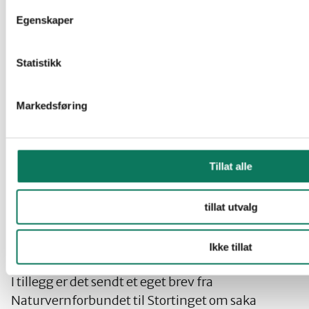
Lasse Heimdal
Egenskaper
Norges Jeger- og Fiskerforbund
Espen Søilen
Statistikk
Den Norske Turistforening
Markedsføring
Kjartan Askim
Norskog
Tillat alle
Arne Rørå
tillat utvalg
Naturvernforbundet
Maren Esmark
Ikke tillat
I tillegg er det sendt et eget brev fra
Naturvernforbundet til Stortinget om saka