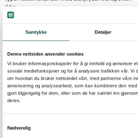
ikke
er formålet med reiselivspakken. Det må tas
hensyn til at mange gårdsbruk utnytter et bredt
spekter
Samtykke
Detaljer
av utmarksressursene samtidig. Bruk av kjøretøy i
denne sammenheng skal kun være et
Denne nettsiden anvender cookies
hjelpemiddel
Vi bruker informasjonskapsler for å gi innhold og annonser et 
i drifta, ikke et mål i seg selv. Persontransport
sosiale mediefunksjoner og for å analysere trafikken vår. Vi
med bruk av motorkjøretøy i
om hvordan du bruker nettstedet vårt, med partnerne våre in
næringssammenheng,
annonsering og analysearbeid, som kan kombinere den med 
skal kun tillates når det er gitt en særskilt tillatelse
gjort tilgjengelig for dem, eller som de har samlet inn gjenno
fra kommunen, etter gitte retningslinjer.
deres.
Tilsluttede organisasjoner:
Samtykkevalg
Nødvendig
Friluftslivets fellesorganisasjon