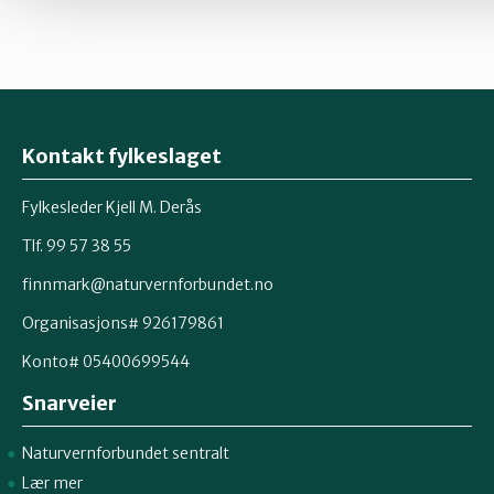
Kontakt fylkeslaget
Fylkesleder Kjell M. Derås
Tlf. 99 57 38 55
finnmark@naturvernforbundet.no
Organisasjons# 926179861
Konto# 05400699544
Snarveier
Naturvernforbundet sentralt
Lær mer