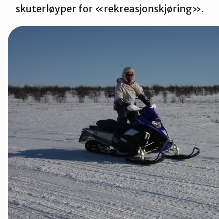
skuterløyper for «rekreasjonskjøring».
Tana og Varanger