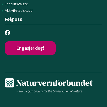
For tillitsvalgte
Aktivitetstilskudd
Følg oss
Engasjer deg!