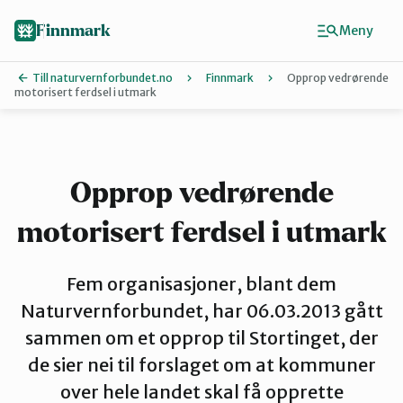
Hopp
til
Finnmark
Meny
hovedinnhold
Till naturvernforbundet.no
Finnmark
Opprop vedrørende
motorisert ferdsel i utmark
Finn ditt lokallag
Ávjovárri
Opprop vedrørende
motorisert ferdsel i utmark
Porsangerfjorden
Fem organisasjoner, blant dem
Sør-Varanger
Naturvernforbundet, har 06.03.2013 gått
sammen om et opprop til Stortinget, der
de sier nei til forslaget om at kommuner
Stilla og Vest-Finnmark
over hele landet skal få opprette