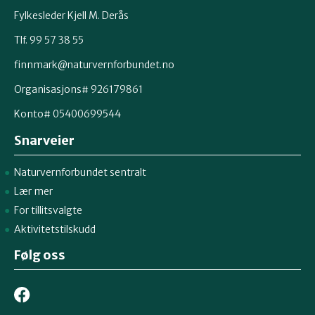
Fylkesleder Kjell M. Derås
Tlf. 99 57 38 55
finnmark@naturvernforbundet.no
Organisasjons# 926179861
Konto# 05400699544
Snarveier
Naturvernforbundet sentralt
Lær mer
For tillitsvalgte
Aktivitetstilskudd
Følg oss