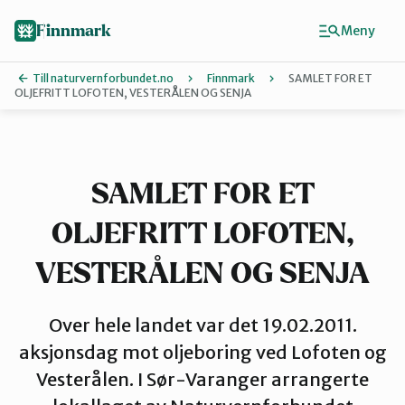
Hopp
til
Finnmark
Meny
hovedinnhold
Till naturvernforbundet.no
Finnmark
SAMLET FOR ET
OLJEFRITT LOFOTEN, VESTERÅLEN OG SENJA
Finn ditt lokallag
Ávjovárri
SAMLET FOR ET
OLJEFRITT LOFOTEN,
Porsangerfjorden
VESTERÅLEN OG SENJA
Sør-Varanger
Over hele landet var det 19.02.2011.
aksjonsdag mot oljeboring ved Lofoten og
Stilla og Vest-Finnmark
Vesterålen. I Sør-Varanger arrangerte