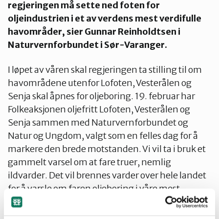
regjeringen må sette ned foten for
oljeindustrien i et av verdens mest verdifulle
havområder, sier Gunnar Reinholdtsen i
Naturvernforbundet i Sør-Varanger.
I løpet av våren skal regjeringen ta stilling til om
havområdene utenfor Lofoten, Vesterålen og
Senja skal åpnes for oljeboring. 19. februar har
Folkeaksjonen oljefritt Lofoten, Vesterålen og
Senja sammen med Naturvernforbundet og
Natur og Ungdom, valgt som en felles dag for å
markere den brede motstanden. Vi vil ta i bruk et
gammelt varsel om at fare truer, nemlig
ildvarder. Det vil brennes varder over hele landet
for å varsle om faren oljeboring i våre mest
verdifulle havområder utgjør for både folk og
miljø.