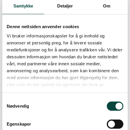
Samtykke
Detaljer
Om
Dette er en sak som angår hele landet, og
Denne nettsiden anvender cookies
særlig oss i Nord-Norge. Det er et veiskille for
Vi bruker informasjonskapsler for å gi innhold og
fremtiden vår – her står hensyn til miljø og
annonser et personlig preg, for å levere sosiale
fornybare næringer som fiskeri og reiseliv
mediefunksjoner og for å analysere trafikken vår. Vi deler
opp mot den fossile oljeindustrien. Vi er nødt
dessuten informasjon om hvordan du bruker nettstedet
til å tenke langsiktig og fremtidsrettet og
vårt, med partnerne våre innen sosiale medier,
annonsering og analysearbeid, som kan kombinere den
ikke la oss blende av noen korte tiår med
med annen informasjon du har gjort tilgjengelig for dem,
oljebonanza, sier Naturvernforbundet.
eller som de har samlet inn gjennom din bruk av
Torsken i Barentshavet vil være viktig for
tjenestene deres.
befolkningen i Finnmark for all fremtid.
Samtykkevalg
Fødestua og oppvekstområdene i Nordland
Nødvendig
og Troms må ikke utsettes for en slik risiko.
Egenskaper
Vi vet nok til å si nei