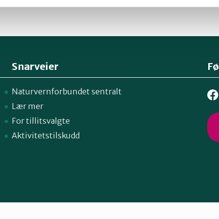
Snarveier
Fø
Naturvernforbundet sentralt
Lær mer
For tillitsvalgte
Aktivitetstilskudd