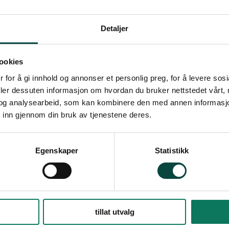
1 resultat
Naturområder true
Detaljer
kart
I Finnmark står nå mang
ookies
forbindelse med "kraftpak
 for å gi innhold og annonser et personlig preg, for å levere sos
sende høringsinnspill til
deler dessuten informasjon om hvordan du bruker nettstedet vårt,
samt 4 kraftlinjesøknader
og analysearbeid, som kan kombinere den med annen informasjon d
områdene på denne side
 inn gjennom din bruk av tjenestene deres.
Aktuelt
Biologisk mangfold
Vindkraft og kraftlinjer
Egenskaper
Statistikk
tillat utvalg