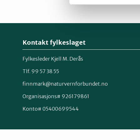
Kontakt fylkeslaget
Fylkesleder Kjell M. Derås
Tlf. 99 57 38 55
finnmark@naturvernforbundet.no
Organisasjons# 926179861
Konto# 05400699544