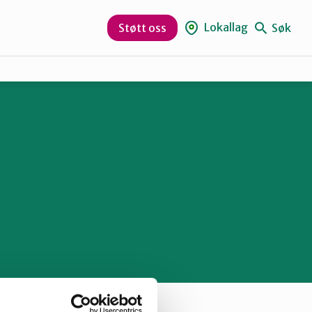
Lokallag
Søk
Støtt oss
Sør-Varanger