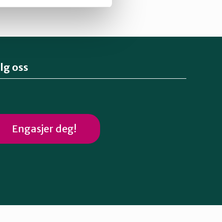
lg oss
Engasjer deg!