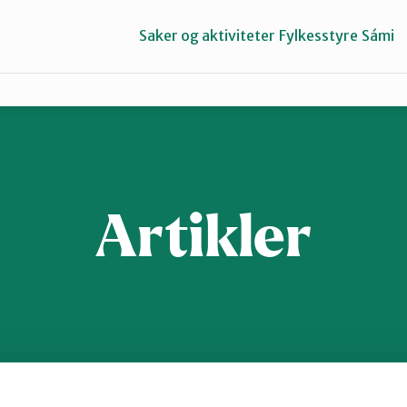
Saker og aktiviteter
Fylkesstyre
Sámi
Porsangerfjorden
Tana og Varanger
Artikler