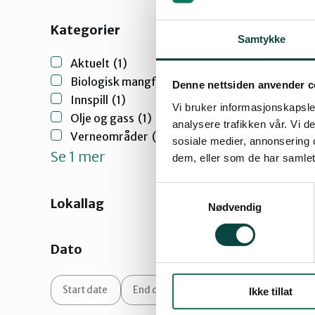
Kategorier
Samtykke
Aktuelt
(1)
Biologisk mangfold
(1)
Denne nettsiden anvender c
Innspill
(1)
Vi bruker informasjonskapsler
Olje og gass
(1)
analysere trafikken vår. Vi 
Verneområder
(1)
sosiale medier, annonsering 
Se 1 mer
dem, eller som de har samlet
Samtykkevalg
Lokallag
Nødvendig
Dato
Ikke tillat