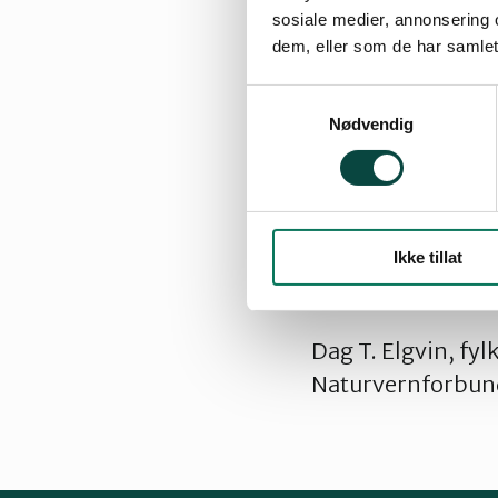
sosiale medier, annonsering 
meninger enn det 
dem, eller som de har samlet
Naturvernforbund
Samtykkevalg
så tydelig at tatt
Nødvendig
Finnmark gjør det 
Kautokeino om å 
Taushet i denne sa
utrygghet. Ønsker
Ikke tillat
trengs et aktivt 
Dag T. Elgvin, fyl
Naturvernforbun