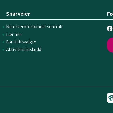
Snarveier
Fø
Naturvernforbundet sentralt
Lær mer
For tillitsvalgte
Aktivitetstilskudd