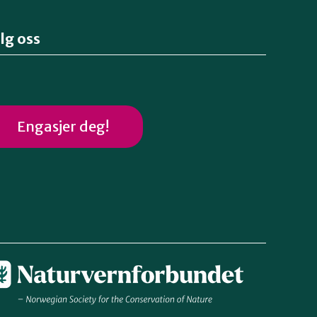
lg oss
Engasjer deg!