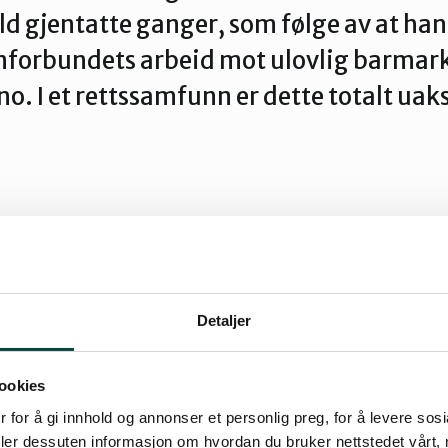
old gjentatte ganger, som følge av at han 
forbundets arbeid mot ulovlig barmark
o. I et rettssamfunn er dette totalt uak
tør
st oppdatert: 21.09.2025 19:20
Detaljer
ensstemmelser ved hjelp av demokratiske virke
ookies
ge innspill til media, politikere og forvaltning,
 for å gi innhold og annonser et personlig preg, for å levere sos
deler dessuten informasjon om hvordan du bruker nettstedet vårt,
hvert menneske respekterer at andre har rett t