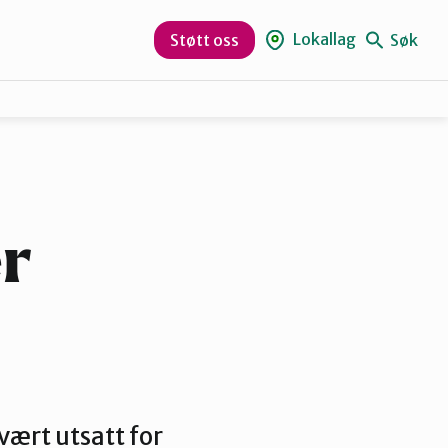
Lokallag
Søk
Støtt oss
Sør-Varanger
er
vært utsatt for