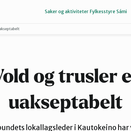
Saker og aktiviteter
Fylkesstyre
Sámi
uakseptabelt
Porsangerfjorden
Tana og Varanger
old og trusler 
uakseptabelt
ndets lokallagsleder i Kautokeino har 