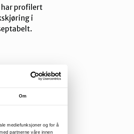
har profilert
skjøring i
septabelt.
Om
midler: samtaler
 m.m. Det er
iale mediefunksjoner og for å
 med partnerne våre innen
il andre