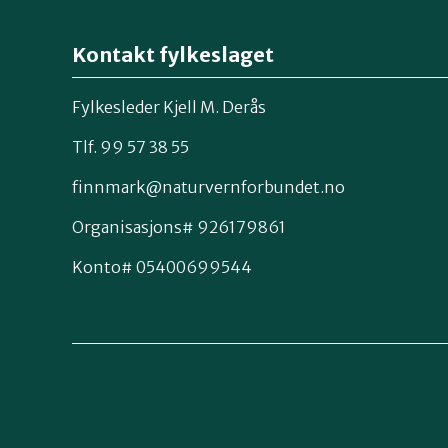
Kontakt fylkeslaget
Fylkesleder Kjell M. Derås
Tlf. 99 57 38 55
finnmark@naturvernforbundet.no
Organisasjons# 926179861
Konto# 05400699544