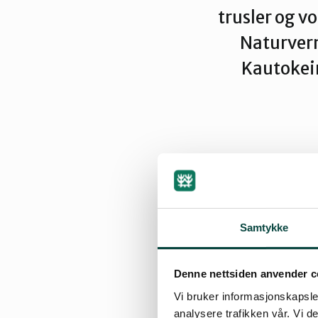
trusler og v
Naturvern
Kautokein
By
Artikkelimpor
29.09.2005 12:24
| Si
Samtykke
Vi må løse uover
Denne nettsiden anvender c
og møter, skriftli
Vi bruker informasjonskapsler
analysere trafikken vår. Vi 
grunnleggende at 