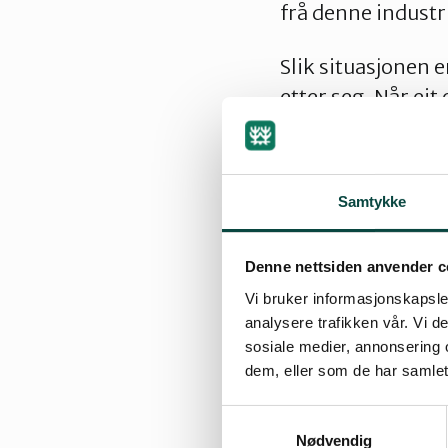
frå denne industr
Slik situasjonen 
etter seg. Når eit
om flytting og ure
sin søknad om fly
Samtykke
Denne nettsiden anvender c
Ureininga so
Vi bruker informasjonskapsler
analysere trafikken vår. Vi 
Dei viktigaste næ
sosiale medier, annonsering 
dem, eller som de har samlet
stoff. I dei vanl
000 tonn rund fisk
Samtykkevalg
utslepp frå setje
Nødvendig