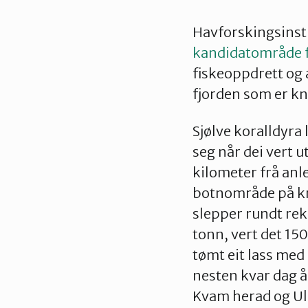
Havforskingsinsti
kandidatområde f
fiskeoppdrett og 
fjorden som er kny
Sjølve koralldyra 
seg når dei vert 
kilometer frå anl
botnområde på kr
slepper rundt rek
tonn, vert det 150
tømt eit lass med
nesten kvar dag å
Kvam herad og Ul