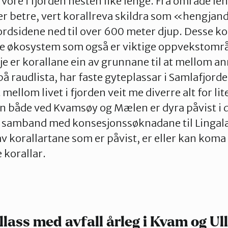
 vore i fjorden nesten like lenge. Frå område le
 er betre, vert korallreva skildra som «hengja
fjordsidene ned til over 600 meter djup. Desse k
are økosystem som også er viktige oppvekstomr
je er korallane ein av grunnane til at mellom an
å raudlista, har faste gyteplassar i Samlafjorde
mellom livet i fjorden veit me diverre alt for li
en både ved Kvamsøy og Mælen er dyra påvist i 
 samband med konsesjonssøknadane til Lingala
av korallartane som er påvist, er eller kan koma 
 korallar.
llass med avfall årleg i Kvam og U