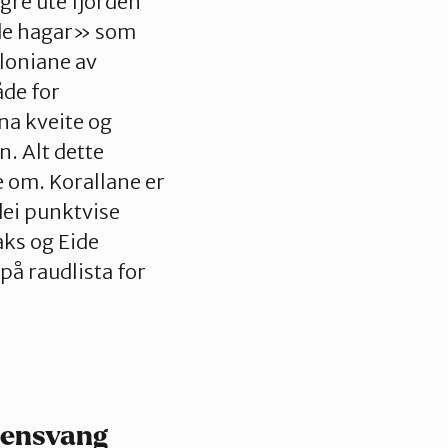
ngre ute fjorden
nde hagar» som
oloniane av
åde for
na kveite og
n. Alt dette
te om. Korallane er
dei punktvise
ks og Eide
på raudlista for
llensvang