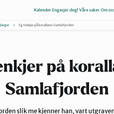
Kalender
Engasjer deg!
Våre saker
Om os
danger
Eg tenkjer på korallane i Samlafjorden
Bergen
Kvinnherad
enkjer på korall
Stord
Samlafjorden
rden slik me kjenner han, vart utgraven