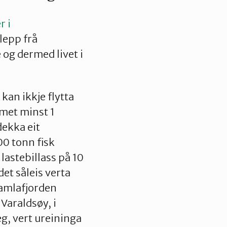
 i
slepp frå
 og dermed livet i
 kan ikkje flytta
mmet minst 1
dekka eit
0 tonn fisk
lastebillass på 10
et såleis verta
Samlafjorden
Varaldsøy, i
g, vert ureininga