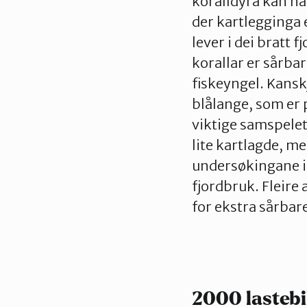
koralldyra kan ha
der kartlegginga
lever i dei bratt 
korallar er sårb
fiskeyngel. Kansk
blålange, som er p
viktige samspelet 
lite kartlagde, m
undersøkingane i
fjordbruk. Fleire 
for ekstra sårbare
2000 lastebi