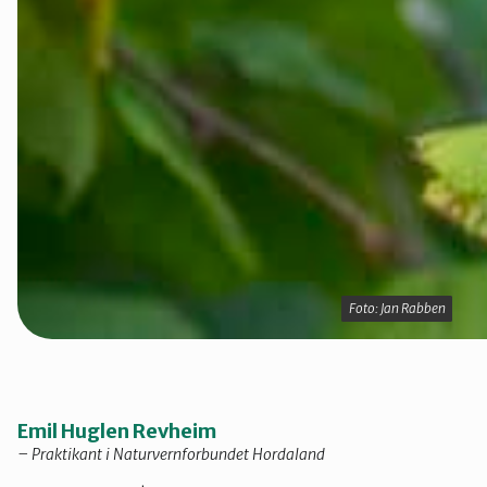
Foto: Jan Rabben
Foto: Jan Rabben
Emil Huglen Revheim
– Praktikant i Naturvernforbundet Hordaland