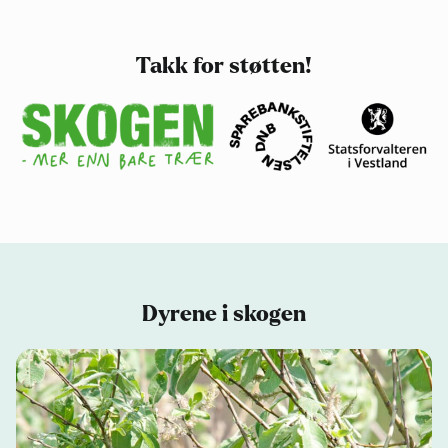
På sporet av ekorn i skogen
Takk for støtten!
Værprofeter i trærne
Dyrene i skogen