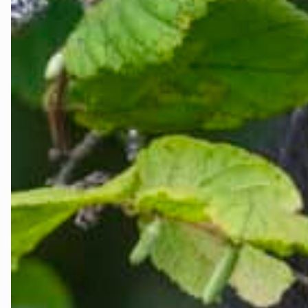
Kvinnherad
Nordhordlan
Øygarden
Bli medlem
Stord
Vaksdal
Voss Naturv