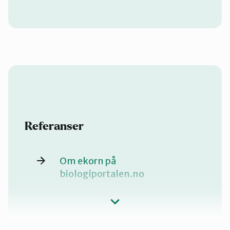
Referanser
Om ekorn på
biologiportalen.no
Vurdering av ekorn