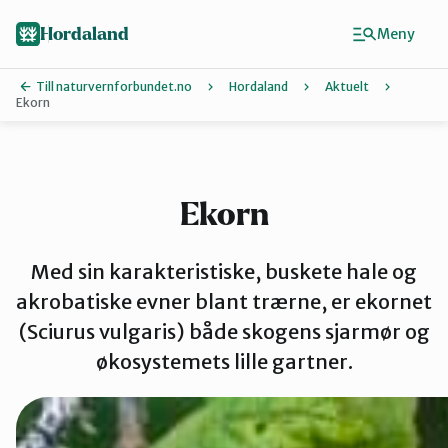
Hopp
Hopp
til
til
Hordaland
Meny
innhold
hovedinnhold
Till naturvernforbundet.no
Hordaland
Aktuelt
Ekorn
Finn ditt lokallag
Askøy
Ekorn
Bergen
Med sin karakteristiske, buskete hale og
akrobatiske evner blant trærne, er ekornet
(Sciurus vulgaris) både skogens sjarmør og
Bjørnafjord
økosystemets lille gartner.
Hardanger