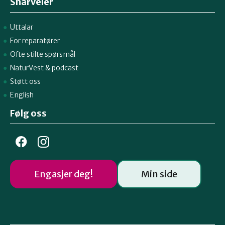
Snarveier
Uttalar
For reparatører
Ofte stilte spørsmål
NaturVest
&
podcast
Støtt oss
English
Følg oss
Engasjer deg!
Min side