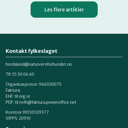
Les flere artikler
Kontakt fylkeslaget
hordaland@naturvernforbundet.no
Tlf. 55 30 06 60
Organisasjonsnr: 966020075
Faktura:
EHF: til org.nr.
PDF: til nvfh@faktura.poweroffice.net
Kontonr.90130539377
VIPPS:
20910