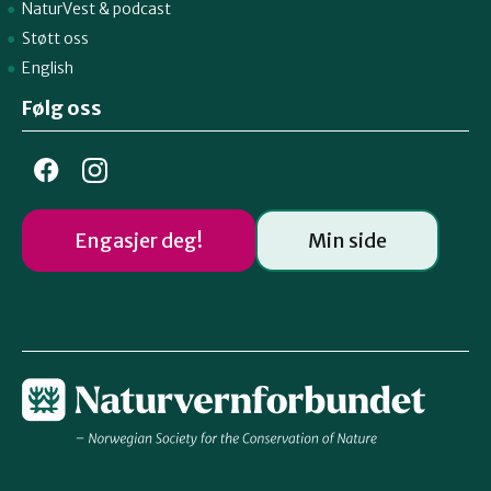
NaturVest
&
podcast
Støtt oss
English
Følg oss
Engasjer deg!
Min side