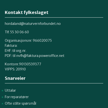
Kontakt fylkeslaget
hordaland@naturvernforbundet.no
Tlf. 55 30 06 60
Organisasjonsnr: 966020075
Faktura:
EHF: til org.nr.
PDF: til nvfh@faktura.poweroffice.net
Kontonr.90130539377
VIPPS:
20910
Snarveier
Uttalar
For reparatører
Ofte stilte spørsmål