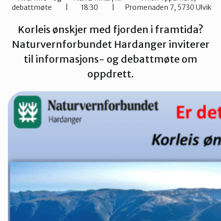
debattmøte
18:30
Promenaden 7, 5730 Ulvik
Kvinnherad
Korleis ønskjer med fjorden i framtida?
Naturvernforbundet Hardanger inviterer
Nordhordland
til informasjons- og debattmøte om
oppdrett.
Øygarden
Bli medlem
Stord
Vaksdal
Voss Naturvernlag