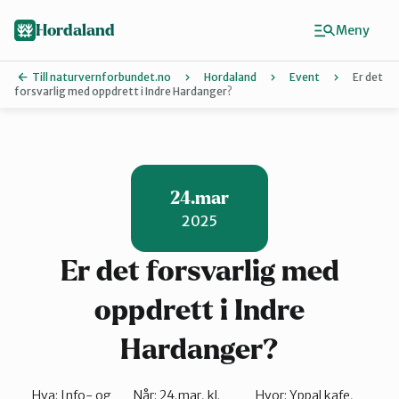
Hopp
Hopp
til
til
Hordaland
Meny
innhold
hovedinnhold
Till naturvernforbundet.no
Hordaland
Event
Er det
forsvarlig med oppdrett i Indre Hardanger?
Finn ditt lokallag
Askøy
24.mar
2025
Bergen
Er det forsvarlig med
Bjørnafjorden
oppdrett i Indre
Hardanger?
Hardanger
Hva:
Info- og
Når:
24.mar, kl.
Hvor:
Yppal kafe,