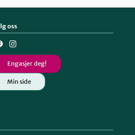
lg oss
Engasjer deg!
Min side