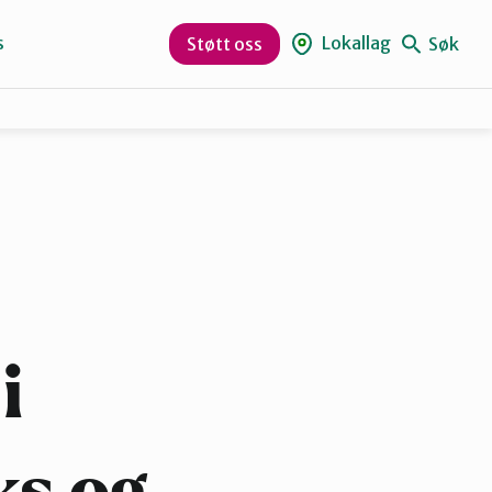
s
Lokallag
Søk
Støtt oss
Bjørnafjorden
Nordhordland
Vaksdal
i