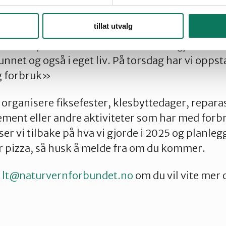
tillat utvalg
å ta vare på det du har. Ønsker du mer gjenbruk
net og også i eget liv. På torsdag har vi oppsta
g forbruk»
 organisere fiksefester, klesbyttedager, reparas
ment eller andre aktiviteter som har med forb
ser vi tilbake på hva vi gjorde i 2025 og planleg
er pizza, så husk å melde fra om du kommer.
lt@naturvernforbundet.no
om du vil vite mer