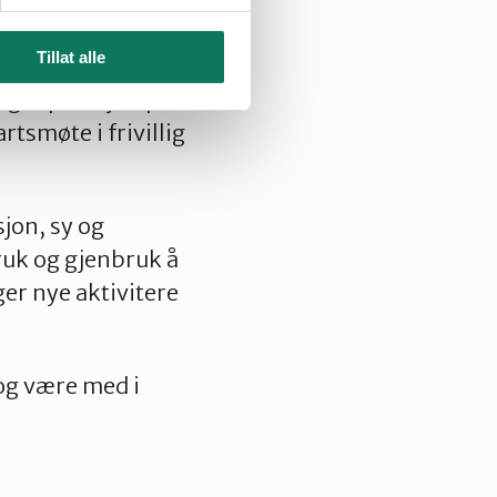
Tillat alle
 og reparasjon på
rtsmøte i frivillig
jon, sy og
ruk og gjenbruk å
ger nye aktivitere
 og være med i