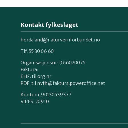
Kontakt fylkeslaget
hordaland@naturvernforbundet.no
Tlf. 55 30 06 60
Organisasjonsnr: 966020075
Faktura:
EHF: til org.nr.
PDF: til nvfh@faktura.poweroffice.net
Kontonr.90130539377
VIPPS:
20910