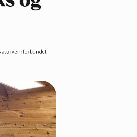
ks og
 Naturvernforbundet