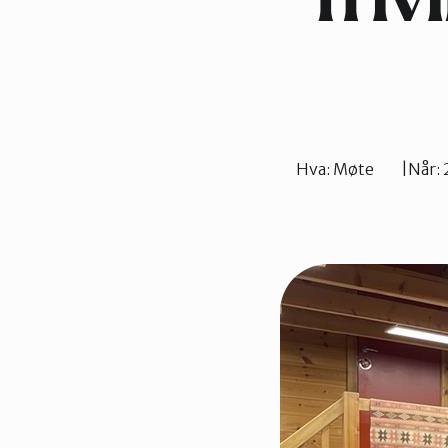
friv
Hva:
Møte
Når: