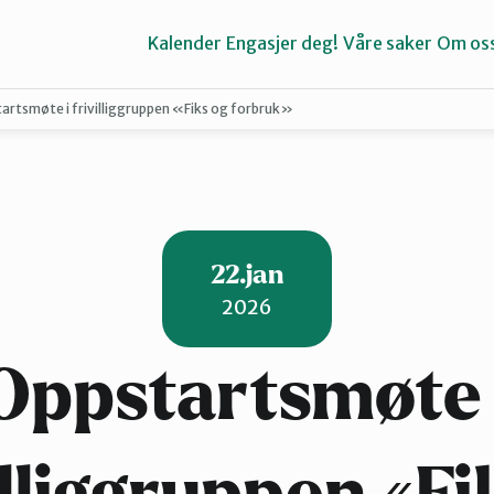
Kalender
Engasjer deg!
Våre saker
Om os
artsmøte i frivilliggruppen «Fiks og forbruk»
Bergen
Kvinnherad
22.jan
2026
Stord
Oppstartsmøte 