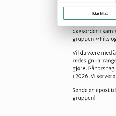
Ikke tillat
Er du opptatt av 
dagsorden i samfun
gruppen «Fiks o
Vil du være med å
redesign-arrange
gjøre. På torsdag 
i 2026. Vi server
Sende en epost til
gruppen!