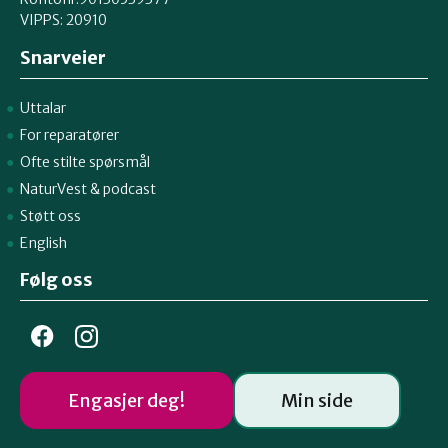
VIPPS:
20910
Snarveier
Uttalar
For reparatører
Ofte stilte spørsmål
NaturVest
&
podcast
Støtt oss
English
Følg oss
Engasjer deg!
Min side