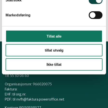
Bergen sitt lokallag i Folkeaksjonen for oljefritt
Lofoten, Vesterålen og Senja.
Markedsføring
Me ser fram til eit spennande år!
Tillat alle
tillat utvalg
Kontakt fylkeslaget
Ikke tillat
hordaland@naturvernforbundet.no
Tlf. 55 30 06 60
Organisasjonsnr: 966020075
Faktura:
EHF: til org.nr.
PDF: til nvfh@faktura.poweroffice.net
Kontonr.90130539377