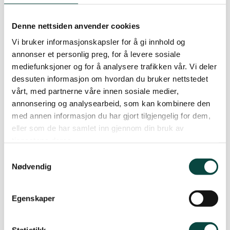
inspirerande tale om vegen vidare etter
Klimaopprøret 14. mars.
Denne nettsiden anvender cookies
Vi bruker informasjonskapsler for å gi innhold og
Eit nytt fylkesstyre vart samrøystes vedteke, og
annonser et personlig preg, for å levere sosiale
Gabriel Fliflet held fram som leiar. Med seg i styret
mediefunksjoner og for å analysere trafikken vår. Vi deler
får han Knut Espelid som også vart attvalt, Tone
dessuten informasjon om hvordan du bruker nettstedet
Salomonsen, som har vore aktiv i
vårt, med partnerne våre innen sosiale medier,
annonsering og analysearbeid, som kan kombinere den
Naturmangfaldsgruppa i ei årrekke, Tonje Sæther
med annen informasjon du har gjort tilgjengelig for dem,
som leiar Naturvernstudentane på UiB, i tillegg til
eller som de har samlet inn gjennom din bruk av
Tom Skauge, Ingvild Johnsen og Hallvard
tjenestene deres.
Birkeland som ikkje var på val. Årsmøtet valte
Samtykkevalg
også tre svært dyktige varamedlemmer: Oddvar
Nødvendig
Soldal, veteran i lokallaget i Kvam, Synnøve
Spangelo i Hordnesskogens Venner som gjer ein
Egenskaper
imponerande innsats for å ta vare på
Hordnesskogen, og Hedda Østgaard som er aktiv i
Statistikk