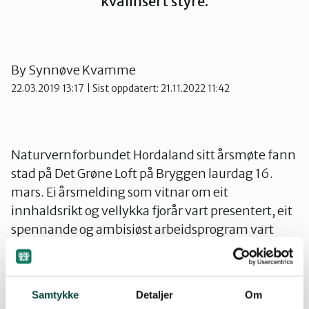
kvalifisert styre.
Kvinnherad
By
Synnøve Kvamme
Nordhordland
22.03.2019 13:17
| Sist oppdatert: 21.11.2022 11:42
Øygarden
Bli medlem
Naturvernforbundet Hordaland sitt årsmøte fann
Stord
stad på Det Grøne Loft på Bryggen laurdag 16.
mars. Ei årsmelding som vitnar om eit
innhaldsrikt og vellykka fjorår vart presentert, eit
Vaksdal
spennande og ambisiøst arbeidsprogram vart
diskutert og vedteke, Arnstein Vestre frå
Greenpeace fortalte om ankerunden i
Voss Naturvernlag
klimasøksmålet mot staten, og Jarand Helle
Samtykke
Detaljer
Om
Bøuym frå Hordaland Natur og Ungdom heldt ein