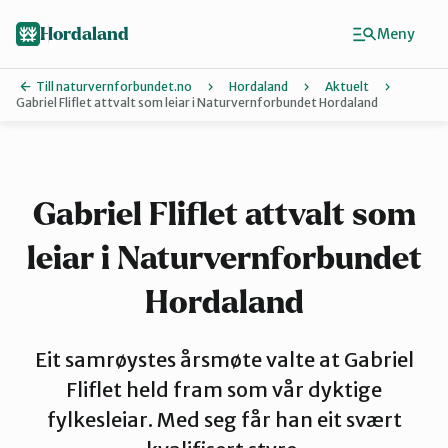
Hopp
Hopp
til
til
Hordaland
Meny
innhold
hovedinnhold
Till naturvernforbundet.no
Hordaland
Aktuelt
Gabriel Fliflet attvalt som leiar i Naturvernforbundet Hordaland
Finn ditt lokallag
Askøy
Gabriel Fliflet attvalt som
leiar i Naturvernforbundet
Bergen
Hordaland
Bjørnafjorden
Eit samrøystes årsmøte valte at Gabriel
Fliflet held fram som vår dyktige
Hardanger
fylkesleiar. Med seg får han eit svært