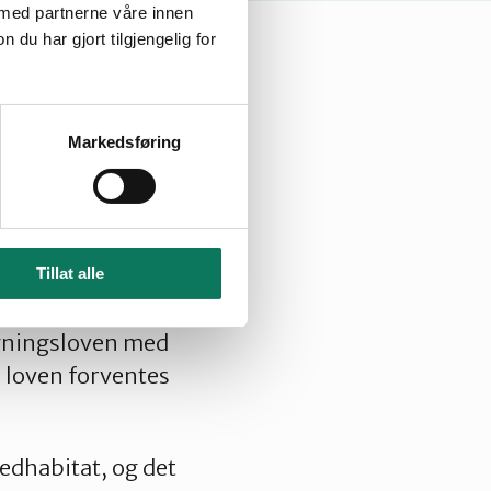
 med partnerne våre innen
u har gjort tilgjengelig for
Markedsføring
Tillat alle
r. Vi vil minne
ygningsloven med
l loven forventes
edhabitat, og det