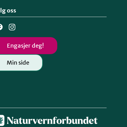
lg oss
Engasjer deg!
Min side