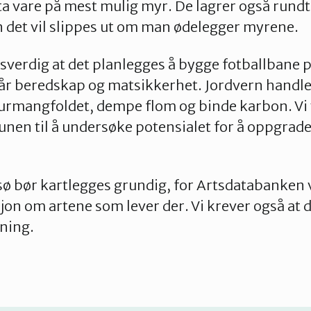
å ta vare på mest mulig myr. De lagrer også rund
 det vil slippes ut om man ødelegger myrene.
verdig at det planlegges å bygge fotballbane på
 vår beredskap og matsikkerhet. Jordvern handl
rmangfoldet, dempe flom og binde karbon. Vi v
en til å undersøke potensialet for å oppgrade
 bør kartlegges grundig, for Artsdatabanken vi
on om artene som lever der. Vi krever også at de
ning.