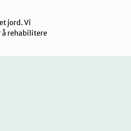
t jord. Vi
å rehabilitere