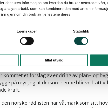
deler dessuten informasjon om hvordan du bruker nettstedet vårt,
og analysearbeid, som kan kombinere den med annen informasjon d
 inn gjennom din bruk av tjenestene deres.
Egenskaper
Statistikk
en
tillat utvalg
 bygge idrettsanlegget på et område med mye my
ar kommet et forslag av endring av plan- og b
ygge på myr, og at dersom denne blir vedtatt vi
nde kraft.
 den norske rødlisten har våtmark som sitt hov