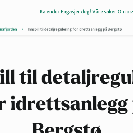
Kalender
Engasjer deg!
Våre saker
Om os
rnafjorden
Innspill til detaljregulering for idrettsanlegg på Bergstø
Bergen
Kvinnherad
ll til detaljreg
Stord
r idrettsanlegg
Bergstø