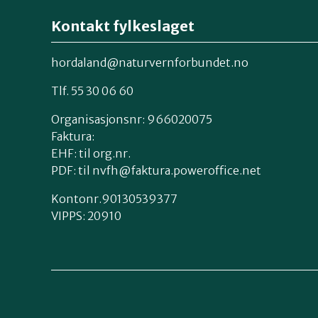
Kontakt fylkeslaget
hordaland@naturvernforbundet.no
Tlf. 55 30 06 60
Organisasjonsnr: 966020075
Faktura:
EHF: til org.nr.
PDF: til nvfh@faktura.poweroffice.net
Kontonr.90130539377
VIPPS:
20910