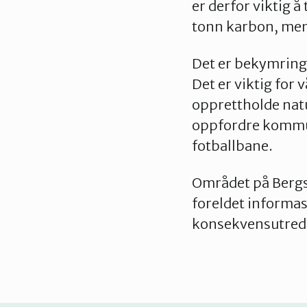
er derfor viktig 
tonn karbon, men
Det er bekymrings
Det er viktig for
opprettholde natu
oppfordre kommun
fotballbane.
Området på Bergsø
foreldet informasj
konsekvensutred