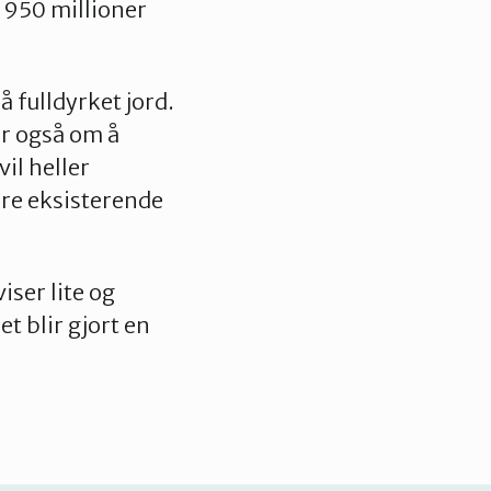
t 950 millioner
 fulldyrket jord.
er også om å
il heller
re eksisterende
ser lite og
t blir gjort en