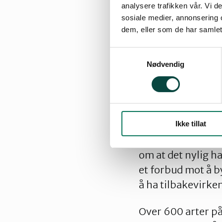
analysere trafikken vår. Vi 
sosiale medier, annonsering 
dem, eller som de har samlet
Samtykkevalg
Nødvendig
Les uttalels
Ikke tillat
Det er planlagt å
om at det nylig h
et forbud mot å b
å ha tilbakevirke
Over 600 arter på