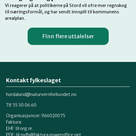
Vi reagerer på at politikerne på Stord vil ofre mer regnskog
til næringsformål, og har sendt innspill til kommunens
arealplan.
Finn flere uttalelser
Kontakt fylkeslaget
hordaland@naturvernforbundet.no
Tlf. 55 30 06 60
Organisasjonsnr: 966020075
Faktura:
EHF: til org.nr.
PDF: til nvfh@faktura.poweroffice.net