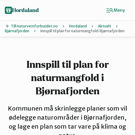
Hopp
Hopp
til
til
Hordaland
Meny
innhold
hovedinnhold
Till naturvernforbundet.no
Hordaland
Aktuelt
Bjørnafjorden
Innspill til plan for naturmangfold i Bjørnafjorden
Finn ditt lokallag
Askøy
Innspill til plan for
naturmangfold i
Bergen
Bjørnafjorden
Bjørnafjord
Kommunen må skrinlegge planer som vil
ødelegge naturområder i Bjørnafjorden,
Hardanger
og lage en plan som tar vare på klima og