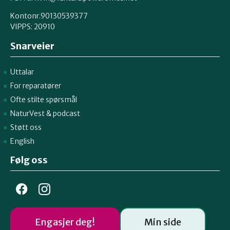
Kontonr.90130539377
VIPPS:
20910
Snarveier
Uttalar
For reparatører
Ofte stilte spørsmål
NaturVest
&
podcast
Støtt oss
English
Følg oss
Engasjer deg!
Min side