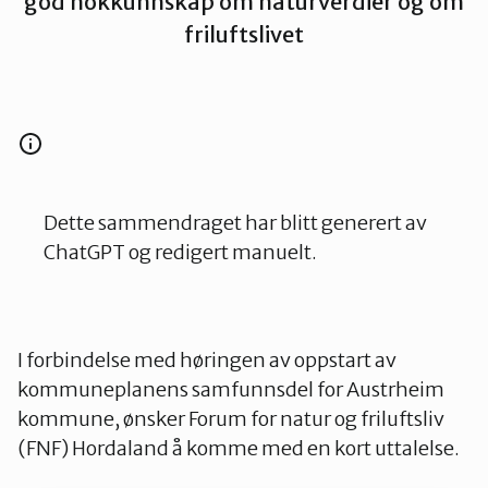
god nokkunnskap om naturverdier og om
friluftslivet
Kvinnherad
Nordhordland
Øygarden
Bli medlem
Dette sammendraget har blitt generert av
ChatGPT og redigert manuelt.
Stord
Vaksdal
I forbindelse med høringen av oppstart av
kommuneplanens samfunnsdel for Austrheim
kommune, ønsker Forum for natur og friluftsliv
Voss Naturvernlag
(FNF) Hordaland å komme med en kort uttalelse.