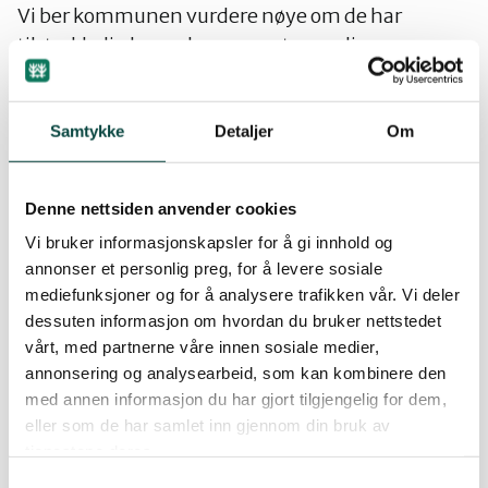
Vi ber kommunen vurdere nøye om de har
tilstrekkelig kunnskap om naturverdier og
friluftsliv i kommunen, både med tanke på
områder brukt til friluftsliv og hvordan
friluftslivet utfolder seg.
Samtykke
Detaljer
Om
I mai 2022 ga vi innspill til oppstart av arbeidet
Denne nettsiden anvender cookies
med kommunedelplan for naturmangfold. Dette
Vi bruker informasjonskapsler for å gi innhold og
arbeidet bør være en viktig del av grunnlaget for
annonser et personlig preg, for å levere sosiale
kommuneplanens samfunnsdel.
mediefunksjoner og for å analysere trafikken vår. Vi deler
dessuten informasjon om hvordan du bruker nettstedet
Det må tas hensyn til Norges signering av
vårt, med partnerne våre innen sosiale medier,
Montrealavtalen, som setter føringer for nasjonal,
annonsering og analysearbeid, som kan kombinere den
regional og lokal politikk. Kommunen må også
med annen informasjon du har gjort tilgjengelig for dem,
følge de nasjonale forventningene til regional og
eller som de har samlet inn gjennom din bruk av
kommunal planlegging. Det er formulert 18
tjenestene deres.
forventninger fra Regjeringen under temaet
Samtykkevalg