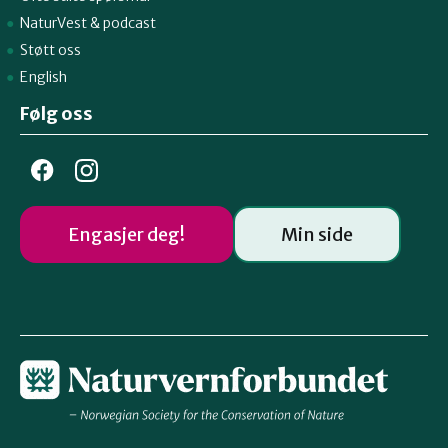
NaturVest
&
podcast
Støtt oss
English
Følg oss
Engasjer deg!
Min side