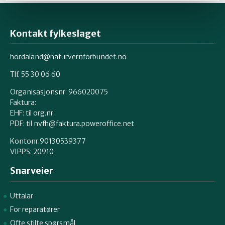
Kontakt fylkeslaget
hordaland@naturvernforbundet.no
Tlf. 55 30 06 60
Organisasjonsnr: 966020075
Faktura:
EHF: til org.nr.
PDF: til nvfh@faktura.poweroffice.net
Kontonr.90130539377
VIPPS:
20910
Snarveier
Uttalar
For reparatører
Ofte stilte spørsmål