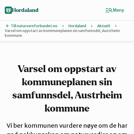
Hopp
Hopp
til
til
Hordaland
Meny
innhold
hovedinnhold
Till naturvernforbundet.no
Hordaland
Aktuelt
Varsel om oppstart av kommuneplanen sin samfunnsdel, Austrheim
kommune
Finn ditt lokallag
Askøy
Varsel om oppstart av
Bergen
kommuneplanen sin
samfunnsdel, Austrheim
Bjørnafjorden
kommune
Hardanger
Vi ber kommunen vurdere nøye om de har