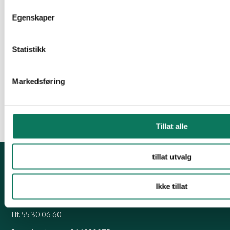
mellom Stavanger og Bergen, og
Egenskaper
karbonlagrende økosystemer som kystmyr
som blir ødelagt for alltid.
Statistikk
Byvekstavtalene får ingen klar støtte i
innspillet fra Statens vegvesen.
Markedsføring
Vår prioriteringsliste i NTP:
Tillat alle
tillat utvalg
Kontakt fylkeslaget
Ikke tillat
hordaland@naturvernforbundet.no
Tlf. 55 30 06 60