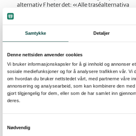
alternativ F heter det: «Alle traséalternativa
gir negative konsekvensar for ikkje-prissette
tema.»
Kost-nytte-analysen tillegger
høy fart
og
Samtykke
Detaljer
kraftig trafikkøkning
urimelig stor vekt
–
klart i strid med Norges
bærekraftsforpliktelser.
Denne nettsiden anvender cookies
Kost-nytte analysen blir brukt som magisk
Vi bruker informasjonskapsler for å gi innhold og annonser et 
premiss til tross for at
nytteberegningene
sosiale mediefunksjoner og for å analysere trafikken vår. Vi
for Hordfast varierer
fra dokument til
om hvordan du bruker nettstedet vårt, med partnerne våre in
dokument.
annonsering og analysearbeid, som kan kombinere den med 
gjort tilgjengelig for dem, eller som de har samlet inn gjenno
Hordfast får en
bompengeandel på 47%
,
deres.
langt over Regjeringens krav til maks 30%.
SVV gir alle utbyggingsalternativ
lavere
klimautslipp
enn fergealternativet uten å ta
Samtykkevalg
høyde for teknologisk innovasjonspotensiale
Nødvendig
som ligger i fergesektoren, utsiktene til elfly