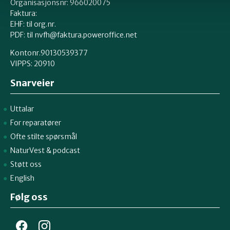
Organisasjonsnr: 966020075
Faktura:
EHF: til org.nr.
PDF: til nvfh@faktura.poweroffice.net
Kontonr.90130539377
VIPPS:
20910
Snarveier
Uttalar
For reparatører
Ofte stilte spørsmål
NaturVest
&
podcast
Støtt oss
English
Følg oss