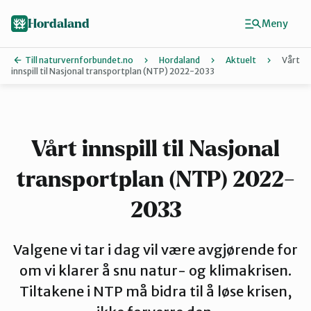
Hopp
Hopp
til
til
Hordaland
Meny
innhold
hovedinnhold
Till naturvernforbundet.no
Hordaland
Aktuelt
Vårt
innspill til Nasjonal transportplan (NTP) 2022-2033
Finn ditt lokallag
Askøy
Vårt innspill til Nasjonal
transportplan (NTP) 2022-
Bergen
2033
Bjørnafjorden
Valgene vi tar i dag vil være avgjørende for
om vi klarer å snu natur- og klimakrisen.
Hardanger
Tiltakene i NTP må bidra til å løse krisen,