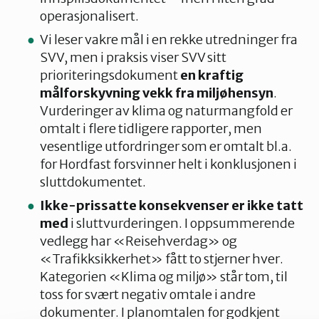
operasjonalisert.
Vi leser vakre mål i en rekke utredninger fra
SVV, men i praksis viser SVV sitt
prioriteringsdokument
en kraftig
målforskyvning vekk fra miljøhensyn
.
Vurderinger av klima og naturmangfold er
omtalt i flere tidligere rapporter, men
vesentlige utfordringer som er omtalt bl.a.
for Hordfast forsvinner helt i konklusjonen i
sluttdokumentet.
Ikke-prissatte konsekvenser er ikke tatt
med
i sluttvurderingen. I oppsummerende
vedlegg har «Reisehverdag» og
«Trafikksikkerhet» fått to stjerner hver.
Kategorien «Klima og miljø» står tom, til
toss for svært negativ omtale i andre
dokumenter. I planomtalen for godkjent