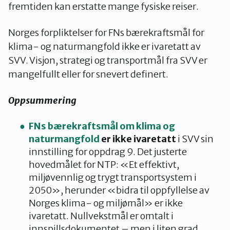
fremtiden kan erstatte mange fysiske reiser.
Norges forpliktelser for FNs bærekraftsmål for
klima- og naturmangfold ikke er ivaretatt av
SVV. Visjon, strategi og transportmål fra SVV er
mangelfullt eller for snevert definert.
Oppsummering
FNs bærekraftsmål om klima og
naturmangfold
er ikke ivaretatt
i SVV sin
innstilling for oppdrag 9. Det justerte
hovedmålet for NTP: «Et effektivt,
miljøvennlig og trygt transportsystem i
2050», herunder «bidra til oppfyllelse av
Norges klima- og miljømål» er ikke
ivaretatt. Nullvekstmål er omtalt i
innspillsdokumentet – men i liten grad