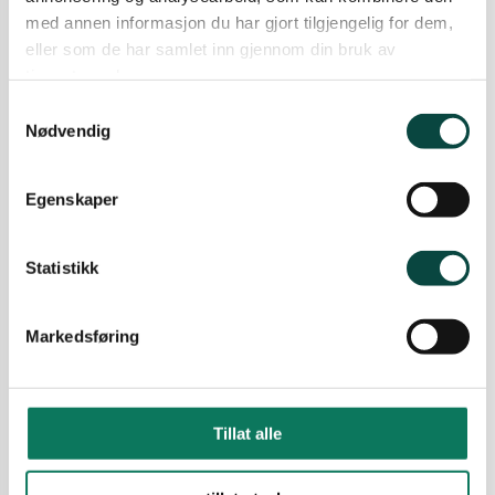
Årsmøte i Naturvernforbundet
med annen informasjon du har gjort tilgjengelig for dem,
Det innkalles til årsmøte i Naturvernforbundet i
eller som de har samlet inn gjennom din bruk av
Horten onsdag 17. juni kl. 19.00, Cafe Knut,
tjenestene deres.
Storgata 15.
Samtykkevalg
02.06.2020
Lokallag
Nødvendig
Egenskaper
Hovedsatsinger inneværende år
H
27.06.2019
Lokallag
Statistikk
Markedsføring
Naturvernforbundet i Tønsberg
og Færder
Naturvernforbundet i Tønsberg og Færder har et
Tillat alle
engasjert styre som jobber for et grønnere
lokalsamfunn. Vi ønsker å formidle naturglede,
påvirke myndighetene til en mer miljøvennlig