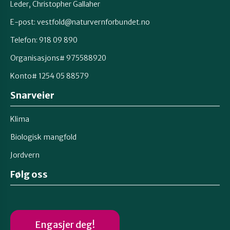
Leder, Christopher Gallaher
E-post: vestfold@naturvernforbundet.no
Telefon: 918 09 890
Organisasjons# 975588920
Konto# 1254 05 88579
Snarveier
Klima
Biologisk mangfold
Jordvern
Følg oss
Engasjer deg!