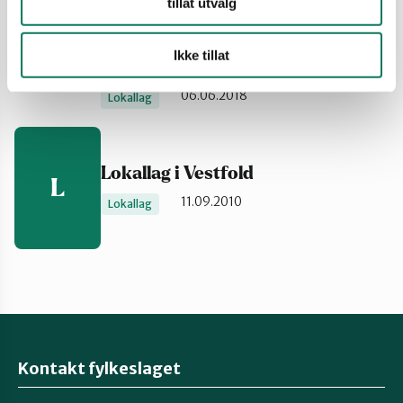
tillat utvalg
politikk, ta vare på viktige naturområder,
redusere mengden søppel langs kysten, verne
om biologisk mangfold og mange andre saker vi
Ikke tillat
brenner for.
06.06.2018
Lokallag
Lokallag i Vestfold
L
11.09.2010
Lokallag
Kontakt fylkeslaget