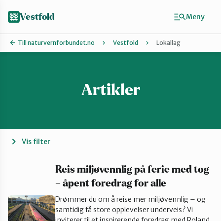
Hopp
til
Vestfold
Meny
hovedinnhold
Till naturvernforbundet.no
Vestfold
Lokallag
Artikler
Finn ditt lokallag
Holmestrand
Horten
Vis filter
Larvik
Reis miljøvennlig på ferie med tog
– åpent foredrag for alle
Drømmer du om å reise mer miljøvennlig – og
Sandefjord
samtidig få store opplevelser underveis? Vi
inviterer til et inspirerende foredrag med Roland