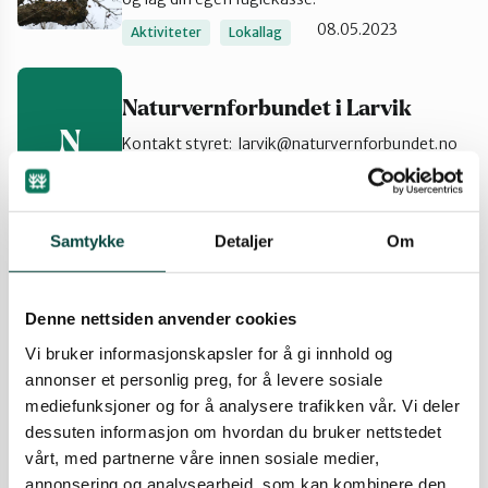
08.05.2023
Aktiviteter
Lokallag
Naturvernforbundet i Larvik
N
Kontakt styret: larvik@naturvernforbundet.no
27.10.2021
Lokallag
Samtykke
Detaljer
Om
Velkommen til årsmøte i
Naturvernforbundet i Tønsberg
og Færder 2022
Denne nettsiden anvender cookies
V
Årsmøtet er en arena for å påvirke
Vi bruker informasjonskapsler for å gi innhold og
organisasjonen. Hvordan bør
annonser et personlig preg, for å levere sosiale
Naturvernforbundet engasjere seg, og i hva?
mediefunksjoner og for å analysere trafikken vår. Vi deler
Kom med idéene og meningene dine!
dessuten informasjon om hvordan du bruker nettstedet
02.02.2021
Lokallag
vårt, med partnerne våre innen sosiale medier,
annonsering og analysearbeid, som kan kombinere den