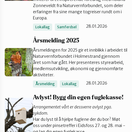
Zonneveldt fra Naturvernforbundet, som deler
Tønsberg og Færder
erfaringer fra sine mange togreiser rundt om i
Europa.
28.01.2026
Lokallag
Samferdsel
Årsmelding 2025
Årsmeldingen for 2025 gir et innblikk i arbeidet til
Naturvernforbundet i Holmestrand gjennom
året som har gått. Her presenteres styrearbeid,
medlemsutvikling, økonomi og gjennomførte
aktiviteter.
28.01.2026
Årsmelding
Lokallag
Avlyst! Bygg din egen fuglekasse!
Arrangementet vårt er dessverre avlyst pga.
sykdom.
Har du lyst til å hjelpe fuglene der du bor? Møt
oss under pinsetreffer i Eidsfoss 27. og 28. mai -
og lag din egen fuglekasse.